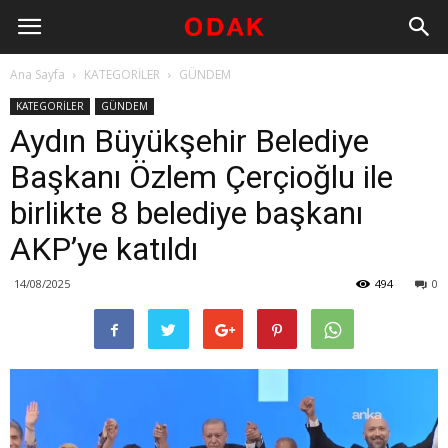
Ana Sayfa
KATEGORİLER
GÜNDEM
KATEGORİLER
GÜNDEM
Aydın Büyükşehir Belediye
Başkanı Özlem Çerçioğlu ile
birlikte 8 belediye başkanı
AKP’ye katıldı
14/08/2025
494
0