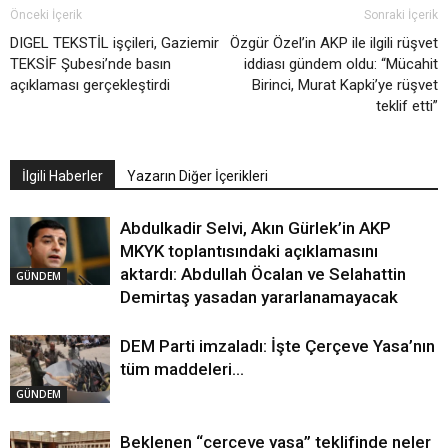
Önceki İçerik
Sonraki İçerik
DIGEL TEKSTİL işçileri, Gaziemir
Özgür Özel’in AKP ile ilgili rüşvet
TEKSİF Şubesi’nde basın
iddiası gündem oldu: “Mücahit
açıklaması gerçekleştirdi
Birinci, Murat Kapki’ye rüşvet
teklif etti”
İlgili Haberler
Yazarın Diğer İçerikleri
Abdulkadir Selvi, Akın Gürlek’in AKP
MKYK toplantısındaki açıklamasını
aktardı: Abdullah Öcalan ve Selahattin
GÜNDEM
Demirtaş yasadan yararlanamayacak
DEM Parti imzaladı: İşte Çerçeve Yasa’nın
tüm maddeleri…
GÜNDEM
Beklenen “çerçeve yasa” teklifinde neler