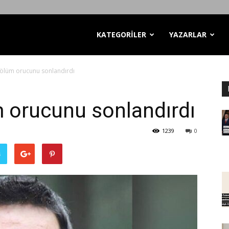
KATEGORİLER
YAZARLAR
 ölüm orucunu sonlandırdı
 orucunu sonlandırdı
1239
0
ş