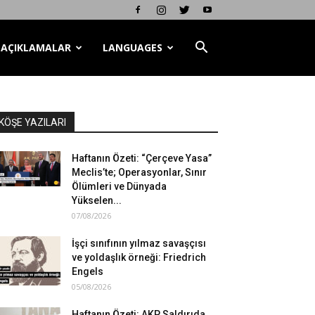
AÇIKLAMALAR
LANGUAGES
KÖŞE YAZILARI
Haftanın Özeti: “Çerçeve Yasa”
Meclis’te; Operasyonlar, Sınır
Ölümleri ve Dünyada
Yükselen...
07/08/2026
İşçi sınıfının yılmaz savaşçısı
ve yoldaşlık örneği: Friedrich
Engels
05/08/2026
Haftanın Özeti: AKP Saldırıda,