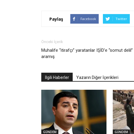
Paylaş
Facebook
Twitter
Önceki İçerik
Muhalife “itirafçı” yaratanlar IŞİD’e “somut delil”
aramış
İlgili Haberler
Yazarın Diğer İçerikleri
GÜNDEM
GÜNDEM