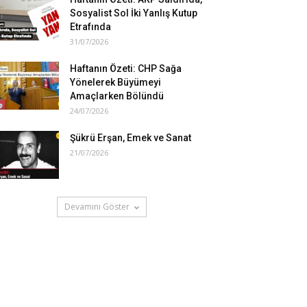
Sosyalist Sol İki Yanlış Kutup
Etrafında
31/07/2026
Haftanın Özeti: CHP Sağa
Yönelerek Büyümeyi
Amaçlarken Bölündü
24/07/2026
Şükrü Erşan, Emek ve Sanat
21/07/2026
Devamını Göster