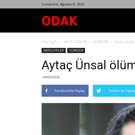
Cumartesi, Ağustos 8, 2026
Odak
Ana Sayfa
KATEGORİLER
GÜNDEM
Aytaç Ünsal
Dergisi
KATEGORİLER
GÜNDEM
Aytaç Ünsal ölüm
04/09/2020
Facebook'ta Paylaş
Twitter'da Payla