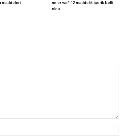
m maddeleri…
neler var? 12 maddelik içerik belli
oldu…