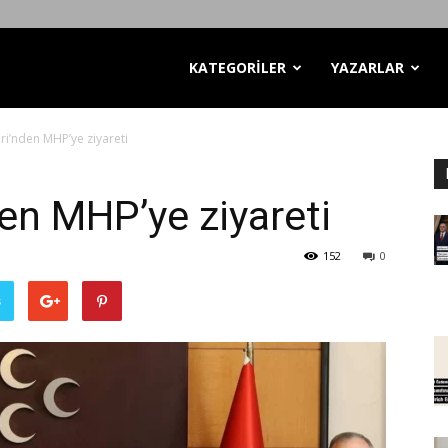
KATEGORİLER
YAZARLAR
ri’nden MHP’ye ziyareti
den MHP’ye ziyareti
152
0
ş