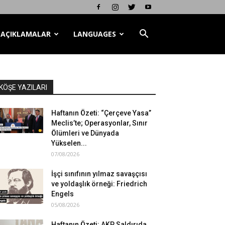
AÇIKLAMALAR
LANGUAGES
KÖŞE YAZILARI
Haftanın Özeti: “Çerçeve Yasa”
Meclis’te; Operasyonlar, Sınır
Ölümleri ve Dünyada
Yükselen...
07/08/2026
İşçi sınıfının yılmaz savaşçısı
ve yoldaşlık örneği: Friedrich
Engels
05/08/2026
Haftanın Özeti: AKP Saldırıda,