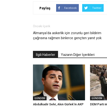
Paylaş
Facebook
Twitter
Önceki İçerik
Almanya’da askerlik için zorunlu geri bildirim
çağrısına rağmen binlerce gençten yanıt yok
İlgili Haberler
Yazarın Diğer İçerikleri
GÜNDEM
GÜNDEM
Abdulkadir Selvi, Akın Gürlek’in AKP
DEM Parti i