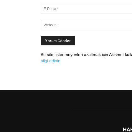
Bu site, istenmeyenleri azaltmak için Akismet kul
bilgi edinin
.
HA