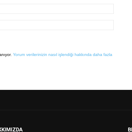
lanıyor.
Yorum verilerinizin nasıl işlendiği hakkında daha fazla
KKIMIZDA
B