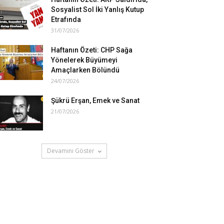
Sosyalist Sol İki Yanlış Kutup
Etrafında
31/07/2026
Haftanın Özeti: CHP Sağa
Yönelerek Büyümeyi
Amaçlarken Bölündü
24/07/2026
Şükrü Erşan, Emek ve Sanat
21/07/2026
Devamını Göster