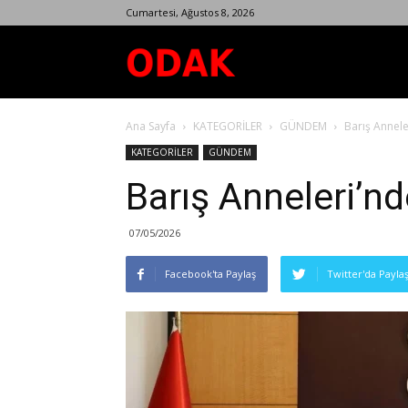
Cumartesi, Ağustos 8, 2026
Odak
Ana Sayfa
KATEGORİLER
GÜNDEM
Barış Annele
Dergisi
KATEGORİLER
GÜNDEM
Barış Anneleri’n
07/05/2026
Facebook'ta Paylaş
Twitter'da Payla