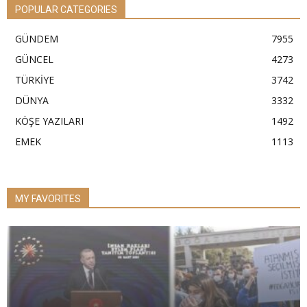
POPULAR CATEGORIES
GÜNDEM
7955
GÜNCEL
4273
TÜRKİYE
3742
DÜNYA
3332
KÖŞE YAZILARI
1492
EMEK
1113
MY FAVORITES