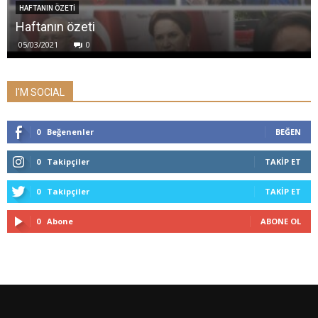
HAFTANIN ÖZETİ
Haftanın özeti
05/03/2021
0
I'M SOCIAL
0
Beğenenler
BEĞEN
0
Takipçiler
TAKIP ET
0
Takipçiler
TAKIP ET
0
Abone
ABONE OL