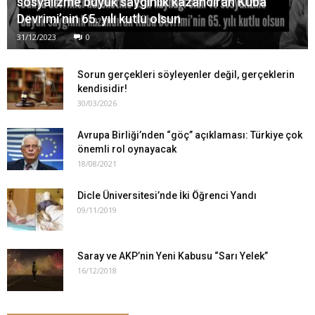
sosyalizme büyük saygınlık kazandıran Küba
Devrimi’nin 65. yılı kutlu olsun
31/12/2023
0
Sorun gerçekleri söyleyenler değil, gerçeklerin
kendisidir!
30/03/2026
Avrupa Birliği’nden “göç” açıklaması: Türkiye çok
önemli rol oynayacak
18/08/2021
Dicle Üniversitesi’nde İki Öğrenci Yandı
09/11/2019
Saray ve AKP’nin Yeni Kabusu “Sarı Yelek”
16/12/2018