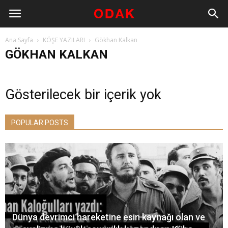
Ana Sayfa
KÖŞE YAZILARI
Gökhan Kalkan
GÖKHAN KALKAN
Gösterilecek bir içerik yok
POPULAR POSTS
Dünya devrimci hareketine esin kaynağı olan ve