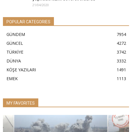
21/04/2020
POPULAR CATEGORIES
GÜNDEM
7954
GÜNCEL
4272
TÜRKİYE
3742
DÜNYA
3332
KÖŞE YAZILARI
1491
EMEK
1113
MY FAVORITES