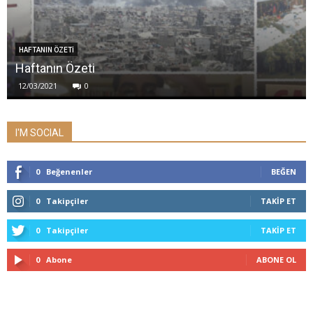
HAFTANIN ÖZETİ
Haftanın Özeti
12/03/2021
0
I'M SOCIAL
0
Beğenenler
BEĞEN
0
Takipçiler
TAKIP ET
0
Takipçiler
TAKIP ET
0
Abone
ABONE OL