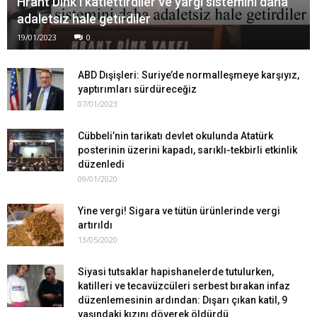
Hrant Dink’i katlettirdiler ve yargı sistemini daha
adaletsiz hale getirdiler
19/01/2023
0
ABD Dışişleri: Suriye’de normalleşmeye karşıyız,
yaptırımları sürdüreceğiz
07/01/2023
Cübbeli’nin tarikatı devlet okulunda Atatürk
posterinin üzerini kapadı, sarıklı-tekbirli etkinlik
düzenledi
09/01/2020
Yine vergi! Sigara ve tütün ürünlerinde vergi
artırıldı
13/05/2020
Siyasi tutsaklar hapishanelerde tutulurken,
katilleri ve tecavüzcüleri serbest bırakan infaz
düzenlemesinin ardından: Dışarı çıkan katil, 9
yaşındaki kızını döverek öldürdü