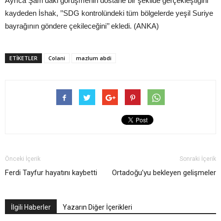
Ayrıca Şam’daki görüşmenin dostane bir şekilde gerçekleştiğini
kaydeden İshak, ’’SDG kontrolündeki tüm bölgelerde yeşil Suriye
bayrağının göndere çekileceğini’’ ekledi. (ANKA)
ETIKETLER
Colani
mazlum abdi
Önceki İçerik
Sonraki İçerik
Ferdi Tayfur hayatını kaybetti
Ortadoğu’yu bekleyen gelişmeler
İlgili Haberler
Yazarın Diğer İçerikleri