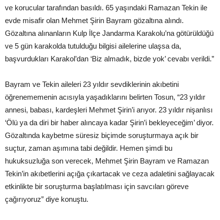
ve korucular tarafından basıldı. 65 yaşındaki Ramazan Tekin ile
evde misafir olan Mehmet Şirin Bayram gözaltına alındı.
Gözaltına alınanların Kulp İlçe Jandarma Karakolu’na götürüldüğü
ve 5 gün karakolda tutulduğu bilgisi ailelerine ulaşsa da,
başvurdukları Karakol’dan ‘Biz almadık, bizde yok’ cevabı verildi.”
Bayram ve Tekin aileleri 23 yıldır sevdiklerinin akıbetini
öğrenememenin acısıyla yaşadıklarını belirten Tosun, “23 yıldır
annesi, babası, kardeşleri Mehmet Şirin’i arıyor. 23 yıldır nişanlısı
‘Ölü ya da diri bir haber alıncaya kadar Şirin’i bekleyeceğim’ diyor.
Gözaltında kaybetme süresiz biçimde soruşturmaya açık bir
suçtur, zaman aşımına tabi değildir. Hemen şimdi bu
hukuksuzluğa son verecek, Mehmet Şirin Bayram ve Ramazan
Tekin’in akıbetlerini açığa çıkartacak ve ceza adaletini sağlayacak
etkinlikte bir soruşturma başlatılması için savcıları göreve
çağırıyoruz” diye konuştu.