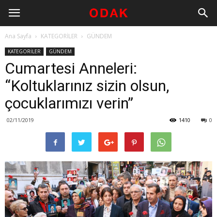
Ana Sayfa
KATEGORİLER
GÜNDEM
KATEGORİLER
GÜNDEM
Cumartesi Anneleri:
“Koltuklarınız sizin olsun,
çocuklarımızı verin”
02/11/2019
1410
0