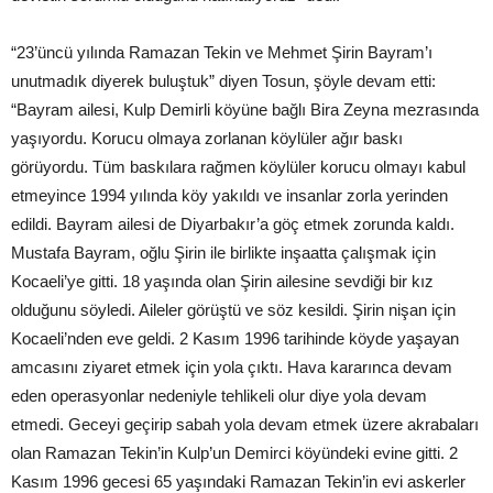
“23’üncü yılında Ramazan Tekin ve Mehmet Şirin Bayram’ı
unutmadık diyerek buluştuk” diyen Tosun, şöyle devam etti:
“Bayram ailesi, Kulp Demirli köyüne bağlı Bira Zeyna mezrasında
yaşıyordu. Korucu olmaya zorlanan köylüler ağır baskı
görüyordu. Tüm baskılara rağmen köylüler korucu olmayı kabul
etmeyince 1994 yılında köy yakıldı ve insanlar zorla yerinden
edildi. Bayram ailesi de Diyarbakır’a göç etmek zorunda kaldı.
Mustafa Bayram, oğlu Şirin ile birlikte inşaatta çalışmak için
Kocaeli’ye gitti. 18 yaşında olan Şirin ailesine sevdiği bir kız
olduğunu söyledi. Aileler görüştü ve söz kesildi. Şirin nişan için
Kocaeli’nden eve geldi. 2 Kasım 1996 tarihinde köyde yaşayan
amcasını ziyaret etmek için yola çıktı. Hava kararınca devam
eden operasyonlar nedeniyle tehlikeli olur diye yola devam
etmedi. Geceyi geçirip sabah yola devam etmek üzere akrabaları
olan Ramazan Tekin’in Kulp’un Demirci köyündeki evine gitti. 2
Kasım 1996 gecesi 65 yaşındaki Ramazan Tekin’in evi askerler