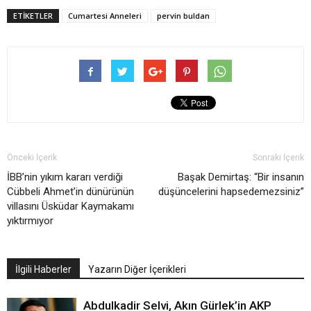
ETIKETLER
Cumartesi Anneleri
pervin buldan
Önceki İçerik
Sonraki İçerik
İBB’nin yıkım kararı verdiği
Başak Demirtaş: “Bir insanın
Cübbeli Ahmet’in dünürünün
düşüncelerini hapsedemezsiniz”
villasını Üsküdar Kaymakamı
yıktırmıyor
İlgili Haberler
Yazarın Diğer İçerikleri
Abdulkadir Selvi, Akın Gürlek’in AKP