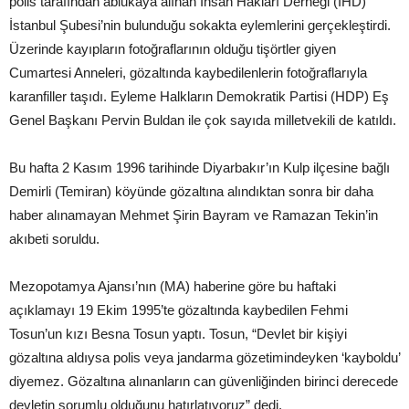
polis tarafından ablukaya alınan İnsan Hakları Derneği (İHD)
İstanbul Şubesi’nin bulunduğu sokakta eylemlerini gerçekleştirdi.
Üzerinde kayıpların fotoğraflarının olduğu tişörtler giyen
Cumartesi Anneleri, gözaltında kaybedilenlerin fotoğraflarıyla
karanfiller taşıdı. Eyleme Halkların Demokratik Partisi (HDP) Eş
Genel Başkanı Pervin Buldan ile çok sayıda milletvekili de katıldı.
Bu hafta 2 Kasım 1996 tarihinde Diyarbakır’ın Kulp ilçesine bağlı
Demirli (Temiran) köyünde gözaltına alındıktan sonra bir daha
haber alınamayan Mehmet Şirin Bayram ve Ramazan Tekin’in
akıbeti soruldu.
Mezopotamya Ajansı’nın (MA) haberine göre bu haftaki
açıklamayı 19 Ekim 1995’te gözaltında kaybedilen Fehmi
Tosun’un kızı Besna Tosun yaptı. Tosun, “Devlet bir kişiyi
gözaltına aldıysa polis veya jandarma gözetimindeyken ‘kayboldu’
diyemez. Gözaltına alınanların can güvenliğinden birinci derecede
devletin sorumlu olduğunu hatırlatıyoruz” dedi.