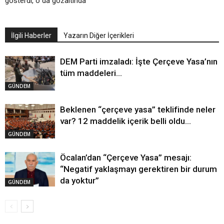
gösterdi, o da gözaltında
İlgili Haberler
Yazarın Diğer İçerikleri
DEM Parti imzaladı: İşte Çerçeve Yasa’nın
tüm maddeleri…
GÜNDEM
Beklenen “çerçeve yasa” teklifinde neler
var? 12 maddelik içerik belli oldu…
GÜNDEM
Öcalan’dan “Çerçeve Yasa” mesajı:
“Negatif yaklaşmayı gerektiren bir durum
da yoktur”
GÜNDEM