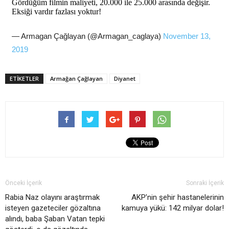
Gördüğüm filmin maliyeti, 20.000 ile 25.000 arasında değişir.
Eksiği vardır fazlası yoktur!
— Armagan Çağlayan (@Armagan_caglaya)
November 13,
2019
ETIKETLER
Armağan Çağlayan
Diyanet
Önceki İçerik
Sonraki İçerik
Rabia Naz olayını araştırmak
AKP’nin şehir hastanelerinin
isteyen gazeteciler gözaltına
kamuya yükü: 142 milyar dolar!
alındı, baba Şaban Vatan tepki