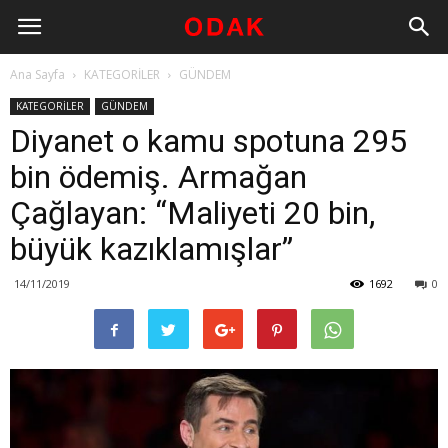
Ana Sayfa
KATEGORİLER
GÜNDEM
KATEGORİLER
GÜNDEM
Diyanet o kamu spotuna 295
bin ödemiş. Armağan
Çağlayan: “Maliyeti 20 bin,
büyük kazıklamışlar”
14/11/2019
1692
0