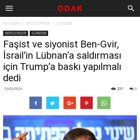
Ana Sayfa
KATEGORİLER
GÜNDEM
KATEGORİLER
GÜNDEM
Faşist ve siyonist Ben-Gvir,
İsrail’in Lübnan’a saldırması
için Trump’a baskı yapılmalı
dedi
25/05/2026
237
0