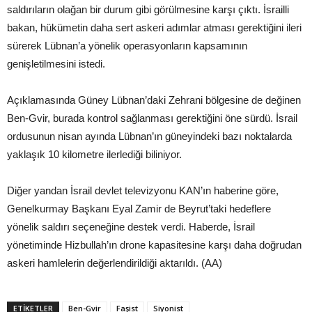
saldırıların olağan bir durum gibi görülmesine karşı çıktı. İsrailli
bakan, hükümetin daha sert askeri adımlar atması gerektiğini ileri
sürerek Lübnan’a yönelik operasyonların kapsamının
genişletilmesini istedi.
Açıklamasında Güney Lübnan’daki Zehrani bölgesine de değinen
Ben-Gvir, burada kontrol sağlanması gerektiğini öne sürdü. İsrail
ordusunun nisan ayında Lübnan’ın güneyindeki bazı noktalarda
yaklaşık 10 kilometre ilerlediği biliniyor.
Diğer yandan İsrail devlet televizyonu KAN’ın haberine göre,
Genelkurmay Başkanı Eyal Zamir de Beyrut’taki hedeflere
yönelik saldırı seçeneğine destek verdi. Haberde, İsrail
yönetiminde Hizbullah’ın drone kapasitesine karşı daha doğrudan
askeri hamlelerin değerlendirildiği aktarıldı. (AA)
ETIKETLER
Ben-Gvir
Faşist
Siyonist