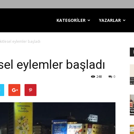
KATEGORİLER
YAZARLAR
 kitlesel eylemler başladı
esel eylemler başladı
248
0
ş