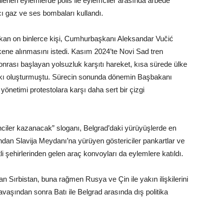
lenen eylemlerde polis ile eylemciler arasında arbede
ıcı gaz ve ses bombaları kullandı.
çıkan on binlerce kişi, Cumhurbaşkanı Aleksandar Vučić
kene alınmasını istedi. Kasım 2024’te Novi Sad tren
ası başlayan yolsuzluk karşıtı hareket, kısa sürede ülke
skı oluşturmuştu. Sürecin sonunda dönemin Başbakanı
önetimi protestolara karşı daha sert bir çizgi
nciler kazanacak” sloganı, Belgrad’daki yürüyüşlerde en
ından Slavija Meydanı’na yürüyen göstericiler pankartlar ve
tli şehirlerinden gelen araç konvoyları da eylemlere katıldı.
an Sırbistan, buna rağmen Rusya ve Çin ile yakın ilişkilerini
aşından sonra Batı ile Belgrad arasında dış politika