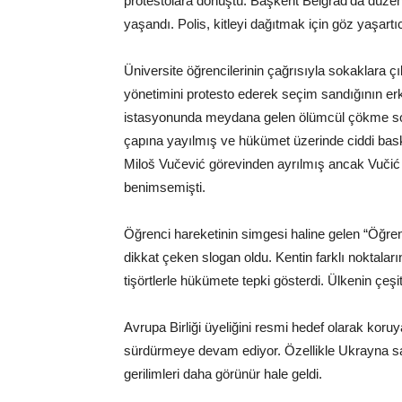
protestolara dönüştü. Başkent Belgrad’da düzen
yaşandı. Polis, kitleyi dağıtmak için göz yaşart
Üniversite öğrencilerinin çağrısıyla sokaklara 
yönetimini protesto ederek seçim sandığının er
istasyonunda meydana gelen ölümcül çökme sonr
çapına yayılmış ve hükümet üzerinde ciddi ba
Miloš Vučević görevinden ayrılmış ancak Vučić y
benimsemişti.
Öğrenci hareketinin simgesi haline gelen “Öğre
dikkat çeken slogan oldu. Kentin farklı noktalar
tişörtlerle hükümete tepki gösterdi. Ülkenin çeşi
Avrupa Birliği üyeliğini resmi hedef olarak koruy
sürdürmeye devam ediyor. Özellikle Ukrayna sav
gerilimleri daha görünür hale geldi.