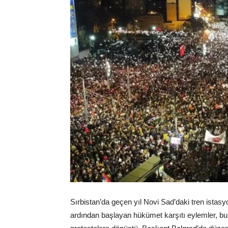
Sırbistan’da geçen yıl Novi Sad’daki tren istasy
ardından başlayan hükümet karşıtı eylemler, bu 