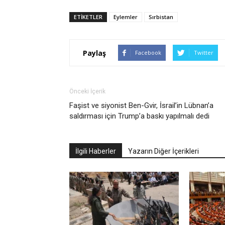
ETIKETLER
Eylemler
Sırbistan
Paylaş
Facebook
Twitter
Önceki İçerik
Faşist ve siyonist Ben-Gvir, İsrail’in Lübnan’a
saldırması için Trump’a baskı yapılmalı dedi
İlgili Haberler
Yazarın Diğer İçerikleri