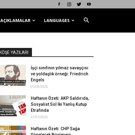
AÇIKLAMALAR
LANGUAGES
KÖŞE YAZILARI
İşçi sınıfının yılmaz savaşçısı
ve yoldaşlık örneği: Friedrich
Engels
05/08/2026
Haftanın Özeti: AKP Saldırıda,
Sosyalist Sol İki Yanlış Kutup
Etrafında
31/07/2026
Haftanın Özeti: CHP Sağa
Yönelerek Büyümeyi