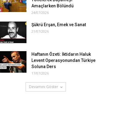
Amaçlarken Bölündü
24/07/2026
Şükrü Erşan, Emek ve Sanat
21/07/2026
Haftanın Özeti: İktidarın Haluk
Levent Operasyonundan Türkiye
Soluna Ders
17/07/2026
Devamını Göster