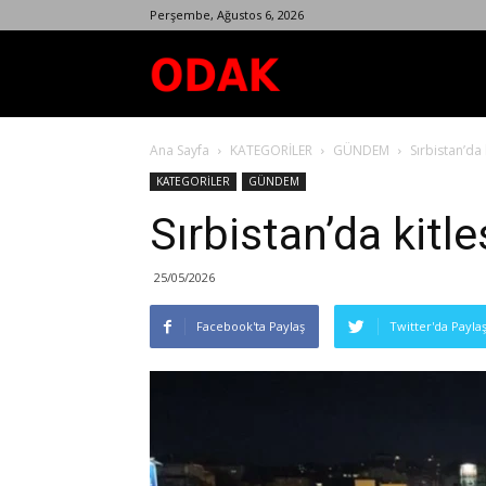
Perşembe, Ağustos 6, 2026
Odak
Ana Sayfa
KATEGORİLER
GÜNDEM
Sırbistan’da
Dergisi
KATEGORİLER
GÜNDEM
Sırbistan’da kitl
25/05/2026
Facebook'ta Paylaş
Twitter'da Payla