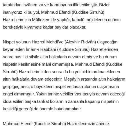
tarafından ihvânımıza ve kamuoyuna ilân edilmiştir. Bizler
inanıyoruz ki bu yol, Mahmud Efendi (Kuddise Sirruhû)
Hazretlerimizin Mültezem’de yaptığı, kabulü müjdelenen duânın
bereketiyle kıyamete kadar payidar olacaktır.
Nispet yolunun Hazreti Mehdî’ye (Aleyhi’r-Rıdvân) ulaşacağını
beyan eden İmâm-ı Rabbânî (Kuddise Sirruhû) Hazretlerinden
sonra nasıl ki silsile altın halkalarla devam etmiş ve bu durum
nispetin kesilmesine mâni olmamışsa, Mahmud Efendi (Kuddise
Sirruhû) Hazretlerimizden sonra da bu yol birbiri ardına eklenen
altın halkalarla devam edecektir. Meşâyih arasında altın halkaların
gelip geçmesi, o büyüklerin nispet ve tasarrufunun ulaşmasına
engel olmamıştır. Yakın tarihte vekiller vasıtasıyla devam edeceği
iddia edilen başka tarîkat kollarının zamanla kapanıp nispetinin
kesildiği gerçeği de önemle hatırlanmalıdır.
Mahmud Efendi (Kuddise Sirruhû) Hazretlerimizin âhirete