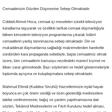
Cemaatimizin Gözden Düşmesine Sebep Olmaktadır
Cübbeli Ahmet Hoca, cemaat içi meseleleri sürekli televizyon
kanallarına taşıyarak ve özellikle tarîkat-cemaat düşmanlığıyla
bilinen kimselerin televizyon programlarına çıkarak İslâmî
cemaatlerin yanlış tanınmasına sebep olmaktadır. Din ve
mukaddesat düşmanlarına sağladığı malzemelerden hareketle
sürdürülen kara propaganda sebebiyle, başta cemaatimiz olmak
üzere, tüm cemaatlerin kamuoyu nezdindeki manevî kıymet ve
itibarı zarar görmektedir. Bazı söylemleri ve hedef göstermeleriyle
toplumda ayrışma ve kutuplaşmalara sebep olmaktadır.
Mahmud Efendi (Kuddise Sirruhû) Hazretlerimizin irşâd hayatı
boyunca en çok önem verdiği ve özen gösterdiği medreselere
talebe verilmemesine, bağış ve yardım yapılmamasına dair
sözleri, Tekâmül Medreselerini ve Fıkıh Kurulunu hedef alması,