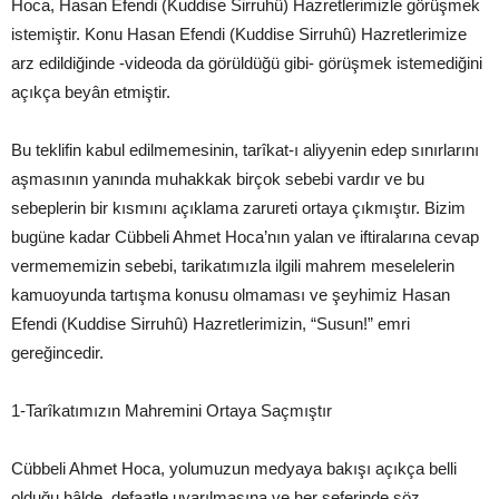
Hoca, Hasan Efendi (Kuddise Sirruhû) Hazretlerimizle görüşmek
istemiştir. Konu Hasan Efendi (Kuddise Sirruhû) Hazretlerimize
arz edildiğinde -videoda da görüldüğü gibi- görüşmek istemediğini
açıkça beyân etmiştir.
Bu teklifin kabul edilmemesinin, tarîkat-ı aliyyenin edep sınırlarını
aşmasının yanında muhakkak birçok sebebi vardır ve bu
sebeplerin bir kısmını açıklama zarureti ortaya çıkmıştır. Bizim
bugüne kadar Cübbeli Ahmet Hoca’nın yalan ve iftiralarına cevap
vermememizin sebebi, tarikatımızla ilgili mahrem meselelerin
kamuoyunda tartışma konusu olmaması ve şeyhimiz Hasan
Efendi (Kuddise Sirruhû) Hazretlerimizin, “Susun!” emri
gereğincedir.
1-Tarîkatımızın Mahremini Ortaya Saçmıştır
Cübbeli Ahmet Hoca, yolumuzun medyaya bakışı açıkça belli
olduğu hâlde, defaatle uyarılmasına ve her seferinde söz