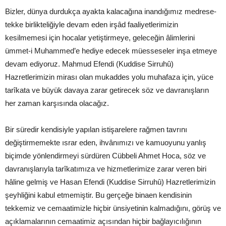
Bizler, dünya durdukça ayakta kalacağına inandığımız medrese-
tekke birlikteliğiyle devam eden irşâd faaliyetlerimizin
kesilmemesi için hocalar yetiştirmeye, geleceğin âlimlerini
ümmet-i Muhammed’e hediye edecek müesseseler inşa etmeye
devam ediyoruz. Mahmud Efendi (Kuddise Sirruhû)
Hazretlerimizin mirası olan mukaddes yolu muhafaza için, yüce
tarîkata ve büyük davaya zarar getirecek söz ve davranışların
her zaman karşısında olacağız.
Bir süredir kendisiyle yapılan istişarelere rağmen tavrını
değiştirmemekte ısrar eden, ihvânımızı ve kamuoyunu yanlış
biçimde yönlendirmeyi sürdüren Cübbeli Ahmet Hoca, söz ve
davranışlarıyla tarîkatımıza ve hizmetlerimize zarar veren biri
hâline gelmiş ve Hasan Efendi (Kuddise Sirruhû) Hazretlerimizin
şeyhliğini kabul etmemiştir. Bu gerçeğe binaen kendisinin
tekkemiz ve cemaatimizle hiçbir ünsiyetinin kalmadığını, görüş ve
açıklamalarının cemaatimiz açısından hiçbir bağlayıcılığının