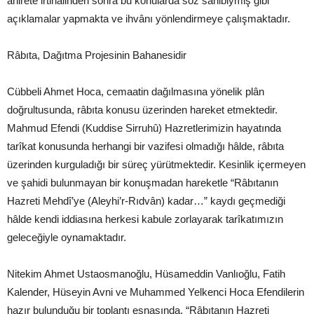
âhirete irtihâlinden sonra bu konularda söz sahibiymiş gibi
açıklamalar yapmakta ve ihvânı yönlendirmeye çalışmaktadır.
Râbıta, Dağıtma Projesinin Bahanesidir
Cübbeli Ahmet Hoca, cemaatin dağılmasına yönelik plân
doğrultusunda, râbıta konusu üzerinden hareket etmektedir.
Mahmud Efendi (Kuddise Sirruhû) Hazretlerimizin hayatında
tarîkat konusunda herhangi bir vazifesi olmadığı hâlde, râbıta
üzerinden kurguladığı bir süreç yürütmektedir. Kesinlik içermeyen
ve şahidi bulunmayan bir konuşmadan hareketle “Râbıtanın
Hazreti Mehdî’ye (Aleyhi’r-Rıdvân) kadar…” kaydı geçmediği
hâlde kendi iddiasına herkesi kabule zorlayarak tarîkatımızın
geleceğiyle oynamaktadır.
Nitekim Ahmet Ustaosmanoğlu, Hüsameddin Vanlıoğlu, Fatih
Kalender, Hüseyin Avni ve Muhammed Yelkenci Hoca Efendilerin
hazır bulunduğu bir toplantı esnasında, “Râbıtanın Hazreti