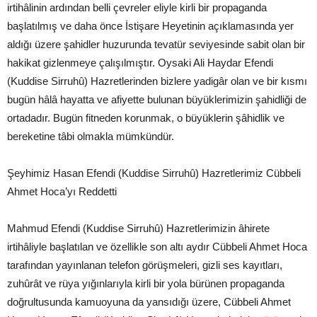
irtihâlinin ardından belli çevreler eliyle kirli bir propaganda
başlatılmış ve daha önce İstişare Heyetinin açıklamasında yer
aldığı üzere şahidler huzurunda tevatür seviyesinde sabit olan bir
hakikat gizlenmeye çalışılmıştır. Oysaki Ali Haydar Efendi
(Kuddise Sirruhû) Hazretlerinden bizlere yadigâr olan ve bir kısmı
bugün hâlâ hayatta ve afiyette bulunan büyüklerimizin şahidliği de
ortadadır. Bugün fitneden korunmak, o büyüklerin şâhidlik ve
bereketine tâbi olmakla mümkündür.
Şeyhimiz Hasan Efendi (Kuddise Sirruhû) Hazretlerimiz Cübbeli
Ahmet Hoca’yı Reddetti
Mahmud Efendi (Kuddise Sirruhû) Hazretlerimizin âhirete
irtihâliyle başlatılan ve özellikle son altı aydır Cübbeli Ahmet Hoca
tarafından yayınlanan telefon görüşmeleri, gizli ses kayıtları,
zuhûrât ve rüya yığınlarıyla kirli bir yola bürünen propaganda
doğrultusunda kamuoyuna da yansıdığı üzere, Cübbeli Ahmet