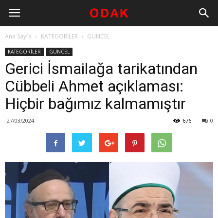
Ana Sayfa
KATEGORİLER
GÜNCEL
KATEGORİLER
GÜNCEL
Gerici İsmailağa tarikatından
Cübbeli Ahmet açıklaması:
Hiçbir bağımız kalmamıştır
27/03/2024
676
0