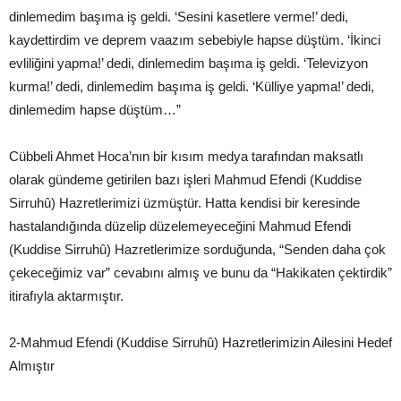
dinlemedim başıma iş geldi. ‘Sesini kasetlere verme!’ dedi,
kaydettirdim ve deprem vaazım sebebiyle hapse düştüm. ‘İkinci
evliliğini yapma!’ dedi, dinlemedim başıma iş geldi. ‘Televizyon
kurma!’ dedi, dinlemedim başıma iş geldi. ‘Külliye yapma!’ dedi,
dinlemedim hapse düştüm…”
Cübbeli Ahmet Hoca’nın bir kısım medya tarafından maksatlı
olarak gündeme getirilen bazı işleri Mahmud Efendi (Kuddise
Sirruhû) Hazretlerimizi üzmüştür. Hatta kendisi bir keresinde
hastalandığında düzelip düzelemeyeceğini Mahmud Efendi
(Kuddise Sirruhû) Hazretlerimize sorduğunda, “Senden daha çok
çekeceğimiz var” cevabını almış ve bunu da “Hakikaten çektirdik”
itirafıyla aktarmıştır.
2-Mahmud Efendi (Kuddise Sirruhû) Hazretlerimizin Ailesini Hedef
Almıştır