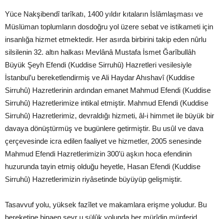
Yüce Nakşibendî tarîkatı, 1400 yıldır kıtaların İslâmlaşması ve
Müslüman toplumların dosdoğru yol üzere sebat ve istikameti için
insanlığa hizmet etmektedir. Her asırda birbirini takip eden nûrlu
silsilenin 32. altın halkası Mevlânâ Mustafa İsmet Ğarîbullâh
Büyük Şeyh Efendi (Kuddise Sirruhû) Hazretleri vesilesiyle
İstanbul’u bereketlendirmiş ve Ali Haydar Ahıshavî (Kuddise
Sirruhû) Hazretlerinin ardından emanet Mahmud Efendi (Kuddise
Sirruhû) Hazretlerimize intikal etmiştir. Mahmud Efendi (Kuddise
Sirruhû) Hazretlerimiz, devraldığı hizmeti, âl-i himmet ile büyük bir
davaya dönüştürmüş ve bugünlere getirmiştir. Bu usûl ve dava
çerçevesinde icra edilen faaliyet ve hizmetler, 2005 senesinde
Mahmud Efendi Hazretlerimizin 300’ü aşkın hoca efendinin
huzurunda tayin etmiş olduğu heyetle, Hasan Efendi (Kuddise
Sirruhû) Hazretlerimizin riyâsetinde büyüyüp gelişmiştir.
Tasavvuf yolu, yüksek fazîlet ve makamlara erişme yoludur. Bu
bereketine binaen seyr u sülûk yolunda her mürîdin münferid