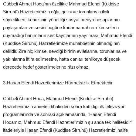
Cübbeli Ahmet Hoca’nın özellikle Mahmud Efendi (Kuddise
Sirruhû) Hazretlerimizin oğlu, gelini ve torunlarıyla ilgili
söyledikleri, kendisinin yönettiği sosyal medya hesaplarının
paylaşımları ve sesini bugüne kadar namahrem kimselerin
duymadığı hanımların ses kayıtlarının yayılması, Mahmud Efendi
(Kuddise Sirruhû) Hazretlerimize muhabbetinin olmadığının
delilidir. Zira hiç kimse, sevdiği birinin evlâtlarına, torunlarına ve
yakınlarına iftira edilmesine, hatta canları tehlikeye düşecek
derecede hedef gösterilmelerine râzı olmaz.
3-Hasan Efendi Hazretlerimize Hürmetsizlik Etmektedir
Cübbeli Ahmet Hoca, Mahmud Efendi (Kuddise Sirruhû)
Hazretlerimizin âhirete irtihâlinden sonra katıldığı ilk televizyon
programlarında ve sonraki açıklamasında, “Hasan Efendi
Hocamız, Mahmud Efendi Hazretleri’mizin şu anda tek halifesidir”
ifadeleriyle Hasan Efendi (Kuddise Sirruhû) Hazretlerimizi halife