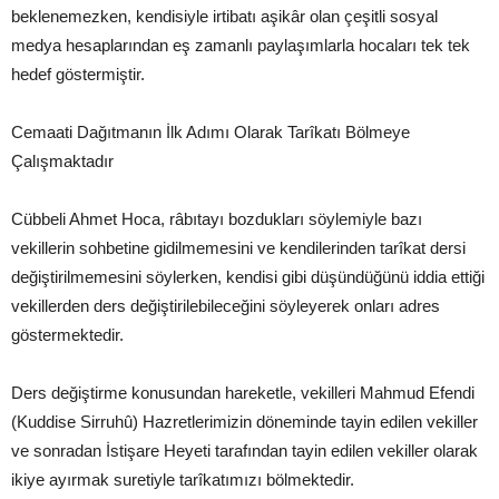
beklenemezken, kendisiyle irtibatı aşikâr olan çeşitli sosyal
medya hesaplarından eş zamanlı paylaşımlarla hocaları tek tek
hedef göstermiştir.
Cemaati Dağıtmanın İlk Adımı Olarak Tarîkatı Bölmeye
Çalışmaktadır
Cübbeli Ahmet Hoca, râbıtayı bozdukları söylemiyle bazı
vekillerin sohbetine gidilmemesini ve kendilerinden tarîkat dersi
değiştirilmemesini söylerken, kendisi gibi düşündüğünü iddia ettiği
vekillerden ders değiştirilebileceğini söyleyerek onları adres
göstermektedir.
Ders değiştirme konusundan hareketle, vekilleri Mahmud Efendi
(Kuddise Sirruhû) Hazretlerimizin döneminde tayin edilen vekiller
ve sonradan İstişare Heyeti tarafından tayin edilen vekiller olarak
ikiye ayırmak suretiyle tarîkatımızı bölmektedir.