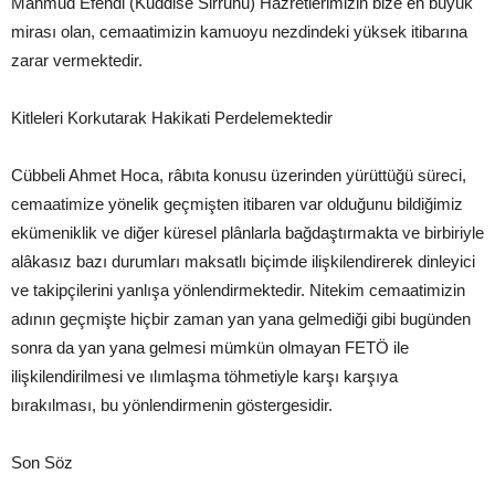
Mahmud Efendi (Kuddise Sirruhû) Hazretlerimizin bize en büyük
mirası olan, cemaatimizin kamuoyu nezdindeki yüksek itibarına
zarar vermektedir.
Kitleleri Korkutarak Hakikati Perdelemektedir
Cübbeli Ahmet Hoca, râbıta konusu üzerinden yürüttüğü süreci,
cemaatimize yönelik geçmişten itibaren var olduğunu bildiğimiz
ekümeniklik ve diğer küresel plânlarla bağdaştırmakta ve birbiriyle
alâkasız bazı durumları maksatlı biçimde ilişkilendirerek dinleyici
ve takipçilerini yanlışa yönlendirmektedir. Nitekim cemaatimizin
adının geçmişte hiçbir zaman yan yana gelmediği gibi bugünden
sonra da yan yana gelmesi mümkün olmayan FETÖ ile
ilişkilendirilmesi ve ılımlaşma töhmetiyle karşı karşıya
bırakılması, bu yönlendirmenin göstergesidir.
Son Söz