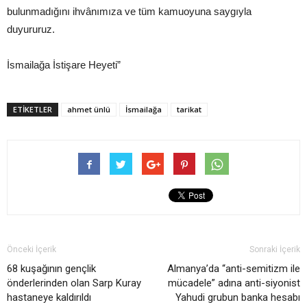
bulunmadığını ihvânımıza ve tüm kamuoyuna saygıyla
duyururuz.
İsmailağa İstişare Heyeti”
ETIKETLER
ahmet ünlü
İsmailağa
tarikat
Önceki İçerik
Sonraki İçerik
68 kuşağının gençlik
Almanya’da “anti-semitizm ile
önderlerinden olan Sarp Kuray
mücadele” adına anti-siyonist
hastaneye kaldırıldı
Yahudi grubun banka hesabı