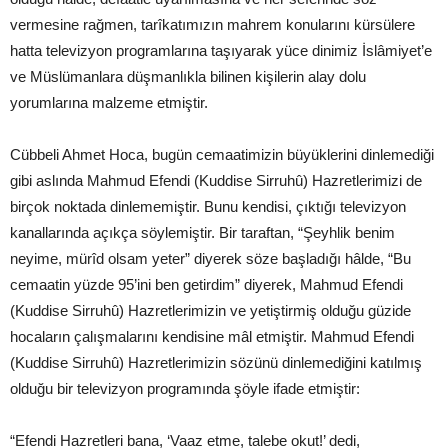
vermesine rağmen, tarîkatımızın mahrem konularını kürsülere
hatta televizyon programlarına taşıyarak yüce dinimiz İslâmiyet’e
ve Müslümanlara düşmanlıkla bilinen kişilerin alay dolu
yorumlarına malzeme etmiştir.
Cübbeli Ahmet Hoca, bugün cemaatimizin büyüklerini dinlemediği
gibi aslında Mahmud Efendi (Kuddise Sirruhû) Hazretlerimizi de
birçok noktada dinlememiştir. Bunu kendisi, çıktığı televizyon
kanallarında açıkça söylemiştir. Bir taraftan, “Şeyhlik benim
neyime, mürîd olsam yeter” diyerek söze başladığı hâlde, “Bu
cemaatin yüzde 95’ini ben getirdim” diyerek, Mahmud Efendi
(Kuddise Sirruhû) Hazretlerimizin ve yetiştirmiş olduğu güzide
hocaların çalışmalarını kendisine mâl etmiştir. Mahmud Efendi
(Kuddise Sirruhû) Hazretlerimizin sözünü dinlemediğini katılmış
olduğu bir televizyon programında şöyle ifade etmiştir:
“Efendi Hazretleri bana, ‘Vaaz etme, talebe okut!’ dedi,