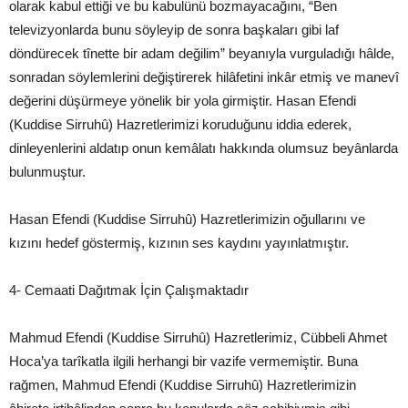
olarak kabul ettiği ve bu kabulünü bozmayacağını, “Ben
televizyonlarda bunu söyleyip de sonra başkaları gibi laf
döndürecek tînette bir adam değilim” beyanıyla vurguladığı hâlde,
sonradan söylemlerini değiştirerek hilâfetini inkâr etmiş ve manevî
değerini düşürmeye yönelik bir yola girmiştir. Hasan Efendi
(Kuddise Sirruhû) Hazretlerimizi koruduğunu iddia ederek,
dinleyenlerini aldatıp onun kemâlatı hakkında olumsuz beyânlarda
bulunmuştur.
Hasan Efendi (Kuddise Sirruhû) Hazretlerimizin oğullarını ve
kızını hedef göstermiş, kızının ses kaydını yayınlatmıştır.
4- Cemaati Dağıtmak İçin Çalışmaktadır
Mahmud Efendi (Kuddise Sirruhû) Hazretlerimiz, Cübbeli Ahmet
Hoca’ya tarîkatla ilgili herhangi bir vazife vermemiştir. Buna
rağmen, Mahmud Efendi (Kuddise Sirruhû) Hazretlerimizin