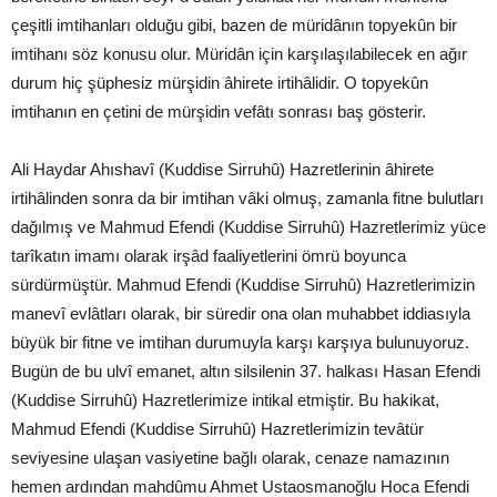
çeşitli imtihanları olduğu gibi, bazen de müridânın topyekûn bir
imtihanı söz konusu olur. Müridân için karşılaşılabilecek en ağır
durum hiç şüphesiz mürşidin âhirete irtihâlidir. O topyekûn
imtihanın en çetini de mürşidin vefâtı sonrası baş gösterir.
Ali Haydar Ahıshavî (Kuddise Sirruhû) Hazretlerinin âhirete
irtihâlinden sonra da bir imtihan vâki olmuş, zamanla fitne bulutları
dağılmış ve Mahmud Efendi (Kuddise Sirruhû) Hazretlerimiz yüce
tarîkatın imamı olarak irşâd faaliyetlerini ömrü boyunca
sürdürmüştür. Mahmud Efendi (Kuddise Sirruhû) Hazretlerimizin
manevî evlâtları olarak, bir süredir ona olan muhabbet iddiasıyla
büyük bir fitne ve imtihan durumuyla karşı karşıya bulunuyoruz.
Bugün de bu ulvî emanet, altın silsilenin 37. halkası Hasan Efendi
(Kuddise Sirruhû) Hazretlerimize intikal etmiştir. Bu hakikat,
Mahmud Efendi (Kuddise Sirruhû) Hazretlerimizin tevâtür
seviyesine ulaşan vasiyetine bağlı olarak, cenaze namazının
hemen ardından mahdûmu Ahmet Ustaosmanoğlu Hoca Efendi