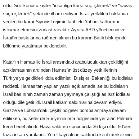
oldu. Söz konusu kişiler “insanlığa karşı suç işlemek” ve “savaş
suçu işlemek” şeklinde itham ediliyor. Israil yetkilileri hakkında
verilen bu karar Siyonist rejimin tarihteki Yahudi katliamını
istismar etmesini zorlaştıracaktır. Ayrıca ABD yönetiminin ve
İsrail’in baskılarına rağmen alınan bu kararın Batılı blok içinde
bölünme yaratması beklenebilir.
Katar’ın Hamas ile İsrail arasındaki arabuluculuktan çekildiğini
açıklamasının ardından Hamas’ın üst düzey yetkililerinin
Türkiye’ye geldikleri iddia edilmişti. Dışişleri Bakanlığı bu iddiaları
reddetti. Hamas’tan yapılan yazılı açıklamada ise bu iddiaların
İsrail basınının zaman zaman yaymaya çalıştığı asılsız iddialar
olduğu dile getirildi. İsrail katliam saldırılarına devam ediyor.
Gazze ve Lübnan’daki çeşitli bölgeler bombalanmaya devam
edilirken, bu sefer de Suriye’nin orta bölgesinde yer alan Palmira
kenti hedef alındı. Hava saldırısı sonucunda 36 kişi öldü, 50’den
fazla insan yaralandı. Yerel kaynaklar, saldırıda kent merkezinin