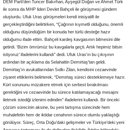
DEM Parti’den Tuncer Bakırhan, Ayşegül Doğan ve Ahmet Türk
ile sonra da MHP lideri Devlet Bahçeli ile görüşmesi gündem
oluşturdu. Ufuk Uras görüşmeleri kendi inisiyatifi ile
gerçekleştirdiğini belirtirken, “Çağrının kıymetli olduğunu, önemli
olduğunu düşündüğüm bir konuda her türlü desteğe hazır
olduğumu ifade ettim. Bahçeli kardeş kavgasının bitmesini dile
getirdi. ‘Bizim ömrümüz bu kavgalarla geçti. Artık hepimiz bitsin
istiyoruz’ ifadelerini kullandı” dedi. Ufuk Uras’ın bu çıkışının
ardından bir açıklama da Selahattin Demirtaş’tan geldi.
Demirtaş’ın avukatlarından Sıdkı Zilan, kendisini cezaevinde
ziyaret ettiklerini belirterek, “Demirtaş süreci desteklemeye hazır.
Kürt sorununu müzakere etmek için serbest bırakılması
gerektiğini ve cezaevinde bu sürece katılamayacağı mesajını
iletmek istediği izlenimi edindim” ifadelerini kullandı. Bir önceki
çözüm sürecinin aksine, bu yeni tartışma sürecinde hem
muhalefetin hem de iktidar cenahının sürece olumlu yaklaştığı
görülüyor. Süreç, Orta Doğu’daki gelişmeler ve Türkiye’deki yeni
Anayasa tartışması ile de doğrudan ilişkilidir. İktidar bölgedeki