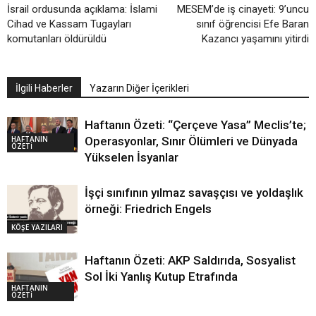
İsrail ordusunda açıklama: İslami
MESEM’de iş cinayeti: 9’uncu
Cihad ve Kassam Tugayları
sınıf öğrencisi Efe Baran
komutanları öldürüldü
Kazancı yaşamını yitirdi
İlgili Haberler
Yazarın Diğer İçerikleri
Haftanın Özeti: “Çerçeve Yasa” Meclis’te;
HAFTANIN
Operasyonlar, Sınır Ölümleri ve Dünyada
ÖZETİ
Yükselen İsyanlar
İşçi sınıfının yılmaz savaşçısı ve yoldaşlık
örneği: Friedrich Engels
KÖŞE YAZILARI
Haftanın Özeti: AKP Saldırıda, Sosyalist
Sol İki Yanlış Kutup Etrafında
HAFTANIN
ÖZETİ