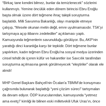
“Birkaç tane kendini bilmez, bunlar da temizlenecek” sözlerini
kullanmıştı. Yemine öncülük eden dönem birincisi Ebru Eroğlu
başta olmak üzere dört teğmene ihraç talepli soruşturma
başlatıldı. Milli Savunma Bakanlığı, olayı manipüle etmeye
çalışıp, “Mesele okunan metin değil, emre uyulmamasıdır. TSK’yi
tartışmaya açıp itibarını zedelediler” açıklaması yaptı.
Kamuoyunda teğmenlerin savunulduğu görülüyor. Bu, AKP’nin
yarattığı dinci karanlığa karşı bir tepkidir. Dört teğmene bunlar
yapılırken, kadın teğmen Ebru Eroğlu’na sosyal medya üzerinden
cinsel tehdit de içeren küfür ve hakaretler ise Savcılık tarafından
soruşturma açılmasına gerek görülmeyecek “eleştiriler” olarak ele
alındı!
MHP Genel Başkanı Bahçeli’nin Öcalan’a TBMM’de konuşması
çağrısında bulunarak başlattığı “yeni çözüm süreci” tartışmaları
da devam ediyor. ÖDP kurucularından, kamuoyunda “yetmez
ama evetçi” kimliği ile bilinen eski milletvekili Ufuk Uras’ın, önce