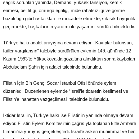
sağlık sorunları yanında, Demans, yüksek tansiyon, kemik
erimesi, bel fıtığı, omurga eğriliği, mide rahatsızlığı ve görme
bozukluğu gibi hastalıkları ile mücadele etmekte, sık sık baygınlık
geçirmekte, başkalarının yardımı ile yaşamını sürdürebilmektedir.
Türkiye halkı adalet arayışına devam ediyor. “Kayıplar bulunsun,
failler yargılansın” talebiyle sürdürülen eylemin 149. gününde 12
Kasım 1993’te Yüksekova’da gözaltına alındıktan sonra kaybolan
Abdulselam Şahin için adalet talebinde bulunuldu.
Filistin İçin Bin Genç, Socar İstanbul Ofisi önünde eylem
düzenledi. Düzenlenen eylemde “İsrail’le ticaretin kesilmesi ve
Filistin’e ihanetten vazgeçilmesi” talebinde bulunuldu.
İktidar İsrail’in, Türkiye halkı ise Filistin’in yanında olmaya devam
ediyor. Filistin Eylem Komitesi’nin çağrısıyla toplanan kitle Ambarlı
Limanı’na yürüyüş gerçekleştirdi. İsrail’e askeri mühimmat ve her