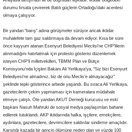
durumu fırsata çevirerek Batılı güçlerin Ortadoğu’daki acentesi
olmaya çalışıyor.
Bir yandan “barış” adına görüşmeler sürüyor ancak iktidar
muhalefete tam gaz saldırmaya da devam ediyor. Kısa bir süre
önce kayyum atanan Esenyurt Belediyesi Meclisi’ne CHP’lilerin
alınmadığını hatırlatmak için protesto gösterisi düzenlemek
isteyen CHP’li milletvekilleri, TBMM Plan ve Bütçe
Komisyonu’nda İçişleri Bakanı Ali Yerlikaya’ya, “Siz bizi Esenyurt
Belediyesi’ne almadınız, biz de onu Meclis’e almayacağız”
şeklinde tepki gösterince arbede yaşandı. Bu sıraca Ali Yerlikaya,
gazetecilerin çekim yapmaması için kameralara müdahale
etmeye çalıştı. Öte yandan AKUT Derneği kurucusu ve eski
başkanı Nasuh Mahruki de sosyal medya paylaşımları bahane
edilerek tutuklandı. AKP iktidarında halka, işçilere, emekçilere,
aydınlara, gazetecilere, devrimcilere saldırılar sindirme amaçlıdır.
Karıştığı kazada bir gencin ölümüne neden olan ve yüzde 100