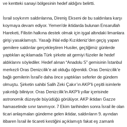
ve kentteki sanayi bölgesinin hedef aldığını belirtti.
İsrail soykırım saldırılarına, Direniş Ekseni de bu saldırılara karşı
koymaya devam ediyor. Yemen’de iktidarda bulunan Ensarullah
Hareketi, Filistin halkına destek olmak için işgal altındaki limanlara
girişi yasaklamıştı. Yasağı ihlal edip Kızıldeniz’den geçiş yapan
gemilere saldırılar gerçekleştiren Husiler, geçtiğimiz günlerde
yaptıkları açıklamada Türk şirkete ait gemiyi füzeler ile hedef
aldıklarını söylediler. Hedef alınan “Anadolu S” gemisinin İstanbul
merkezli Oras Denizcilik’e ait olduğu öğrenildi. Oras Denizcilik’e
bağlı gemilerin İsrail’e daha önce yaptıkları seferler de gündem
olmuştu. Şirketin sahibi Salih Zeki Çakır’ın AKP’li çeşitli isimlerle
yakınlığı biliniyor. Oras Denizcilik’in AKP’li yıllar içerisinde
astronomik düzeyde büyüdüğü görülüyor. AKP iktidarı Gazze
hamasetinde sınır tanımıyor. 7 Ekim tarihinden sonra İsrail ile olan
ticari anlaşmaları gündeme gelen iktidar, saldırıların 9. ayından
itibaren İsrail ile ticareti kestiğini açıklamıştı fakat eş zamanlı