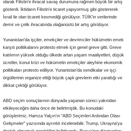
olarak Filistin’e ihracat savaş durumuna rağmen büyük bir artış
gösterdi. İktidarın Filistin’e ticaret yapıyormuş gibi göstererek
İsrail ile olan ticareti kesmediği görülüyor. TÜİK’in verilerinde
demir ve çelik ihracatında olağanüstü bir artış görülüyor.
Yunanistan’da işçiler, emekçiler ve devrimciler hükümetin emek
karşıtı politikalarını protesto etmek için genel greve gitti. Greve
katılımın yüksek olduğu ülkede artan yaşam maaliyetleri, düşük
ücretler, konut krizi ve hükümetin emekçiler aleyhine ekonomik
politikaları protesto ediliyor. Yunanistan’da sendikalar ve işçi
örgütlerinin organize ettiği büyük çaplı grevlerin etki yarattığı ve
dikkat çektiği görülüyor.
ABD seçim sonuçlarının dünyada yaşanan süreci yakından
etkileyeceğini daha önce de belirtmiştik. Bu konudaki
görüşlerimiz, Hamza Yalçın’ın “ABD Seçimleri Ardından Olası
Gelişmeler” yazısında ayrıntılı incelenebilir. Trump, Ukrayna’ya
destek olmamak gerektiğini belirtiyordu. Rusya’nın düşmanları