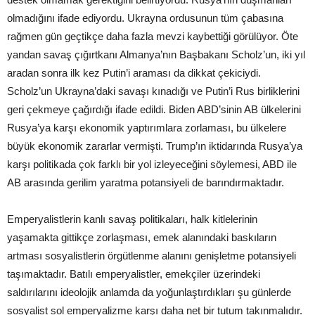
olmadığını ifade ediyordu. Ukrayna ordusunun tüm çabasına
rağmen gün geçtikçe daha fazla mevzi kaybettiği görülüyor. Öte
yandan savaş çığırtkanı Almanya’nın Başbakanı Scholz’un, iki yıl
aradan sonra ilk kez Putin’i araması da dikkat çekiciydi.
Scholz’un Ukrayna’daki savaşı kınadığı ve Putin’i Rus birliklerini
geri çekmeye çağırdığı ifade edildi. Biden ABD’sinin AB ülkelerini
Rusya’ya karşı ekonomik yaptırımlara zorlaması, bu ülkelere
büyük ekonomik zararlar vermişti. Trump’ın iktidarında Rusya’ya
karşı politikada çok farklı bir yol izleyeceğini söylemesi, ABD ile
AB arasında gerilim yaratma potansiyeli de barındırmaktadır.
Emperyalistlerin kanlı savaş politikaları, halk kitlelerinin
yaşamakta gittikçe zorlaşması, emek alanındaki baskıların
artması sosyalistlerin örgütlenme alanını genişletme potansiyeli
taşımaktadır. Batılı emperyalistler, emekçiler üzerindeki
saldırılarını ideolojik anlamda da yoğunlaştırdıkları şu günlerde
sosyalist sol emperyalizme karşı daha net bir tutum takınmalıdır.