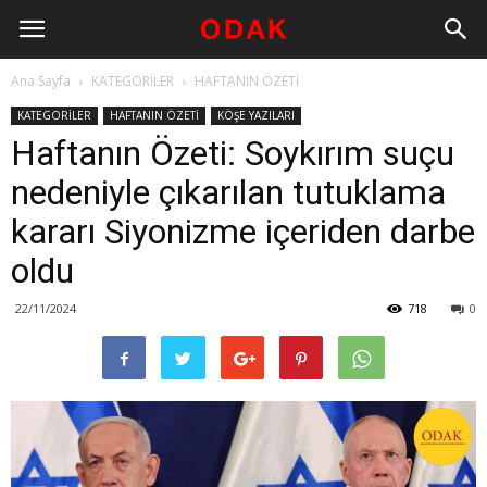
Ana Sayfa
KATEGORİLER
HAFTANIN ÖZETİ
KATEGORİLER
HAFTANIN ÖZETİ
KÖŞE YAZILARI
Haftanın Özeti: Soykırım suçu
nedeniyle çıkarılan tutuklama
kararı Siyonizme içeriden darbe
oldu
22/11/2024
718
0