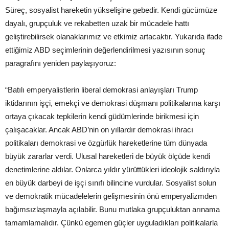
Süreç, sosyalist hareketin yükselişine gebedir. Kendi gücümüze
dayalı, grupçuluk ve rekabetten uzak bir mücadele hattı
geliştirebilirsek olanaklarımız ve etkimiz artacaktır. Yukarıda ifade
ettiğimiz ABD seçimlerinin değerlendirilmesi yazısının sonuç
paragrafını yeniden paylaşıyoruz:
“Batılı emperyalistlerin liberal demokrasi anlayışları Trump
iktidarının işçi, emekçi ve demokrasi düşmanı politikalarına karşı
ortaya çıkacak tepkilerin kendi güdümlerinde birikmesi için
çalışacaklar. Ancak ABD’nin on yıllardır demokrasi ihracı
politikaları demokrasi ve özgürlük hareketlerine tüm dünyada
büyük zararlar verdi. Ulusal hareketleri de büyük ölçüde kendi
denetimlerine aldılar. Onlarca yıldır yürüttükleri ideolojik saldırıyla
en büyük darbeyi de işçi sınıfı bilincine vurdular. Sosyalist solun
ve demokratik mücadelelerin gelişmesinin önü emperyalizmden
bağımsızlaşmayla açılabilir. Bunu mutlaka grupçuluktan arınama
tamamlamalıdır. Çünkü egemen güçler uyguladıkları politikalarla