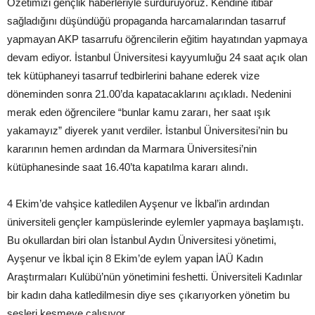
Özetimizi gençlik haberleriyle sürdürüyoruz. Kendine itibar
sağladığını düşündüğü propaganda harcamalarından tasarruf
yapmayan AKP tasarrufu öğrencilerin eğitim hayatından yapmaya
devam ediyor. İstanbul Üniversitesi kayyumluğu 24 saat açık olan
tek kütüphaneyi tasarruf tedbirlerini bahane ederek vize
döneminden sonra 21.00’da kapatacaklarını açıkladı. Nedenini
merak eden öğrencilere “bunlar kamu zararı, her saat ışık
yakamayız” diyerek yanıt verdiler. İstanbul Üniversitesi’nin bu
kararının hemen ardından da Marmara Üniversitesi’nin
kütüphanesinde saat 16.40’ta kapatılma kararı alındı.
4 Ekim’de vahşice katledilen Ayşenur ve İkbal’in ardından
üniversiteli gençler kampüslerinde eylemler yapmaya başlamıştı.
Bu okullardan biri olan İstanbul Aydın Üniversitesi yönetimi,
Ayşenur ve İkbal için 8 Ekim’de eylem yapan İAÜ Kadın
Araştırmaları Kulübü’nün yönetimini feshetti. Üniversiteli Kadınlar
bir kadın daha katledilmesin diye ses çıkarıyorken yönetim bu
sesleri kesmeye çalışıyor.