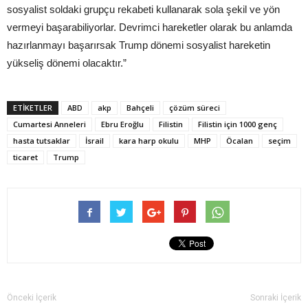
sosyalist soldaki grupçu rekabeti kullanarak sola şekil ve yön
vermeyi başarabiliyorlar. Devrimci hareketler olarak bu anlamda
hazırlanmayı başarırsak Trump dönemi sosyalist hareketin
yükseliş dönemi olacaktır.”
ETIKETLER
ABD
akp
Bahçeli
çözüm süreci
Cumartesi Anneleri
Ebru Eroğlu
Filistin
Filistin için 1000 genç
hasta tutsaklar
İsrail
kara harp okulu
MHP
Öcalan
seçim
ticaret
Trump
Önceki İçerik
Sonraki İçerik