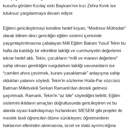
kusurlu görülen Kızılay eski Başkanı’nın kızı Zehra Kınık ise
tutuksuz yargılanmaya devam ediyor.
Eğitimi gericileştirmeyi kendine hedef koyan, “Medrese Müfredatı”
olarak bilinen dinci gericiliğin eğitim sistemi içerisinde
yaygınlaştırılmasına çabalayan Milli Eğitim Bakanı Yusuf Tekin bu
hafta da katıldığı bir etkinlikte laikliği ve cumhuriyetin değerlerini
tekrar hedef aldı. Tekin, çocukların “milli ve manevi değerlere”
sahip olması gerektiğini vurgularken laikliği savunanların ise
“camileri ahıra çevirmek, kuranı yasaklamak” anlayışına sahip
oldukları yalanını söyledi. Tekin’in sözlerine Hüda-Par sözcüsü
Batman Milletvekili Serkan Ramanlı’dan destek gelmesi
şaşırtmadı. Ramanlı, Tekin’in “az bile” söylediğini belirtti. Eğitim
sistemini iktidarın amaçları doğrultusunda gericileştiren ve bu
alanda siyasi kadrolaşmayı hızlandıran; MESEM gibi projeler ile
meslek liseli öğrencileri ölüme sürükleyen; öğretmenlerin
haklarının ellerinden alınmasına, ücret ve statü ayrımcılığına