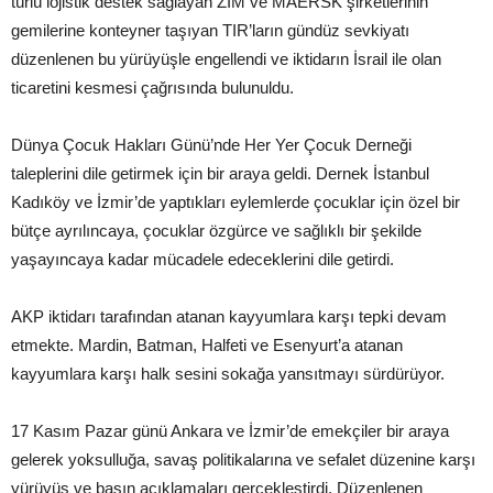
türlü lojistik destek sağlayan ZIM ve MAERSK şirketlerinin
gemilerine konteyner taşıyan TIR’ların gündüz sevkiyatı
düzenlenen bu yürüyüşle engellendi ve iktidarın İsrail ile olan
ticaretini kesmesi çağrısında bulunuldu.
Dünya Çocuk Hakları Günü’nde Her Yer Çocuk Derneği
taleplerini dile getirmek için bir araya geldi. Dernek İstanbul
Kadıköy ve İzmir’de yaptıkları eylemlerde çocuklar için özel bir
bütçe ayrılıncaya, çocuklar özgürce ve sağlıklı bir şekilde
yaşayıncaya kadar mücadele edeceklerini dile getirdi.
AKP iktidarı tarafından atanan kayyumlara karşı tepki devam
etmekte. Mardin, Batman, Halfeti ve Esenyurt’a atanan
kayyumlara karşı halk sesini sokağa yansıtmayı sürdürüyor.
17 Kasım Pazar günü Ankara ve İzmir’de emekçiler bir araya
gelerek yoksulluğa, savaş politikalarına ve sefalet düzenine karşı
yürüyüş ve basın açıklamaları gerçekleştirdi. Düzenlenen