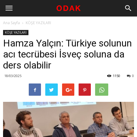
Ana Sayfa
KÖŞE YAZILARI
KÖŞE YAZILARI
Hamza Yalçın: Türkiye solunun
acı tecrübesi İsveç soluna da
ders olabilir
18/03/2025
1150
0