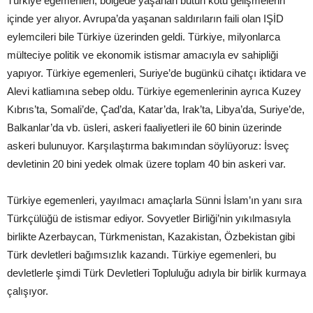
Türkiye egemenleri, bölgede yaşanan bütün kötü gelişmelerin
içinde yer alıyor. Avrupa’da yaşanan saldırıların faili olan IŞİD
eylemcileri bile Türkiye üzerinden geldi. Türkiye, milyonlarca
mülteciye politik ve ekonomik istismar amacıyla ev sahipliği
yapıyor. Türkiye egemenleri, Suriye’de bugünkü cihatçı iktidara ve
Alevi katliamına sebep oldu. Türkiye egemenlerinin ayrıca Kuzey
Kıbrıs’ta, Somali’de, Çad’da, Katar’da, Irak’ta, Libya’da, Suriye’de,
Balkanlar’da vb. üsleri, askeri faaliyetleri ile 60 binin üzerinde
askeri bulunuyor. Karşılaştırma bakımından söylüyoruz: İsveç
devletinin 20 bini yedek olmak üzere toplam 40 bin askeri var.
Türkiye egemenleri, yayılmacı amaçlarla Sünni İslam’ın yanı sıra
Türkçülüğü de istismar ediyor. Sovyetler Birliği’nin yıkılmasıyla
birlikte Azerbaycan, Türkmenistan, Kazakistan, Özbekistan gibi
Türk devletleri bağımsızlık kazandı. Türkiye egemenleri, bu
devletlerle şimdi Türk Devletleri Topluluğu adıyla bir birlik kurmaya
çalışıyor.