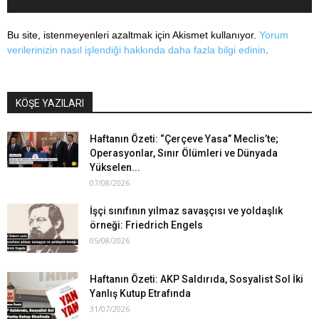
Bu site, istenmeyenleri azaltmak için Akismet kullanıyor.
Yorum
verilerinizin nasıl işlendiği hakkında daha fazla bilgi edinin
.
KÖŞE YAZILARI
Haftanın Özeti: “Çerçeve Yasa” Meclis’te;
Operasyonlar, Sınır Ölümleri ve Dünyada
Yükselen...
07/08/2026
İşçi sınıfının yılmaz savaşçısı ve yoldaşlık
örneği: Friedrich Engels
05/08/2026
Haftanın Özeti: AKP Saldırıda, Sosyalist Sol İki
Yanlış Kutup Etrafında
31/07/2026