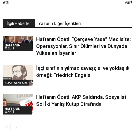
etti
var!
İlgili Haberler
Yazarın Diğer İçerikleri
Haftanın Özeti: “Çerçeve Yasa” Meclis’te;
HAFTANIN
Operasyonlar, Sınır Ölümleri ve Dünyada
ÖZETİ
Yükselen İsyanlar
İşçi sınıfının yılmaz savaşçısı ve yoldaşlık
örneği: Friedrich Engels
KÖŞE YAZILARI
Haftanın Özeti: AKP Saldırıda, Sosyalist
Sol İki Yanlış Kutup Etrafında
HAFTANIN
ÖZETİ