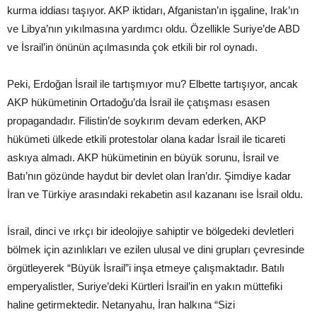
kurma iddiası taşıyor. AKP iktidarı, Afganistan’ın işgaline, Irak’ın
ve Libya’nın yıkılmasına yardımcı oldu. Özellikle Suriye’de ABD
ve İsrail’in önünün açılmasında çok etkili bir rol oynadı.
Peki, Erdoğan İsrail ile tartışmıyor mu? Elbette tartışıyor, ancak
AKP hükümetinin Ortadoğu’da İsrail ile çatışması esasen
propagandadır. Filistin’de soykırım devam ederken, AKP
hükümeti ülkede etkili protestolar olana kadar İsrail ile ticareti
askıya almadı. AKP hükümetinin en büyük sorunu, İsrail ve
Batı’nın gözünde haydut bir devlet olan İran’dır. Şimdiye kadar
İran ve Türkiye arasındaki rekabetin asıl kazananı ise İsrail oldu.
İsrail, dinci ve ırkçı bir ideolojiye sahiptir ve bölgedeki devletleri
bölmek için azınlıkları ve ezilen ulusal ve dini grupları çevresinde
örgütleyerek “Büyük İsrail”i inşa etmeye çalışmaktadır. Batılı
emperyalistler, Suriye’deki Kürtleri İsrail’in en yakın müttefiki
haline getirmektedir. Netanyahu, İran halkına “Sizi