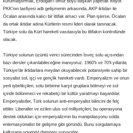
kurumlaştırmak, Erdoğan’ı ömür boyu başkan yapmak istiyor.
PKK’nın tasfiyesi adlı gelişmenin arkasında, AKP iktidarı ile
Öcalan arasında kalıcı bir ittifak amacı var. Plan işlerse, Öcalan
da ortak iktidar adına Kürtlerin resmi lideri olarak tanınacak.
Türkiye solu da Kürt hareketi vasıtasıyla bu ittifakın kontrolünde
olacak.
Türkiye solunun üzüntü verici sürecinden İsveç solu açısından
bazı dersler çıkarılabileceğine inanıyoruz. 1960’lı ve 70’li yıllarda
Türkiye’de iktidarlara meydan okuyabilecek potansiyele sahip bir
sosyalist sol, işçi ve gençlik hareketi vardı. Emperyalizm ve onun
yerli işbirlikçileri, solu birbirine karşıt gruplara bölmeyi ve sol
içinde bölünmeci ve rekabetçi bir kültür yaratmayı başardılar.
Emperyalistler, Türk solunun anti-emperyalist bilincini de felç
ettiler. Liberaller ve ezilen ulus sol milliyetçileri, bu operasyona
destek oldukları için emperyalizmin bu manipülasyonu solda
enternasyonalist bir gelişme gibi göründü. Bunu sorgulamaya
kalkışana şovenist damgası vuruyorlar.