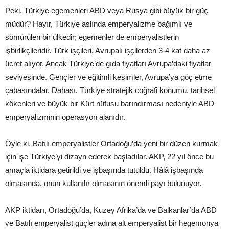
Peki, Türkiye egemenleri ABD veya Rusya gibi büyük bir güç
müdür? Hayır, Türkiye aslında emperyalizme bağımlı ve
sömürülen bir ülkedir; egemenler de emperyalistlerin
işbirlikçileridir. Türk işçileri, Avrupalı işçilerden 3-4 kat daha az
ücret alıyor. Ancak Türkiye’de gıda fiyatları Avrupa’daki fiyatlar
seviyesinde. Gençler ve eğitimli kesimler, Avrupa’ya göç etme
çabasındalar. Dahası, Türkiye stratejik coğrafi konumu, tarihsel
kökenleri ve büyük bir Kürt nüfusu barındırması nedeniyle ABD
emperyalizminin operasyon alanıdır.
Öyle ki, Batılı emperyalistler Ortadoğu’da yeni bir düzen kurmak
için işe Türkiye’yi dizayn ederek başladılar. AKP, 22 yıl önce bu
amaçla iktidara getirildi ve işbaşında tutuldu. Hâlâ işbaşında
olmasında, onun kullanılır olmasının önemli payı bulunuyor.
AKP iktidarı, Ortadoğu’da, Kuzey Afrika’da ve Balkanlar’da ABD
ve Batılı emperyalist güçler adına alt emperyalist bir hegemonya