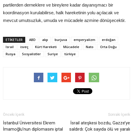
partilerden derneklere ve bireylere kadar dayanışmacı bir
koordinasyon kurulabilirse, halk hareketinin yolu açılacak ve
mevcut umutsuzluk, umuda ve mücadele azmine dönüşecektir.
ETIKETLER
ABD
akp
burjuva
emperyalizm
erdoğan
Israil
isveç
Kürt Hareketi
Mücadele
Nato
Orta Doğu
Rusya
Sosyalistler
Suriye
türkiye
Önceki İçerik
Sonraki İçerik
İstanbul Üniversitesi Ekrem
İsrail ateşkesi bozdu, Gazze’ye
İmamoğlu’nun diplomasını iptal
saldırdı: Çok sayıda ölü ve yaralı