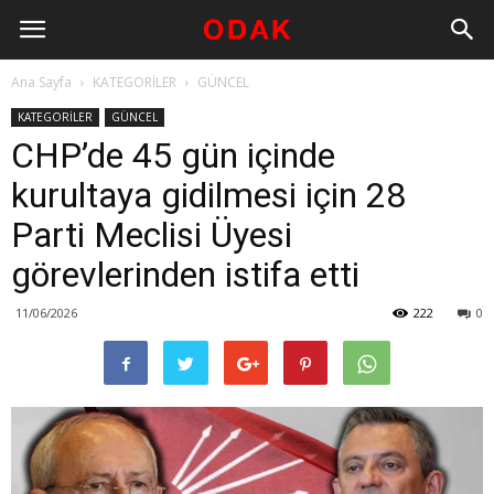
Ana Sayfa
KATEGORİLER
GÜNCEL
KATEGORİLER
GÜNCEL
CHP’de 45 gün içinde
kurultaya gidilmesi için 28
Parti Meclisi Üyesi
görevlerinden istifa etti
11/06/2026
222
0