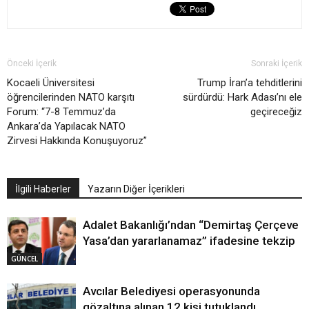
Önceki İçerik
Sonraki İçerik
Kocaeli Üniversitesi
Trump İran’a tehditlerini
öğrencilerinden NATO karşıtı
sürdürdü: Hark Adası’nı ele
Forum: “7-8 Temmuz’da
geçireceğiz
Ankara’da Yapılacak NATO
Zirvesi Hakkında Konuşuyoruz”
İlgili Haberler
Yazarın Diğer İçerikleri
Adalet Bakanlığı’ndan “Demirtaş Çerçeve
Yasa’dan yararlanamaz” ifadesine tekzip
GÜNCEL
Avcılar Belediyesi operasyonunda
gözaltına alınan 12 kişi tutuklandı