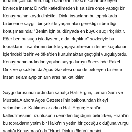
türküler çalındı. Vurulduğu saat olan 15:00’e kadar bekleyen
binlerce insana; Dink’in katledilmeden kısa süre önce yaptığı bir
Konuşma’nın kaydı dinletildi. Dink; insanların bu topraklarda
birbirlerine saygılı bir şekilde yaşamaları gerektiğini belirttiği
konuşmasında; “Benim için bu dünyada en büyük suç ırkçılıktır.
Eğer ben bu suçu işlediysem, o da ırkçılıktır” sözleriyle bu
toprakların insanlarının birlikte yaşayabilmesinin temel koşulunun
içlerindeki ‘zehir ve öfke’den kurtulmaktan geçtiğini vurguluyordu.
Konuşmanın ardından yapılan saygı duruşu öncesinde Rakel
Dink ve çocukları da Agos Gazetesi önünde bekleyen binlerce
insanı selamlayıp onların arasına katıldılar.
Saygı duruşunun ardından sanatçı Halil Ergün, Leman Sam ve
Mustafa Alabora Agos Gazetesi’nin balkonundan kitleyi
selamladılar. Katılımcılar adına Halil Ergün; Hrant’ın
katledilmesinin üzüntüsünü derinden taşıdığını belirtirken, Hrant’ın
bu toprakların yetim bir Halkı’nın yetim bir çocuğu olduğuna vurgu
yaptığı Konuşması’nda “Hrant Dink’in öldürülmesini