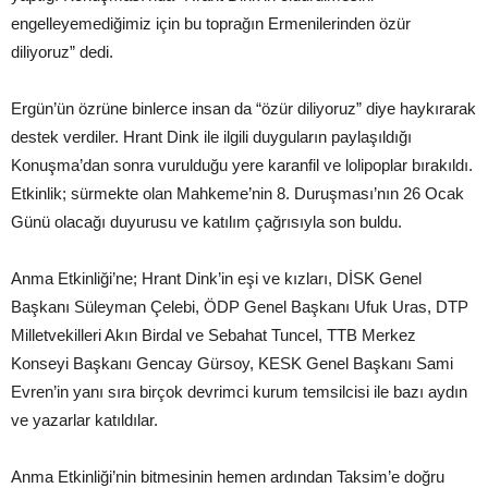
engelleyemediğimiz için bu toprağın Ermenilerinden özür
diliyoruz” dedi.
Ergün’ün özrüne binlerce insan da “özür diliyoruz” diye haykırarak
destek verdiler. Hrant Dink ile ilgili duyguların paylaşıldığı
Konuşma’dan sonra vurulduğu yere karanfil ve lolipoplar bırakıldı.
Etkinlik; sürmekte olan Mahkeme’nin 8. Duruşması’nın 26 Ocak
Günü olacağı duyurusu ve katılım çağrısıyla son buldu.
Anma Etkinliği’ne; Hrant Dink’in eşi ve kızları, DİSK Genel
Başkanı Süleyman Çelebi, ÖDP Genel Başkanı Ufuk Uras, DTP
Milletvekilleri Akın Birdal ve Sebahat Tuncel, TTB Merkez
Konseyi Başkanı Gencay Gürsoy, KESK Genel Başkanı Sami
Evren’in yanı sıra birçok devrimci kurum temsilcisi ile bazı aydın
ve yazarlar katıldılar.
Anma Etkinliği’nin bitmesinin hemen ardından Taksim’e doğru