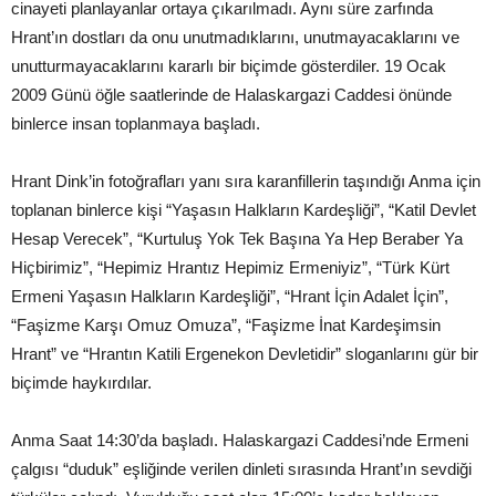
cinayeti planlayanlar ortaya çıkarılmadı. Aynı süre zarfında
Hrant’ın dostları da onu unutmadıklarını, unutmayacaklarını ve
unutturmayacaklarını kararlı bir biçimde gösterdiler. 19 Ocak
2009 Günü öğle saatlerinde de Halaskargazi Caddesi önünde
binlerce insan toplanmaya başladı.
Hrant Dink’in fotoğrafları yanı sıra karanfillerin taşındığı Anma için
toplanan binlerce kişi “Yaşasın Halkların Kardeşliği”, “Katil Devlet
Hesap Verecek”, “Kurtuluş Yok Tek Başına Ya Hep Beraber Ya
Hiçbirimiz”, “Hepimiz Hrantız Hepimiz Ermeniyiz”, “Türk Kürt
Ermeni Yaşasın Halkların Kardeşliği”, “Hrant İçin Adalet İçin”,
“Faşizme Karşı Omuz Omuza”, “Faşizme İnat Kardeşimsin
Hrant” ve “Hrantın Katili Ergenekon Devletidir” sloganlarını gür bir
biçimde haykırdılar.
Anma Saat 14:30’da başladı. Halaskargazi Caddesi’nde Ermeni
çalgısı “duduk” eşliğinde verilen dinleti sırasında Hrant’ın sevdiği