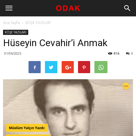
Ana Sayfa
KÖŞE YAZILARI
KÖŞE YAZILARI
Hüseyin Cevahir’i Anmak
01/06/2025
816
0