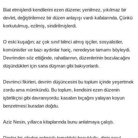
Biat etmişlerdi kendilerini ezen düzene; yenilmez, yıkılmaz bir
devlet, değiştirilemez bir düzen anlayışı vardı kafalarında. Çünkü
korkutulmuş, ezilmiş, sindirilmişlerdi.
O eski kuşağın; az çok sınıf bilinci almış işçiler, sosyalistler,
komünistler ve bazı aydınlar hariç, neredeyse tamamı böyleydi.
Devrimden söz ettiğinde, rahatlarının, düzenlerinin bozulacağını
düşündükleri için sana düşman gibi bakıyorlardı.
Devrimci fikirleri, devrim düşüncesini bu toplum içinde yeşertmek
zordu ama mümkündü. Bu toplum, kendisini ezen düzenin
işbirlikçisi gibi davranıyordu; kasabın bıçağını yalayan koyun
benzetmesi buradan doğdu.
Aziz Nesin, yıllarca kitaplarında bunu anlatmaya çalıştı.
Dindar bir aileden gelmişti; temeldeki bozukluğu, dinin nasıl