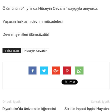
Ölümünün 54. yılında Hüseyin Cevahir’i saygıyla anıyoruz.
Yaşasın halkların devrim mücadelesi!
Devrim şehitleri ölümsüzdür!
ETIKETLER
Hüseyin Cevahir
Önceki İçerik
Sonraki İçerik
Diyarbakır’da üniversite öğrencisi
Siirt’te İnşaat İşçisi Hayatını