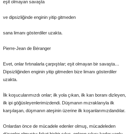
eşit olmayan savaşta
ve dipsizliğinde enginin yitip gitmeden
sana limanı gösterdiler uzakta.
Pierre-Jean de Béranger
Evet, onlar fırtınalarla çarpıştılar; eşit olmayan bir savaşta…
Dipsizliğinden enginin yitip gitmeden bize limanı gösterdiler
uzakta.
İlk koşucularımızdı onlar; ilk yola çıkan, ilk karı boranı dizleyen,
ilk ipi göğüsleyenlerimizdendi. Düşmanın mızraklarıyla ilk
karşılaşan, düşmanın ateşinin üzerine ilk koşanlarımızdandılar.
Onlardan önce de mücadele edenler olmuş, mücadeleden
düşenler olmuştu; fakat hiçbir çıkış, onların çıkışı kadar yankı