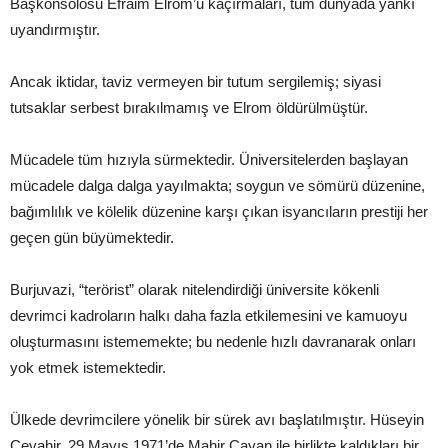
Başkonsolosu Efraim Elrom’u kaçırmaları, tüm dünyada yankı
uyandırmıştır.
Ancak iktidar, taviz vermeyen bir tutum sergilemiş; siyasi
tutsaklar serbest bırakılmamış ve Elrom öldürülmüştür.
Mücadele tüm hızıyla sürmektedir. Üniversitelerden başlayan
mücadele dalga dalga yayılmakta; soygun ve sömürü düzenine,
bağımlılık ve kölelik düzenine karşı çıkan isyancıların prestiji her
geçen gün büyümektedir.
Burjuvazi, “terörist” olarak nitelendirdiği üniversite kökenli
devrimci kadroların halkı daha fazla etkilemesini ve kamuoyu
oluşturmasını istememekte; bu nedenle hızlı davranarak onları
yok etmek istemektedir.
Ülkede devrimcilere yönelik bir sürek avı başlatılmıştır. Hüseyin
Cevahir, 29 Mayıs 1971’de Mahir Çayan ile birlikte kaldıkları bir