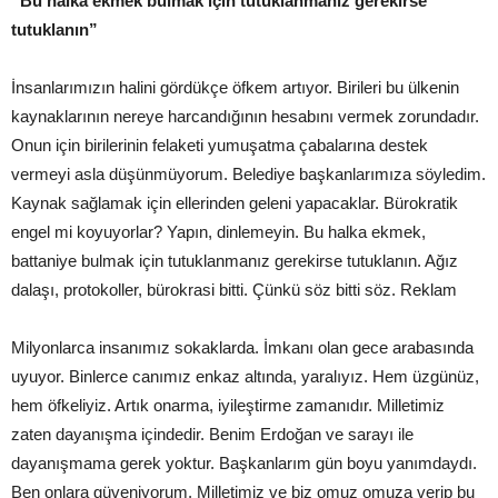
“Bu halka ekmek bulmak için tutuklanmanız gerekirse
tutuklanın”
İnsanlarımızın halini gördükçe öfkem artıyor. Birileri bu ülkenin
kaynaklarının nereye harcandığının hesabını vermek zorundadır.
Onun için birilerinin felaketi yumuşatma çabalarına destek
vermeyi asla düşünmüyorum. Belediye başkanlarımıza söyledim.
Kaynak sağlamak için ellerinden geleni yapacaklar. Bürokratik
engel mi koyuyorlar? Yapın, dinlemeyin. Bu halka ekmek,
battaniye bulmak için tutuklanmanız gerekirse tutuklanın. Ağız
dalaşı, protokoller, bürokrasi bitti. Çünkü söz bitti söz. Reklam
Milyonlarca insanımız sokaklarda. İmkanı olan gece arabasında
uyuyor. Binlerce canımız enkaz altında, yaralıyız. Hem üzgünüz,
hem öfkeliyiz. Artık onarma, iyileştirme zamanıdır. Milletimiz
zaten dayanışma içindedir. Benim Erdoğan ve sarayı ile
dayanışmama gerek yoktur. Başkanlarım gün boyu yanımdaydı.
Ben onlara güveniyorum. Milletimiz ve biz omuz omuza verip bu