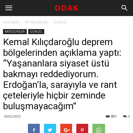
Ana Sayfa
KATEGORİLER
GÜNCEL
KATEGORİLER
GÜNCEL
Kemal Kılıçdaroğlu deprem
bölgelerinden açıklama yaptı:
“Yaşananlara siyaset üstü
bakmayı reddediyorum.
Erdoğan’la, sarayıyla ve rant
çeteleriyle hiçbir zeminde
buluşmayacağım”
08/02/2023
891
0