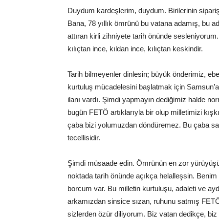
Duydum kardeşlerim, duydum. Birilerinin siparişler
Bana, 78 yıllık ömrünü bu vatana adamış, bu ad
attıran kirli zihniyete tarih önünde sesleniyorum
kılıçtan ince, kıldan ince, kılıçtan keskindir.
Tarih bilmeyenler dinlesin; büyük önderimiz, eb
kurtuluş mücadelesini başlatmak için Samsun’a
ilanı vardı. Şimdi yapmayın dediğimiz halde nor
bugün FETÖ artıklarıyla bir olup milletimizi kışk
çaba bizi yolumuzdan döndüremez. Bu çaba sadec
tecellisidir.
Şimdi müsaade edin. Ömrünün en zor yürüyüşün
noktada tarih önünde açıkça helalleşsin. Benim b
borcum var. Bu milletin kurtuluşu, adaleti ve ayd
arkamızdan sinsice sızan, ruhunu satmış FETÖ 
sizlerden özür diliyorum. Biz vatan dedikçe, biz