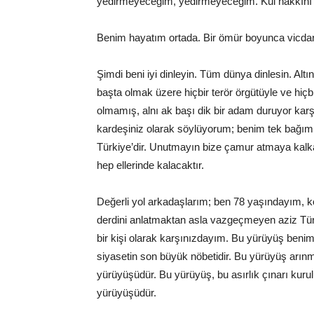
yedirmeyeceğim, yedirmeyeceğim. Kul hakkını
Benim hayatım ortada. Bir ömür boyunca vicdan
Şimdi beni iyi dinleyin. Tüm dünya dinlesin. Al
başta olmak üzere hiçbir terör örgütüyle ve hiçbi
olmamış, alnı ak başı dik bir adam duruyor karşı
kardeşiniz olarak söylüyorum; benim tek bağım b
Türkiye’dir. Unutmayın bize çamur atmaya kalkan
hep ellerinde kalacaktır.
Değerli yol arkadaşlarım; ben 78 yaşındayım, 
derdini anlatmaktan asla vazgeçmeyen aziz Türk 
bir kişi olarak karşınızdayım. Bu yürüyüş beni
siyasetin son büyük nöbetidir. Bu yürüyüş arı
yürüyüşüdür. Bu yürüyüş, bu asırlık çınarı kurul
yürüyüşüdür.