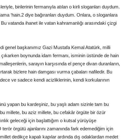
iyle, birilerinin fermanıyla atılan o kirli sloganları duydum.
ama ‘hain.2 diye bağıranları duydum. Onlara, o sloganlara
. Bu vatanda ihanet ile vatan kahramanlığı arasındaki çizgi
edi genel başkanımız Gazi Mustafa Kemal Atatürk, milli
 çıkarken boynunda idam fermanı, isminin üstünde de hain
malleşenlerin, sarayın karşısında el pençe divan duranların,
ırtarak bizlere hain damgası vurma çabaları nafiledir. Bu
e ve sadece kendi acizliklerinin, kendi korkularının
ü yapan bu kardeşiniz, bu yaşlı adam sizinle tam bu
u millete, bu aziz millete, bu cefakâr örgüte bir özür
ınlık geleceği için başlattığım o kutsal yürüyüşe
terör örgütü ajanlarını zamanında fark edemediğim için
 millet dedikçe kapalı kapılar ardında dış odaklardan medet