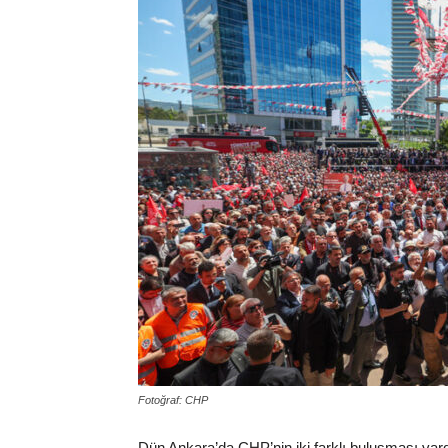
Fotoğraf: CHP
Dün Ankara’da CHP’nin iki farklı buluşması vardı. 