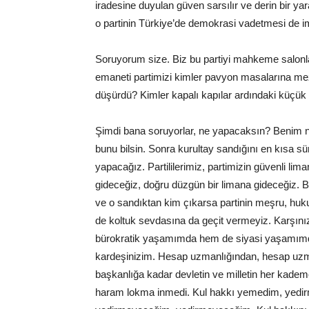
iradesine duyulan güven sarsılır ve derin bir yar
o partinin Türkiye’de demokrasi vadetmesi de i
Soruyorum size. Biz bu partiyi mahkeme salonla
emaneti partimizi kimler pavyon masalarına m
düşürdü? Kimler kapalı kapılar ardındaki küçük he
Şimdi bana soruyorlar, ne yapacaksın? Benim n
bunu bilsin. Sonra kurultay sandığını en kısa s
yapacağız. Partililerimiz, partimizin güvenli lim
gideceğiz, doğru düzgün bir limana gideceğiz. Be
ve o sandıktan kim çıkarsa partinin meşru, hukuki
de koltuk sevdasına da geçit vermeyiz. Karşını
bürokratik yaşamımda hem de siyasi yaşamımda
kardeşinizim. Hesap uzmanlığından, hesap uzma
başkanlığa kadar devletin ve milletin her kade
haram lokma inmedi. Kul hakkı yemedim, yedi