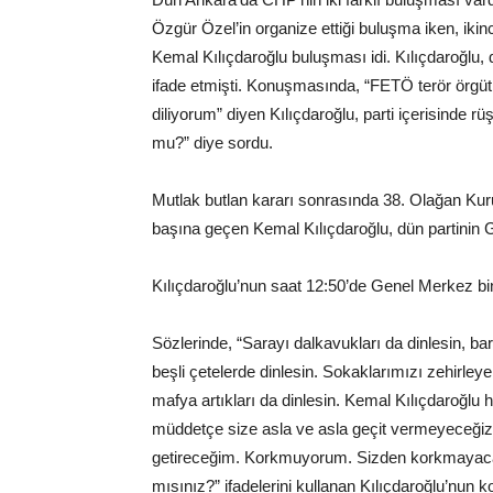
Özgür Özel’in organize ettiği buluşma iken, ikin
Kemal Kılıçdaroğlu buluşması idi. Kılıçdaroğlu
ifade etmişti. Konuşmasında, “FETÖ terör örgüt
diliyorum” diyen Kılıçdaroğlu, parti içerisinde r
mu?” diye sordu.
Mutlak butlan kararı sonrasında 38. Olağan Kur
başına geçen Kemal Kılıçdaroğlu, dün partinin 
Kılıçdaroğlu’nun saat 12:50’de Genel Merkez bin
Sözlerinde, “Sarayı dalkavukları da dinlesin, b
beşli çetelerde dinlesin. Sokaklarımızı zehirley
mafya artıkları da dinlesin. Kemal Kılıçdaroğlu
müddetçe size asla ve asla geçit vermeyeceğiz. O
getireceğim. Korkmuyorum. Sizden korkmayaca
mısınız?” ifadelerini kullanan Kılıçdaroğlu’nun 