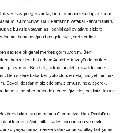
i dinleyen saygıdeğer yurttaşlarım; mücadelesi dağlar kadar
daşlarım, Cumhuriyet Halk Partisi’nin vefakâr kahramanları,
müz ve bu aziz vatanın asıl sahibi asil evlatları; sizlere
ydanına, baba ocağına hoş geldiniz, şeref verdiniz.
rken sadece bir genel merkez görmüyorum. Ben
rken, ben sizlere bakarken; Adalet Yürüyüşünde birlikte
terini görüyorum. Ben hak, hukuk, adalet mücadelesinde
rum. Ben sizlere bakarken yoksulun, emekçinin, yetimin hak
m. Sevgili dostlarım sizlerle omuz omuza, helalleşerek,
uradasınız- beraber mücadele edeceğiz. Hoş geldiniz, tekrar
efakâr evlatları, bugün burada Cumhuriyet Halk Partisi’nin
kratik güvenliğini, millet iradesinin onurunu ve devlet
Çünkü yaşadığımız mesele yalnızca bir kurultay tartışması