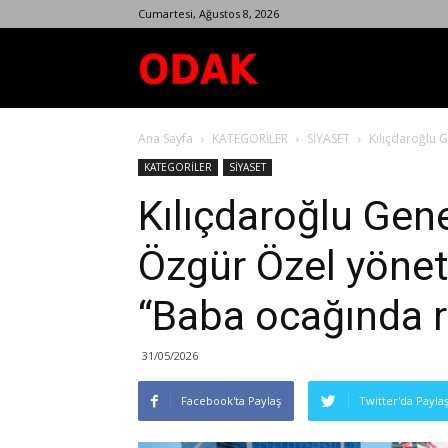
Cumartesi, Ağustos 8, 2026
Odak
Ana Sayfa
KATEGORİLER
SİYASET
Kılıçdaroğlu 
Dergisi
KATEGORİLER
SİYASET
Kılıçdaroğlu Ge
Özgür Özel yöneti
“Baba ocağında r
31/05/2026
Facebook'ta Paylaş
Twitter'da Payla