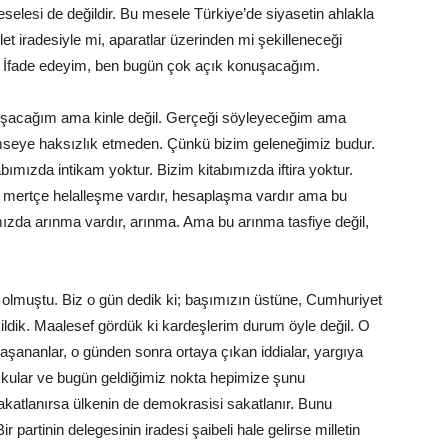
selesi de değildir. Bu mesele Türkiye’de siyasetin ahlakla
et iradesiyle mi, aparatlar üzerinden mi şekilleneceği
 İfade edeyim, ben bugün çok açık konuşacağım.
uşacağım ama kinle değil. Gerçeği söyleyeceğim ama
seye haksızlık etmeden. Çünkü bizim geleneğimiz budur.
bımızda intikam yoktur. Bizim kitabımızda iftira yoktur.
a mertçe helalleşme vardır, hesaplaşma vardır ama bu
ımızda arınma vardır, arınma. Ama bu arınma tasfiye değil,
i olmuştu. Biz o gün dedik ki; başımızın üstüne, Cumhuriyet
ildik. Maalesef gördük ki kardeşlerim durum öyle değil. O
 yaşananlar, o günden sonra ortaya çıkan iddialar, yargıya
kular ve bugün geldiğimiz nokta hepimize şunu
 sakatlanırsa ülkenin de demokrasisi sakatlanır. Bunu
r partinin delegesinin iradesi şaibeli hale gelirse milletin