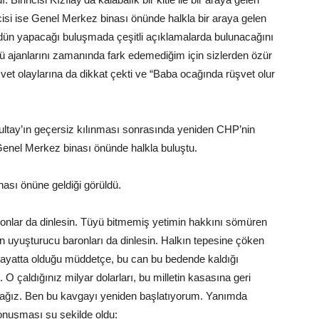
cisi ise Genel Merkez binası önünde halkla bir araya gelen
, dün yapacağı buluşmada çeşitli açıklamalarda bulunacağını
ü ajanlarını zamanında fark edemediğim için sizlerden özür
üşvet olaylarına da dikkat çekti ve “Baba ocağında rüşvet olur
ultay’ın geçersiz kılınması sonrasında yeniden CHP’nin
Genel Merkez binası önünde halkla buluştu.
ası önüne geldiği görüldü.
aronlar da dinlesin. Tüyü bitmemiş yetimin hakkını sömüren
en uyuşturucu baronları da dinlesin. Halkın tepesine çöken
 hayatta olduğu müddetçe, bu can bu bedende kaldığı
 çaldığınız milyar dolarları, bu milletin kasasına geri
ğız. Ben bu kavgayı yeniden başlatıyorum. Yanımda
konuşması şu şekilde oldu: