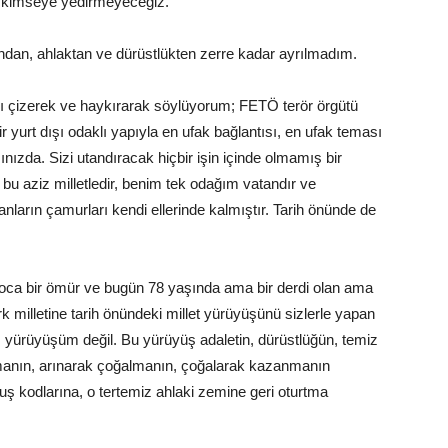
 kimseye yedirmeyeceğiz.
dan, ahlaktan ve dürüstlükten zerre kadar ayrılmadım.
tını çizerek ve haykırarak söylüyorum; FETÖ terör örgütü
r yurt dışı odaklı yapıyla en ufak bağlantısı, en ufak teması
nızda. Sizi utandıracak hiçbir işin içinde olmamış bir
u aziz milletledir, benim tek odağım vatandır ve
ların çamurları kendi ellerinde kalmıştır. Tarih önünde de
koca bir ömür ve bugün 78 yaşında ama bir derdi olan ama
milletine tarih önündeki millet yürüyüşünü sizlerle yapan
m yürüyüşüm değil. Bu yürüyüş adaletin, dürüstlüğün, temiz
nmanın, arınarak çoğalmanın, çoğalarak kazanmanın
uş kodlarına, o tertemiz ahlaki zemine geri oturtma