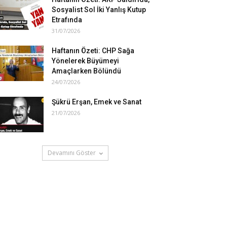
Sosyalist Sol İki Yanlış Kutup
Etrafında
31/07/2026
Haftanın Özeti: CHP Sağa
Yönelerek Büyümeyi
Amaçlarken Bölündü
24/07/2026
Şükrü Erşan, Emek ve Sanat
21/07/2026
Devamını Göster