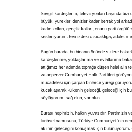
Sevgili kardeşlerim, televizyonları başında biz
büyük, yürekleri denizler kadar berrak yol arka
kadın kolları, gençlik kolları, onurlu parti örgütü
sesleniyorum. Evinizdeki o sıcaklığa, adalet me
Bugün burada, bu binanın önünde sizlere baka
kardeşlerime, yoldaşlarıma ve evlatlarıma baka
attığımız her adımda toprağa düşen helal alın 
vatanperver Cumhuriyet Halk Partilileri görüyo
mücadelesi için çarpan binlerce yüreği görüyoru
kucaklaşarak -ülkenin geleceği, geleceği için b
söylüyorum, sağ olun, var olun.
Burası hepimizin, halkın yuvasıdır. Partimizin v
tarihsel namusunu, Türkiye Cumhuriyeti’nin demo
aklının geleceğini konuşmak için bulunuyorum. 