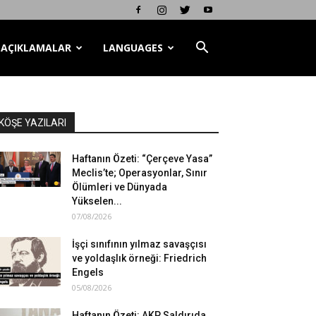
AÇIKLAMALAR
LANGUAGES
KÖŞE YAZILARI
Haftanın Özeti: “Çerçeve Yasa”
Meclis’te; Operasyonlar, Sınır
Ölümleri ve Dünyada
Yükselen...
07/08/2026
İşçi sınıfının yılmaz savaşçısı
ve yoldaşlık örneği: Friedrich
Engels
05/08/2026
Haftanın Özeti: AKP Saldırıda,