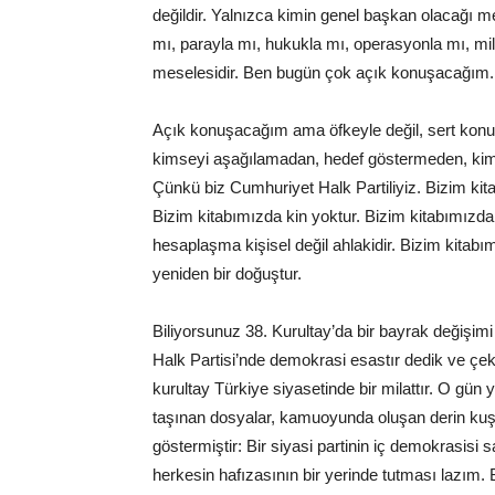
değildir. Yalnızca kimin genel başkan olacağı me
mı, parayla mı, hukukla mı, operasyonla mı, mill
meselesidir. Ben bugün çok açık konuşacağım.
Açık konuşacağım ama öfkeyle değil, sert kon
kimseyi aşağılamadan, hedef göstermeden, kim
Çünkü biz Cumhuriyet Halk Partiliyiz. Bizim kita
Bizim kitabımızda kin yoktur. Bizim kitabımızd
hesaplaşma kişisel değil ahlakidir. Bizim kitab
yeniden bir doğuştur.
Biliyorsunuz 38. Kurultay’da bir bayrak değişim
Halk Partisi’nde demokrasi esastır dedik ve çek
kurultay Türkiye siyasetinde bir milattır. O gün
taşınan dosyalar, kamuoyunda oluşan derin kuş
göstermiştir: Bir siyasi partinin iç demokrasisi
herkesin hafızasının bir yerinde tutması lazım. Bi