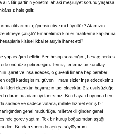
a alır. Bir partinin yönetimi ahlaki meşruiyet sorunu yaşarsa
mkânsız hale gelir.
rında itibarımız çiğnensin diye mi büyüttük? Atamızın
eze etmeye çalıştı? Emanetimizi kimler mahkeme kapılarına
saplarla kişisel ikbal telaşıyla ihanet etti?
e yapacağım bellidir. Ben hesap soracağım, hesap; herkes
ürede önünüze getireceğim. Temiz, tertemiz bir kurultay
anını işaret ve inşa edecek, o güvenli limana hep beraber
n değil kardeşlerim, güvenli limanı sizler inşa edeceksiniz
 lideri olacaktır, başımızın tacı olacaktır. Biz usulsüzlüğe
zda duran bu adamı iyi tanırsınız. Ben hayatı boyunca hem
 sadece ve sadece vatana, millete hizmet etmiş bir
nlığından genel müdürlüğe, milletvekilliğinden genel
mesinde görev yaptım. Tek bir kuruş boğazımdan aşağı
rmedim. Bundan sonra da açıkça söylüyorum