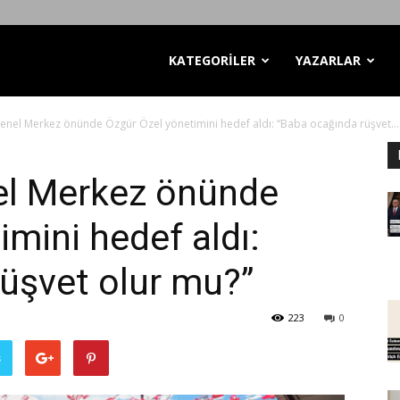
KATEGORİLER
YAZARLAR
Genel Merkez önünde Özgür Özel yönetimini hedef aldı: “Baba ocağında rüşvet...
nel Merkez önünde
mini hedef aldı:
üşvet olur mu?”
223
0
ş