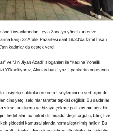
n öncü insanlarından Leyla Zana’ya yönelik ırkçı ve
arına karşı 22 Aralık Pazartesi saat 18.30’da İzmit İnsan
tan kadınlar da destek verdi.
ı” ve “Jin Jiyan Azadi” sloganları ile “Kadına Yönelik
zi Yükseltiyoruz, Alanlardayız” yazılı pankartın arkasında
insiyetçi saldırıları ve nefret söylemini en sert biçimde
cinsiyetçi saldırılar taraftar tepkisi değildir. Bu saldırılar
 silme, susturma ve hizaya çekme politikasının açık bir
ı hedef alan bu nefret dili tesadüf değil, örgütlü, bilinçli ve
erkek şiddetini kamusal alanda normalleştirilmiş halidir. Bu
taraftar tepkisi diyerek geçiştiren yöneticiler, bu şiddetin