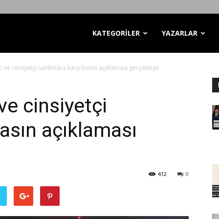
KATEGORİLER
YAZARLAR
ı ve cinsiyetçi saldırılara karşı basın açıklaması gerçekleşti
ve cinsiyetçi
 basın açıklaması
412
0
ş