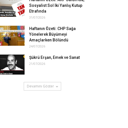
Sosyalist Sol İki Yanlış Kutup
Etrafında
31/07/2026
Haftanın Özeti: CHP Sağa
Yönelerek Büyümeyi
Amaçlarken Bölündü
24/07/2026
Şükrü Erşan, Emek ve Sanat
21/07/2026
Devamını Göster