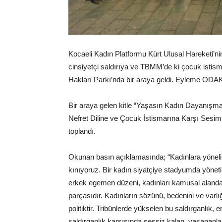
Kocaeli Kadın Platformu Kürt Ulusal Hareketi’ni
cinsiyetçi saldırıya ve TBMM’de ki çocuk istism
Hakları Parkı’nda bir araya geldi. Eyleme ODAK’
Bir araya gelen kitle “Yaşasın Kadın Dayanışmas
Nefret Diline ve Çocuk İstismarına Karşı Sesimi
toplandı.
Okunan basın açıklamasında; “Kadınlara yönelik c
kınıyoruz. Bir kadın siyatçiye stadyumda yönetilen 
erkek egemen düzeni, kadınları kamusal alandan
parçasıdır. Kadınların sözünü, bedenini ve varlığın
politiktir. Tribünlerde yükselen bu saldırganlık, 
saldırganlık karşısında sessiz kalan, yaşananları 