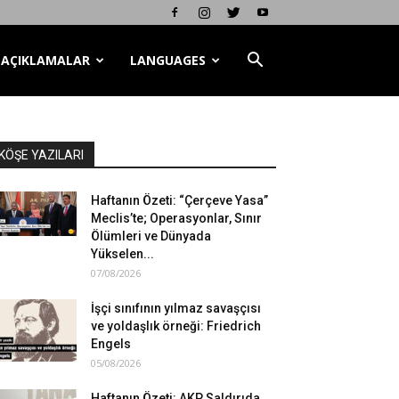
AÇIKLAMALAR
LANGUAGES
KÖŞE YAZILARI
Haftanın Özeti: “Çerçeve Yasa”
Meclis’te; Operasyonlar, Sınır
Ölümleri ve Dünyada
Yükselen...
07/08/2026
İşçi sınıfının yılmaz savaşçısı
ve yoldaşlık örneği: Friedrich
Engels
05/08/2026
Haftanın Özeti: AKP Saldırıda,