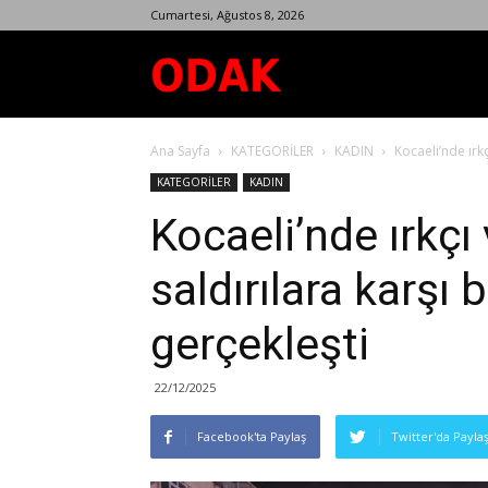
Cumartesi, Ağustos 8, 2026
Odak
Ana Sayfa
KATEGORİLER
KADIN
Kocaeli’nde ırkç
Dergisi
KATEGORİLER
KADIN
Kocaeli’nde ırkçı 
saldırılara karşı
gerçekleşti
22/12/2025
Facebook'ta Paylaş
Twitter'da Payla