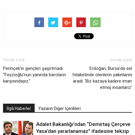
Önceki İçerik
Sonraki İçerik
Perinçek’in gençleri şaşırtmadı:
Erdoğan, Bursa’da sel
“Feyzioğlu’nun yanında baroların
felaketinde ölenlerin yakınlarını
karşısındayız.”
aradı: ‘Biz kazaya kadere iman
etmiş insanlarız’
İlgili Haberler
Yazarın Diğer İçerikleri
Adalet Bakanlığı’ndan “Demirtaş Çerçeve
Yasa’dan yararlanamaz” ifadesine tekzip