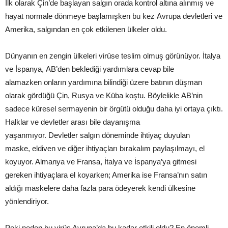
İlk olarak Çin’de başlayan salgın orada kontrol altına alınmış ve
hayat normale dönmeye başlamışken bu kez Avrupa devletleri ve
Amerika, salgından en çok etkilenen ülkeler oldu.
Dünyanın en zengin ülkeleri virüse teslim olmuş görünüyor. İtalya
ve İspanya, AB’den beklediği yardımlara cevap bile
alamazken onların yardımına bilindiği üzere batının düşman
olarak gördüğü Çin, Rusya ve Küba koştu. Böylelikle AB’nin
sadece küresel sermayenin bir örgütü olduğu daha iyi ortaya çıktı.
Halklar ve devletler arası bile dayanışma
yaşanmıyor. Devletler salgın döneminde ihtiyaç duyulan
maske, eldiven ve diğer ihtiyaçları bırakalım paylaşılmayı, el
koyuyor. Almanya ve Fransa, İtalya ve İspanya’ya gitmesi
gereken ihtiyaçlara el koyarken; Amerika ise Fransa’nın satın
aldığı maskelere daha fazla para ödeyerek kendi ülkesine
yönlendiriyor.
Peki neden bu virüs Avrupa’da bu kadar etkili oldu? En önemli