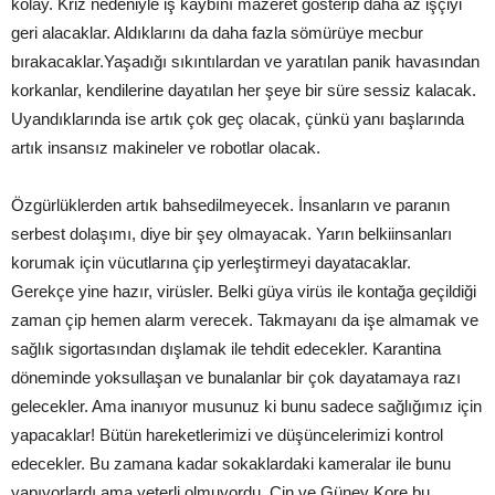
kolay. Kriz nedeniyle iş kaybını mazeret gösterip daha az işçiyi
geri alacaklar. Aldıklarını da daha fazla sömürüye mecbur
bırakacaklar.Yaşadığı sıkıntılardan ve yaratılan panik havasından
korkanlar, kendilerine dayatılan her şeye bir süre sessiz kalacak.
Uyandıklarında ise artık çok geç olacak, çünkü yanı başlarında
artık insansız makineler ve robotlar olacak.
Özgürlüklerden artık bahsedilmeyecek. İnsanların ve paranın
serbest dolaşımı, diye bir şey olmayacak. Yarın belkiinsanları
korumak için vücutlarına çip yerleştirmeyi dayatacaklar.
Gerekçe yine hazır, virüsler. Belki güya virüs ile kontağa geçildiği
zaman çip hemen alarm verecek. Takmayanı da işe almamak ve
sağlık sigortasından dışlamak ile tehdit edecekler. Karantina
döneminde yoksullaşan ve bunalanlar bir çok dayatamaya razı
gelecekler. Ama inanıyor musunuz ki bunu sadece sağlığımız için
yapacaklar! Bütün hareketlerimizi ve düşüncelerimizi kontrol
edecekler. Bu zamana kadar sokaklardaki kameralar ile bunu
yapıyorlardı ama yeterli olmuyordu. Çin ve Güney Kore bu