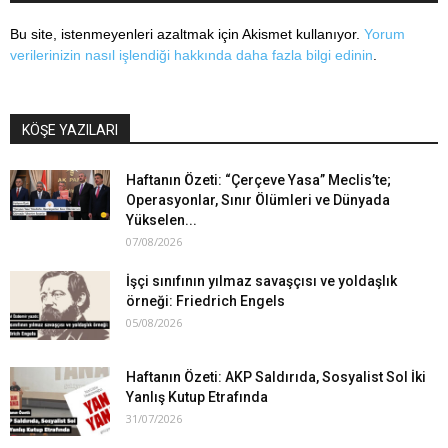
Bu site, istenmeyenleri azaltmak için Akismet kullanıyor.
Yorum
verilerinizin nasıl işlendiği hakkında daha fazla bilgi edinin
.
KÖŞE YAZILARI
Haftanın Özeti: “Çerçeve Yasa” Meclis’te;
Operasyonlar, Sınır Ölümleri ve Dünyada
Yükselen...
07/08/2026
İşçi sınıfının yılmaz savaşçısı ve yoldaşlık
örneği: Friedrich Engels
05/08/2026
Haftanın Özeti: AKP Saldırıda, Sosyalist Sol İki
Yanlış Kutup Etrafında
31/07/2026