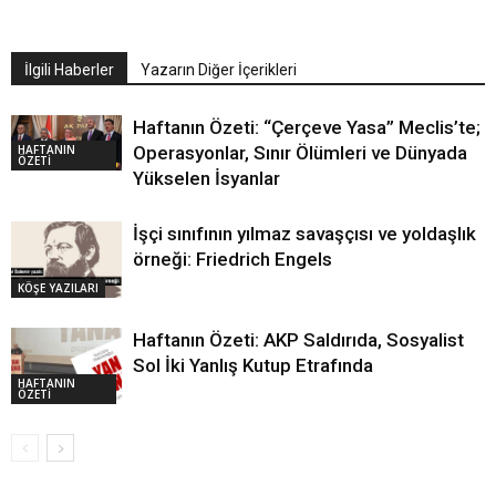
İlgili Haberler
Yazarın Diğer İçerikleri
Haftanın Özeti: “Çerçeve Yasa” Meclis’te;
HAFTANIN
Operasyonlar, Sınır Ölümleri ve Dünyada
ÖZETİ
Yükselen İsyanlar
İşçi sınıfının yılmaz savaşçısı ve yoldaşlık
örneği: Friedrich Engels
KÖŞE YAZILARI
Haftanın Özeti: AKP Saldırıda, Sosyalist
Sol İki Yanlış Kutup Etrafında
HAFTANIN
ÖZETİ