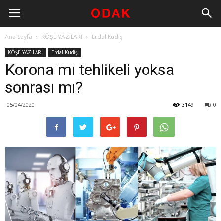
Ana Sayfa
KÖŞE YAZILARI
Erdal Kudiş
KÖŞE YAZILARI
Erdal Kudiş
Korona mı tehlikeli yoksa
sonrası mı?
05/04/2020
3149
0