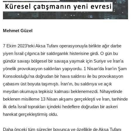
Mehmet Güzel
7 Ekim 2023’teki Aksa Tufanı operasyonuyla birlikte ağır darbe
yiyen İsrail çılgınca bir saldırganlık histerisine girdi. O gün bu
gündür savaşı bölgesel bir savaşa yaymak için Suriye ve İran’a
yönelik provokasyon saldırıları yapıyordu. 1 Nisan’da İran’ın Şam
Konsolosluğu’na doğrudan bir hava saldırısı ile bu provokasyon
çabasını üst boyuta taşımıştı. İran’ın, bu saldırıya ve açık
meydan okumaya tepkisiz kalması beklenemezdi. Nihayetinde
beklenen misilleme 13 Nisan akşamı gerçekleşti ve İran, tarihinde
ilk defa İsrail toprakları içindeki hedeflere doğrudan bir askeri
harekat gerçekleştirmiş oldu.
Daha önceki tüm süreçler boyunca ve özellikle de Aksa Tufanı