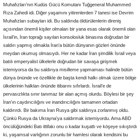
Muhafızları’nın Kudüs Gücü Komutanı Tuğgeneral Muhammed
Rıza Zahedi idi. Diğer yaşamını yitirenlerden 7 tanesi ise Devrim
Muhafızları subayları idi. Bu saldırıda öldürülenlerin direniş
açısından önemli kişiler olmaları bir yana esas olarak önemli olan
İsrail’in, İran toprağı sayılan konsolosluk binasına doğrudan bir
saldırı yapmış olmakla İran’a bütün dünyanın gözleri önünde
meydan okumuş olmasıydı. Her ne kadar İran şimdilik İsrail veya
batılı emperyalist ülkelerle doğrudan bir savaşa girişmek
istemiyorsa da bu saldırıya misilleme yapmaması halinde bütün
dünya önünde ve özellikle de başta kendi halkı olmak üzere bölge
ülkelerinin halkları önünde itibarını sıfırlardı. İsrail’e de
pervasızlıkta sınır tanımaz bir alan açmış olurdu. Böylesi bir şey
İran’ın caydırıcılığını ve inandırıcılığını tamamen ortadan
kaldırırdı. Bir bakıma İran Rusya gibi saldırıya zorlanmış oldu.
Çünkü Rusya da Ukrayna’ya saldırmak istemiyordu. Ama ABD
öncülüğündeki Batı ittifakı onu o kadar kuşattı ve köşeye sıkıştırdı
ki, yaşamsal varlığının zorunlu bir hamlesi olarak kendisini bu