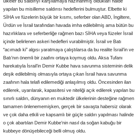
ülkeler bu saldırıyı karşılamaya hazırlanmış oldukları halde
yapılan bu misilleme saldırısı hedeflerini bulmuştur. Elbette ki
SİHA ve füzelerin büyük bir kısmı, seferber olan ABD, İngiltere,
Ürdün ve İsrail tarafından havada imha edilebilmiş ama bütün bu
hazırlıklara ve seferberliğe rağmen bazı SİHA veya füzeler İsrail
içinde belirlenen askeri hedefleri vurabilmiştir. İsrail ve Batı
“acımadı ki” algısı yaratmaya çalıştılarsa da bu realite İsrail’in ve
Batı’nın önemli bir zaafını ortaya koymuş oldu. Aksa Tufanı
harekatıyla İsrail’in Demir Kubbe hava savunma sisteminin delik
deşik edilebilmiş olmasıyla ortaya çıkan İsrail hava savunma
zaafının hala telafi edilemediği anlaşılmış oldu. Öncesinden ilan
edilerek, uyarılarak, kapasitesi ve niteliği açık edilerek yapılan bu
sınırlı saldırı, dünyanın en muktedir ülkelerinin desteğine rağmen
tamamen önlenememişken, gerçek bir savaşta habersiz olarak
ve çok daha etkili ve kapsamlı bir güçle saldırı yapılması halinde
o çok abartılan Demir Kubbe’nin nasıl da soğan kabuğu bir
kubbeye dönüşebileceği belli olmuş oldu.