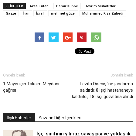
ETIKETLER
Aksa Tufanı
Demir Kubbe
Devrim Muhafızları
Gazze
İran
İsrail
mehmet güzel
Muhammed Rıza Zahedi
Önceki İçerik
Sonraki İçerik
1 Mayıs için Taksim Meydanı
Lezita Direnişi’ne jandarma
çağrısı
saldırdı: 8 işçi hastahaneye
kaldırıldı, 18 işçi gözaltına alındı
İlgili Haberler
Yazarın Diğer İçerikleri
İşçi sınıfının yılmaz savaşçısı ve yoldaşlık