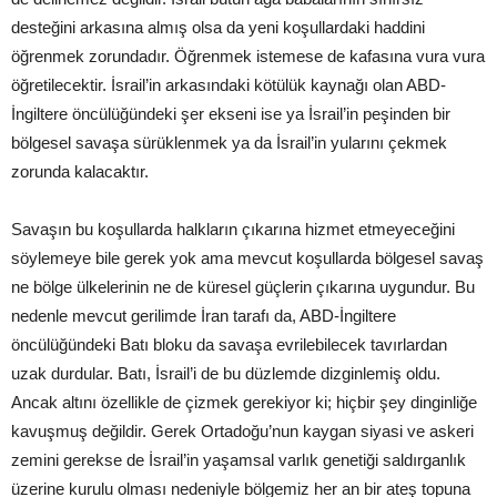
desteğini arkasına almış olsa da yeni koşullardaki haddini
öğrenmek zorundadır. Öğrenmek istemese de kafasına vura vura
öğretilecektir. İsrail’in arkasındaki kötülük kaynağı olan ABD-
İngiltere öncülüğündeki şer ekseni ise ya İsrail’in peşinden bir
bölgesel savaşa sürüklenmek ya da İsrail’in yularını çekmek
zorunda kalacaktır.
Savaşın bu koşullarda halkların çıkarına hizmet etmeyeceğini
söylemeye bile gerek yok ama mevcut koşullarda bölgesel savaş
ne bölge ülkelerinin ne de küresel güçlerin çıkarına uygundur. Bu
nedenle mevcut gerilimde İran tarafı da, ABD-İngiltere
öncülüğündeki Batı bloku da savaşa evrilebilecek tavırlardan
uzak durdular. Batı, İsrail’i de bu düzlemde dizginlemiş oldu.
Ancak altını özellikle de çizmek gerekiyor ki; hiçbir şey dinginliğe
kavuşmuş değildir. Gerek Ortadoğu’nun kaygan siyasi ve askeri
zemini gerekse de İsrail’in yaşamsal varlık genetiği saldırganlık
üzerine kurulu olması nedeniyle bölgemiz her an bir ateş topuna