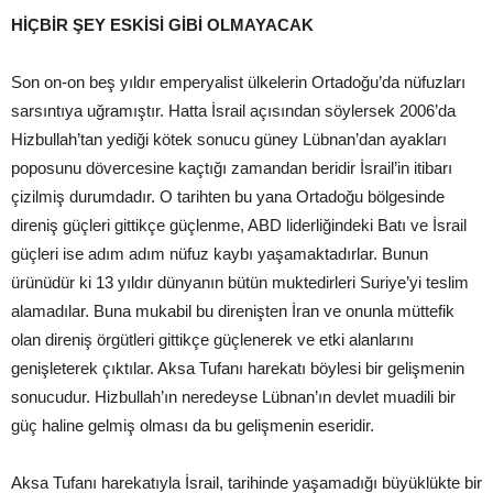
HİÇBİR ŞEY ESKİSİ GİBİ OLMAYACAK
Son on-on beş yıldır emperyalist ülkelerin Ortadoğu’da nüfuzları
sarsıntıya uğramıştır. Hatta İsrail açısından söylersek 2006’da
Hizbullah’tan yediği kötek sonucu güney Lübnan’dan ayakları
poposunu dövercesine kaçtığı zamandan beridir İsrail’in itibarı
çizilmiş durumdadır. O tarihten bu yana Ortadoğu bölgesinde
direniş güçleri gittikçe güçlenme, ABD liderliğindeki Batı ve İsrail
güçleri ise adım adım nüfuz kaybı yaşamaktadırlar. Bunun
ürünüdür ki 13 yıldır dünyanın bütün muktedirleri Suriye’yi teslim
alamadılar. Buna mukabil bu direnişten İran ve onunla müttefik
olan direniş örgütleri gittikçe güçlenerek ve etki alanlarını
genişleterek çıktılar. Aksa Tufanı harekatı böylesi bir gelişmenin
sonucudur. Hizbullah’ın neredeyse Lübnan’ın devlet muadili bir
güç haline gelmiş olması da bu gelişmenin eseridir.
Aksa Tufanı harekatıyla İsrail, tarihinde yaşamadığı büyüklükte bir