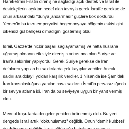
Hareketi’nin Filistin direnişine sağladığı açık destek ve İsrail ile
destekçilerini açıktan hedef alan tavrıyla gerek İsrail’e gerekse de
onun arkasındaki “dünya jandarması” güçlere kök söktürdü.
Yemen’in bu tavrı emperyalist hegemonyaya bölgenin eskisi gibi
dikensiz gül bahçesi olmadığını göstermiş oldu.
İsrail, Gazze’de hiçbir başarı sağlayamamış ve hatta hüsrana
uğramış olmanın etkisiyle direnişin arkasında olan Suriye ve
İran’a saldırılar yapıyordu. Gerek Suriye gerekse de İran
defalarca yapılan bu saldırılarda çok kayıplar verdiler. Ancak
saldırılara dolaylı yoldan karşılık verdiler. 1 Nisan’da ise Şam’daki
İran konsolosluğuna yapılan hava saldırısı İsrail’in pervasızlığında
bir seviye atlama idi. İran da bu seviyeye uygun bir yanıt vermiş
oldu.
Mevcut koşullarda dengeler yeniden belirlenmiş oldu. Bu yeni
dengede İsrail artık “dokunulamaz” değildir. Onun “demir kubbesi”
de delinemez değildir. İsrail bütün ağa babalarının sınırsız