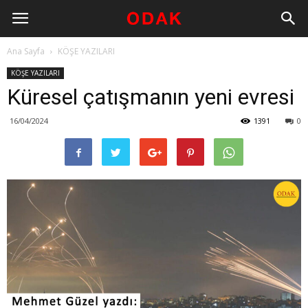
Ana Sayfa
KÖŞE YAZILARI
KÖŞE YAZILARI
Küresel çatışmanın yeni evresi
16/04/2024
1391
0