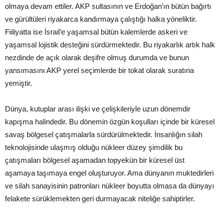
olmaya devam ettiler. AKP sultasının ve Erdoğan’ın bütün bağırtı
ve gürültüleri riyakarca kandırmaya çalıştığı halka yöneliktir.
Fiiliyatta ise İsrail’e yaşamsal bütün kalemlerde askeri ve
yaşamsal lojistik desteğini sürdürmektedir. Bu riyakarlık artık halk
nezdinde de açık olarak deşifre olmuş durumda ve bunun
yansımasını AKP yerel seçimlerde bir tokat olarak suratına
yemiştir.
Dünya, kutuplar arası ilişki ve çelişkileriyle uzun dönemdir
kapışma halindedir. Bu dönemin özgün koşulları içinde bir küresel
savaş bölgesel çatışmalarla sürdürülmektedir. İnsanlığın silah
teknolojisinde ulaşmış olduğu nükleer düzey şimdilik bu
çatışmaları bölgesel aşamadan topyekün bir küresel üst
aşamaya taşımaya engel oluşturuyor. Ama dünyanın muktedirleri
ve silah sanayisinin patronları nükleer boyutta olmasa da dünyayı
felakete sürüklemekten geri durmayacak niteliğe sahiptirler.