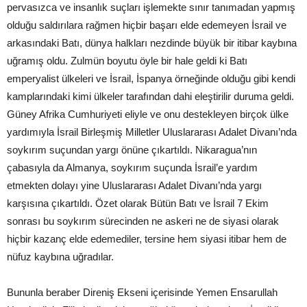
pervasızca ve insanlık suçları işlemekte sınır tanımadan yapmış
olduğu saldırılara rağmen hiçbir başarı elde edemeyen İsrail ve
arkasındaki Batı, dünya halkları nezdinde büyük bir itibar kaybına
uğramış oldu. Zulmün boyutu öyle bir hale geldi ki Batı
emperyalist ülkeleri ve İsrail, İspanya örneğinde olduğu gibi kendi
kamplarındaki kimi ülkeler tarafından dahi eleştirilir duruma geldi.
Güney Afrika Cumhuriyeti eliyle ve onu destekleyen birçok ülke
yardımıyla İsrail Birleşmiş Milletler Uluslararası Adalet Divanı’nda
soykırım suçundan yargı önüne çıkartıldı. Nikaragua’nın
çabasıyla da Almanya, soykırım suçunda İsrail’e yardım
etmekten dolayı yine Uluslararası Adalet Divanı’nda yargı
karşısına çıkartıldı. Özet olarak Bütün Batı ve İsrail 7 Ekim
sonrası bu soykırım sürecinden ne askeri ne de siyasi olarak
hiçbir kazanç elde edemediler, tersine hem siyasi itibar hem de
nüfuz kaybına uğradılar.
Bununla beraber Direniş Ekseni içerisinde Yemen Ensarullah