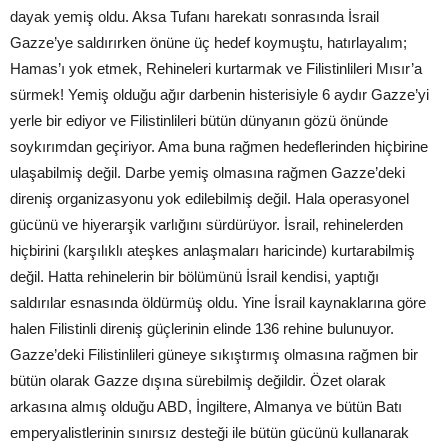
dayak yemiş oldu. Aksa Tufanı harekatı sonrasında İsrail
Gazze’ye saldırırken önüne üç hedef koymuştu, hatırlayalım;
Hamas’ı yok etmek, Rehineleri kurtarmak ve Filistinlileri Mısır’a
sürmek! Yemiş olduğu ağır darbenin histerisiyle 6 aydır Gazze’yi
yerle bir ediyor ve Filistinlileri bütün dünyanın gözü önünde
soykırımdan geçiriyor. Ama buna rağmen hedeflerinden hiçbirine
ulaşabilmiş değil. Darbe yemiş olmasına rağmen Gazze’deki
direniş organizasyonu yok edilebilmiş değil. Hala operasyonel
gücünü ve hiyerarşik varlığını sürdürüyor. İsrail, rehinelerden
hiçbirini (karşılıklı ateşkes anlaşmaları haricinde) kurtarabilmiş
değil. Hatta rehinelerin bir bölümünü İsrail kendisi, yaptığı
saldırılar esnasında öldürmüş oldu. Yine İsrail kaynaklarına göre
halen Filistinli direniş güçlerinin elinde 136 rehine bulunuyor.
Gazze’deki Filistinlileri güneye sıkıştırmış olmasına rağmen bir
bütün olarak Gazze dışına sürebilmiş değildir. Özet olarak
arkasına almış olduğu ABD, İngiltere, Almanya ve bütün Batı
emperyalistlerinin sınırsız desteği ile bütün gücünü kullanarak