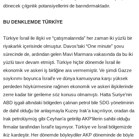
dönecek çılgınlık potansiyellerini de barındırmaktadır.
BU DENKLEMDE TÜRKİYE
Türkiye İsrail ile ilişki ve “çatışmalarında” her zaman iki yüzlü bir
riyakarlık içerisinde olmuştur. Davos’taki “One minute” şovu
sürecinde de, ardından gelen Mavi Marmara vakasında da bu iki
yüzlü tavır devam etmişti. Türkiye hiçbir dönemde İsrail ile
ekonomik ve askeri iş birliğine ara vermemiştir. Ve şimdi Gazze
soykırımı boyunca İsrail’e ve dünya kamuoyuna karşı yüksek
perdeden höykürmesine rağmen ekonomik ve askeri ilişkilerinde
zerre kadar bir gerileme söz konusu olmamıştı. Hatta Suriye’nin
ABD işgali altındaki bölgeden çalınan petrol bile SDG yönetiminin
de dahil olduğu bir anlaşmayla Kuzey Irak’a kaçırılıyor, oradan da
Irak petrolüymüş gibi Ceyhan’a getirilip AKP’lilerin sahibi olduğu
firmalar tarafından İsrail’e taşınıyor. Türkiye ve İsrail bölgemizde
ikiz kardeştir. Her dönemde böyleydiler AKP döneminde de böyle