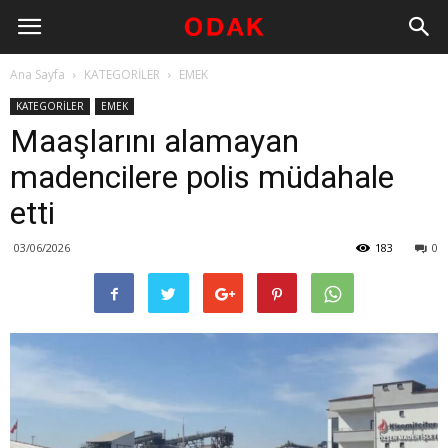
Ana Sayfa
KATEGORİLER
EMEK
KATEGORİLER
EMEK
Maaşlarını alamayan
madencilere polis müdahale
etti
03/06/2026
183
0