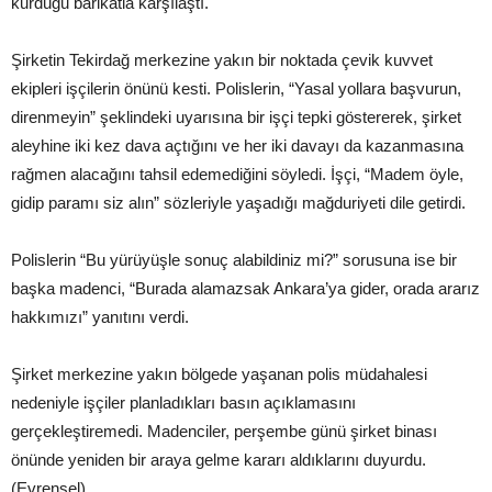
kurduğu barikatla karşılaştı.
Şirketin Tekirdağ merkezine yakın bir noktada çevik kuvvet
ekipleri işçilerin önünü kesti. Polislerin, “Yasal yollara başvurun,
direnmeyin” şeklindeki uyarısına bir işçi tepki göstererek, şirket
aleyhine iki kez dava açtığını ve her iki davayı da kazanmasına
rağmen alacağını tahsil edemediğini söyledi. İşçi, “Madem öyle,
gidip paramı siz alın” sözleriyle yaşadığı mağduriyeti dile getirdi.
Polislerin “Bu yürüyüşle sonuç alabildiniz mi?” sorusuna ise bir
başka madenci, “Burada alamazsak Ankara’ya gider, orada ararız
hakkımızı” yanıtını verdi.
Şirket merkezine yakın bölgede yaşanan polis müdahalesi
nedeniyle işçiler planladıkları basın açıklamasını
gerçekleştiremedi. Madenciler, perşembe günü şirket binası
önünde yeniden bir araya gelme kararı aldıklarını duyurdu.
(Evrensel)