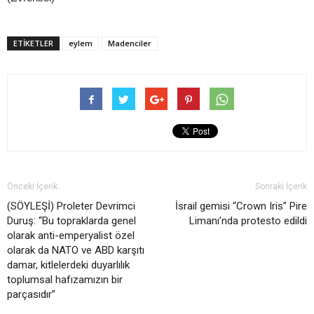
ETIKETLER
eylem
Madenciler
Önceki İçerik
Sonraki İçerik
(SÖYLEŞİ) Proleter Devrimci
İsrail gemisi “Crown Iris” Pire
Duruş: “Bu topraklarda genel
Limanı’nda protesto edildi
olarak anti-emperyalist özel
olarak da NATO ve ABD karşıtı
damar, kitlelerdeki duyarlılık
toplumsal hafızamızın bir
parçasıdır”