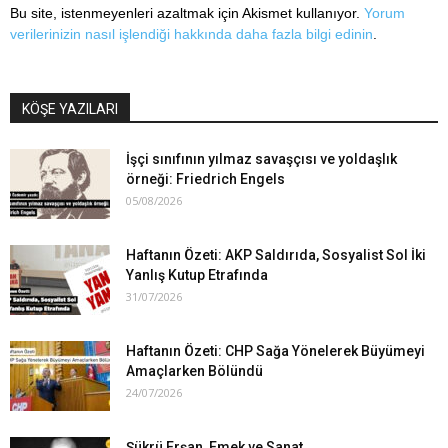
Bu site, istenmeyenleri azaltmak için Akismet kullanıyor.
Yorum
verilerinizin nasıl işlendiği hakkında daha fazla bilgi edinin
.
KÖŞE YAZILARI
İşçi sınıfının yılmaz savaşçısı ve yoldaşlık
örneği: Friedrich Engels
05/08/2026
Haftanın Özeti: AKP Saldırıda, Sosyalist Sol İki
Yanlış Kutup Etrafında
31/07/2026
Haftanın Özeti: CHP Sağa Yönelerek Büyümeyi
Amaçlarken Bölündü
24/07/2026
Şükrü Erşan, Emek ve Sanat