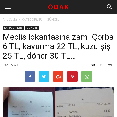
Ana Sayfa
KATEGORİLER
GÜNCEL
KATEGORİLER
GÜNCEL
Meclis lokantasına zam! Çorba
6 TL, kavurma 22 TL, kuzu şiş
25 TL, döner 30 TL…
26/01/2023
1181
0