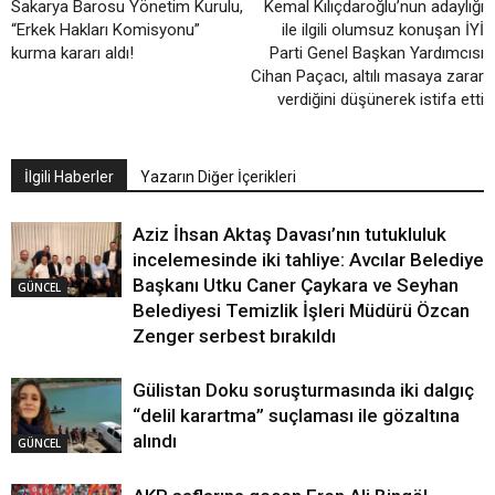
Sakarya Barosu Yönetim Kurulu,
Kemal Kılıçdaroğlu’nun adaylığı
“Erkek Hakları Komisyonu”
ile ilgili olumsuz konuşan İYİ
kurma kararı aldı!
Parti Genel Başkan Yardımcısı
Cihan Paçacı, altılı masaya zarar
verdiğini düşünerek istifa etti
İlgili Haberler
Yazarın Diğer İçerikleri
Aziz İhsan Aktaş Davası’nın tutukluluk
incelemesinde iki tahliye: Avcılar Belediye
Başkanı Utku Caner Çaykara ve Seyhan
GÜNCEL
Belediyesi Temizlik İşleri Müdürü Özcan
Zenger serbest bırakıldı
Gülistan Doku soruşturmasında iki dalgıç
“delil karartma” suçlaması ile gözaltına
alındı
GÜNCEL