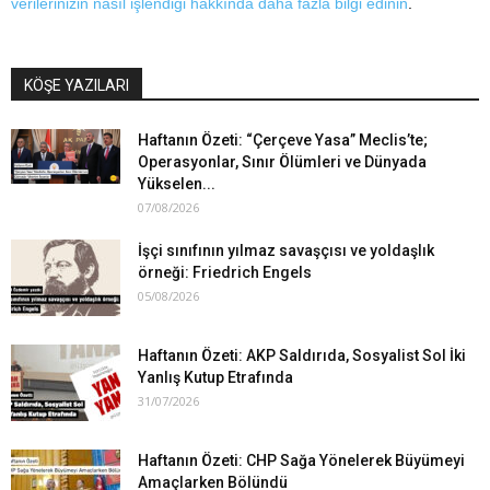
verilerinizin nasıl işlendiği hakkında daha fazla bilgi edinin
.
KÖŞE YAZILARI
Haftanın Özeti: “Çerçeve Yasa” Meclis’te;
Operasyonlar, Sınır Ölümleri ve Dünyada
Yükselen...
07/08/2026
İşçi sınıfının yılmaz savaşçısı ve yoldaşlık
örneği: Friedrich Engels
05/08/2026
Haftanın Özeti: AKP Saldırıda, Sosyalist Sol İki
Yanlış Kutup Etrafında
31/07/2026
Haftanın Özeti: CHP Sağa Yönelerek Büyümeyi
Amaçlarken Bölündü