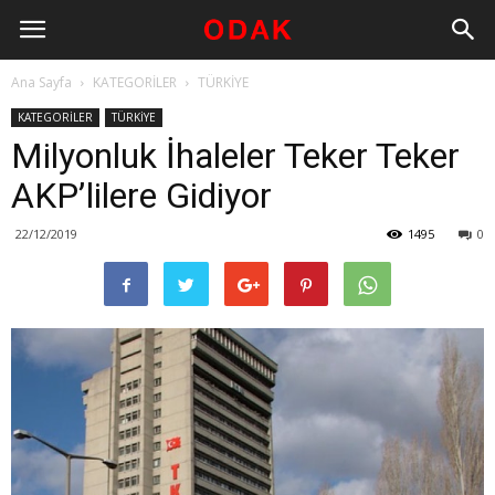
Ana Sayfa
KATEGORİLER
TÜRKİYE
KATEGORİLER
TÜRKİYE
Milyonluk İhaleler Teker Teker
AKP’lilere Gidiyor
22/12/2019
1495
0