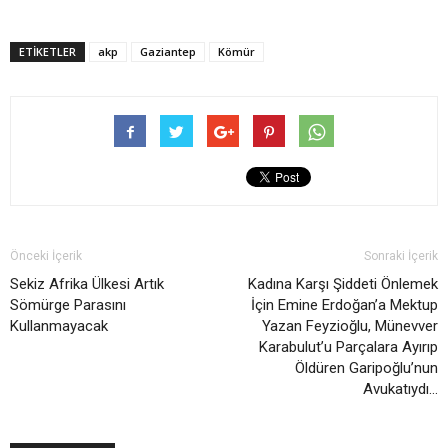
ETIKETLER
akp
Gaziantep
Kömür
Önceki İçerik
Sonraki İçerik
Sekiz Afrika Ülkesi Artık
Kadına Karşı Şiddeti Önlemek
Sömürge Parasını
İçin Emine Erdoğan’a Mektup
Kullanmayacak
Yazan Feyzioğlu, Münevver
Karabulut’u Parçalara Ayırıp
Öldüren Garipoğlu’nun
Avukatıydı…