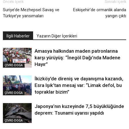
Önceki İçerik
Sonraki İçerik
Suriye’de Mezhepsel Savaş ve
Eskişehir’de ormanlık alanda
Türkiye’ye yansımaları
yangın çıktı
İlgili Haberler
Yazarın Diğer İçerikleri
Amasya halkından maden patronlarına
karşı yürüyüş: “İnegöl Dağı’nda Madene
Hayır”
ÇEVRE-DOĞA
İkizköy’de direniş ve dayanışma kazandı,
Esra Işık’tan mesaj var: “Limak defol, bu
topraklar bizim”
ÇEVRE-DOĞA
Japonya’nın kuzeyinde 7,5 büyüklüğünde
deprem: Tsunami uyarısı yapıldı
ÇEVRE-DOĞA