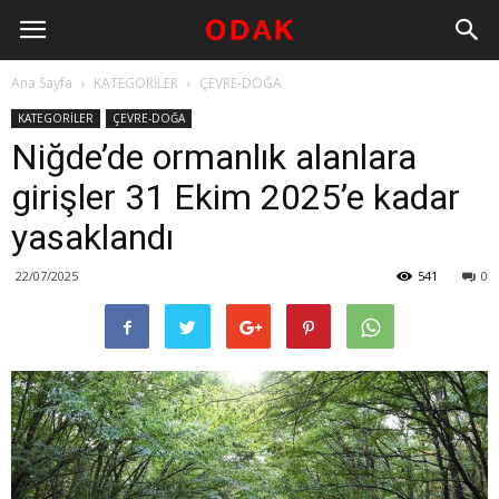
Ana Sayfa
KATEGORİLER
ÇEVRE-DOĞA
KATEGORİLER
ÇEVRE-DOĞA
Niğde’de ormanlık alanlara
girişler 31 Ekim 2025’e kadar
yasaklandı
22/07/2025
541
0