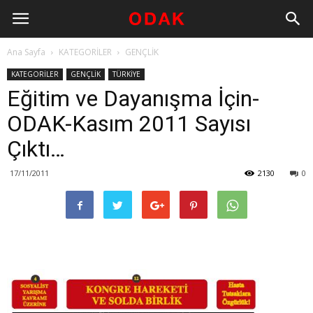
Ana Sayfa
KATEGORİLER
GENÇLİK
KATEGORİLER
GENÇLİK
TÜRKİYE
Eğitim ve Dayanışma İçin-
ODAK-Kasım 2011 Sayısı
Çıktı…
17/11/2011
2130
0