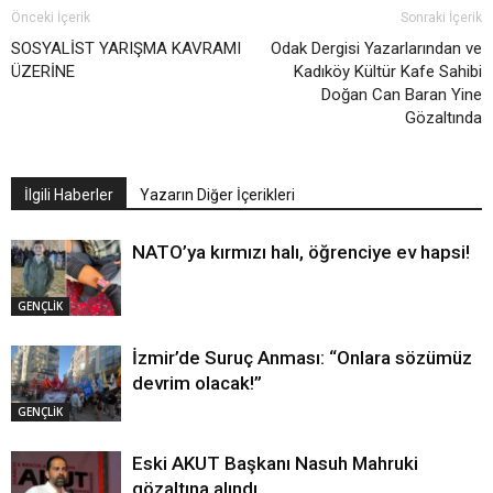
Önceki İçerik
Sonraki İçerik
SOSYALİST YARIŞMA KAVRAMI
Odak Dergisi Yazarlarından ve
ÜZERİNE
Kadıköy Kültür Kafe Sahibi
Doğan Can Baran Yine
Gözaltında
İlgili Haberler
Yazarın Diğer İçerikleri
NATO’ya kırmızı halı, öğrenciye ev hapsi!
GENÇLİK
İzmir’de Suruç Anması: “Onlara sözümüz
devrim olacak!”
GENÇLİK
Eski AKUT Başkanı Nasuh Mahruki
gözaltına alındı