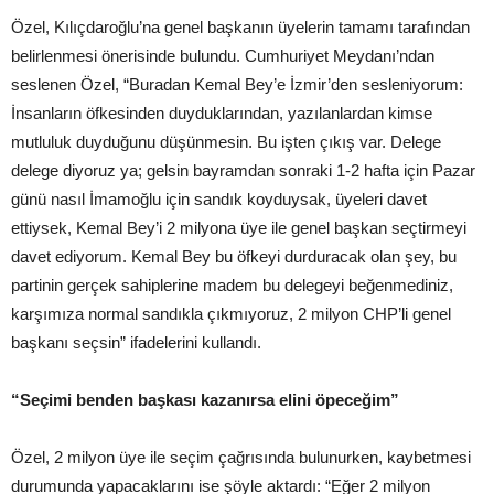
Özel, Kılıçdaroğlu’na genel başkanın üyelerin tamamı tarafından
belirlenmesi önerisinde bulundu. Cumhuriyet Meydanı’ndan
seslenen Özel, “Buradan Kemal Bey’e İzmir’den sesleniyorum:
İnsanların öfkesinden duyduklarından, yazılanlardan kimse
mutluluk duyduğunu düşünmesin. Bu işten çıkış var. Delege
delege diyoruz ya; gelsin bayramdan sonraki 1-2 hafta için Pazar
günü nasıl İmamoğlu için sandık koyduysak, üyeleri davet
ettiysek, Kemal Bey’i 2 milyona üye ile genel başkan seçtirmeyi
davet ediyorum. Kemal Bey bu öfkeyi durduracak olan şey, bu
partinin gerçek sahiplerine madem bu delegeyi beğenmediniz,
karşımıza normal sandıkla çıkmıyoruz, 2 milyon CHP’li genel
başkanı seçsin” ifadelerini kullandı.
“Seçimi benden başkası kazanırsa elini öpeceğim”
Özel, 2 milyon üye ile seçim çağrısında bulunurken, kaybetmesi
durumunda yapacaklarını ise şöyle aktardı: “Eğer 2 milyon