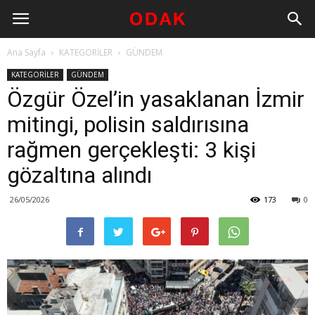
Ana Sayfa
KATEGORİLER
GÜNDEM
KATEGORİLER
GÜNDEM
Özgür Özel’in yasaklanan İzmir
mitingi, polisin saldırısına
rağmen gerçekleşti: 3 kişi
gözaltına alındı
26/05/2026
173
0