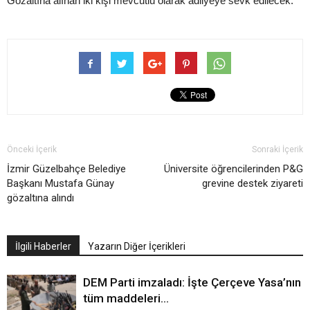
Gözaltına alınan iki kişi mevcutlu olarak adliyeye sevk edilecek.”
Önceki İçerik
Sonraki İçerik
İzmir Güzelbahçe Belediye
Üniversite öğrencilerinden P&G
Başkanı Mustafa Günay
grevine destek ziyareti
gözaltına alındı
İlgili Haberler
Yazarın Diğer İçerikleri
DEM Parti imzaladı: İşte Çerçeve Yasa’nın
tüm maddeleri…