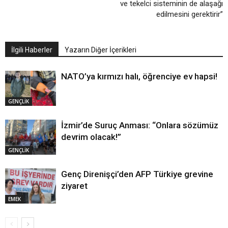
ve tekelci sisteminin de alaşağı
edilmesini gerektirir”
İlgili Haberler
Yazarın Diğer İçerikleri
NATO’ya kırmızı halı, öğrenciye ev hapsi!
GENÇLİK
İzmir’de Suruç Anması: “Onlara sözümüz
devrim olacak!”
GENÇLİK
Genç Direnişçi’den AFP Türkiye grevine
ziyaret
EMEK