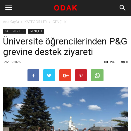
Ana Sayfa
KATEGORİLER
GENÇLİK
KATEGORİLER
GENÇLİK
Üniversite öğrencilerinden P&G
grevine destek ziyareti
26/05/2026
196
0