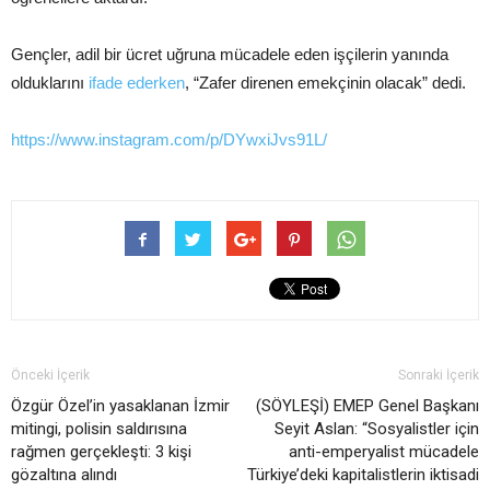
Gençler, adil bir ücret uğruna mücadele eden işçilerin yanında
olduklarını
ifade ederken
, “Zafer direnen emekçinin olacak” dedi.
https://www.instagram.com/p/DYwxiJvs91L/
Önceki İçerik
Sonraki İçerik
Özgür Özel’in yasaklanan İzmir
(SÖYLEŞİ) EMEP Genel Başkanı
mitingi, polisin saldırısına
Seyit Aslan: “Sosyalistler için
rağmen gerçekleşti: 3 kişi
anti-emperyalist mücadele
gözaltına alındı
Türkiye’deki kapitalistlerin iktisadi