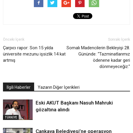
Önceki İçerik
Sonraki İçerik
Çarpıcı rapor: Son 15 yılda
Somalı Madencilerin Bekleyişi 28.
üniversite mezunu işsizlik 14 kat
Gününde: “Tazminatlarımız
artmış
ödenene kadar geri
dönmeyeceğiz.”
İlgili Haberler
Yazarın Diğer İçerikleri
Eski AKUT Başkanı Nasuh Mahruki
gözaltına alındı
TÜRKİYE
Çankaya Belediyesi’ne operasyon