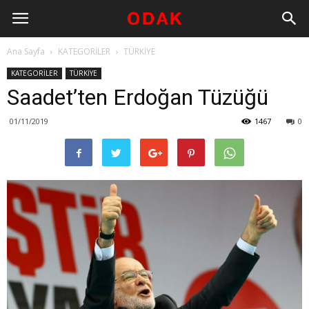
Ana Sayfa
KATEGORİLER
TÜRKİYE
KATEGORİLER
TÜRKİYE
Saadet’ten Erdoğan Tüzüğü
01/11/2019
1467
0