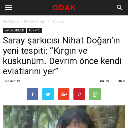
Ana Sayfa
KATEGORİLER
TÜRKİYE
KATEGORİLER
TÜRKİYE
Saray şarkıcısı Nihat Doğan’ın
yeni tespiti: “Kırgın ve
küskünüm. Devrim önce kendi
evlatlarını yer”
24/04/2019
2035
0