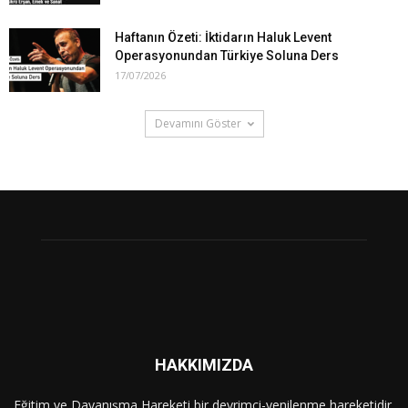
Haftanın Özeti: İktidarın Haluk Levent
Operasyonundan Türkiye Soluna Ders
17/07/2026
Devamını Göster
HAKKIMIZDA
Eğitim ve Dayanışma Hareketi bir devrimci-yenilenme hareketidir.