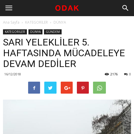
Ana Sayfa
KATEGORİLER
DÜNYA
KATEGORİLER
DÜNYA
GÜNDEM
SARI YELEKLİLER 5.
HAFTASINDA MÜCADELEYE
DEVAM DEDİLER
16/12/2018
2176
0