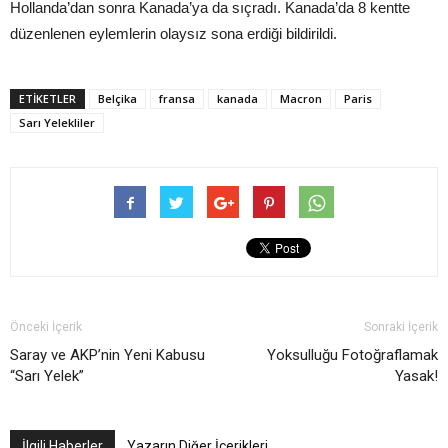
Hollanda’dan sonra Kanada’ya da sıçradı. Kanada’da 8 kentte
düzenlenen eylemlerin olaysız sona erdiği bildirildi.
ETIKETLER
Belçika
fransa
kanada
Macron
Paris
Sarı Yelekliler
Önceki İçerik
Sonraki İçerik
Saray ve AKP’nin Yeni Kabusu
Yoksulluğu Fotoğraflamak
“Sarı Yelek”
Yasak!
İlgili Haberler
Yazarın Diğer İçerikleri