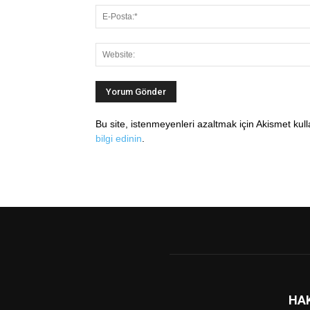
Bu site, istenmeyenleri azaltmak için Akismet kul
bilgi edinin
.
HA