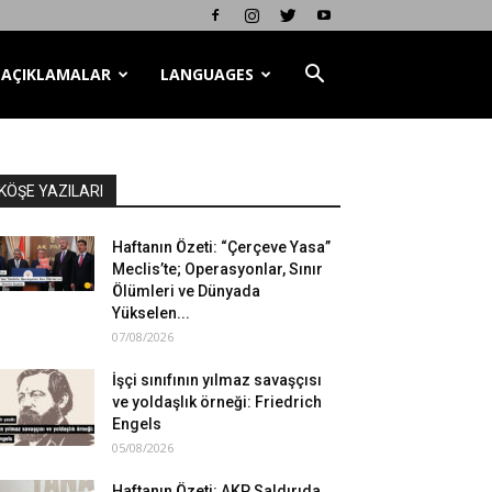
AÇIKLAMALAR
LANGUAGES
KÖŞE YAZILARI
Haftanın Özeti: “Çerçeve Yasa”
Meclis’te; Operasyonlar, Sınır
Ölümleri ve Dünyada
Yükselen...
07/08/2026
İşçi sınıfının yılmaz savaşçısı
ve yoldaşlık örneği: Friedrich
Engels
05/08/2026
Haftanın Özeti: AKP Saldırıda,