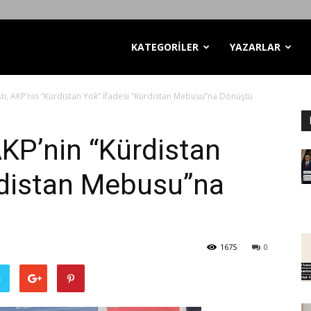
KATEGORİLER
YAZARLAR
tı, AKP’nin “Kürdistan Yok” İfadesi “Kürdistan Mebusu”na Dönüştü
AKP’nin “Kürdistan
rdistan Mebusu”na
1675
0
ş