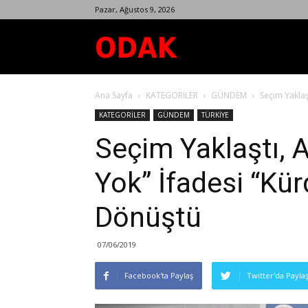
Pazar, Ağustos 9, 2026
Odak
Ana Sayfa
KATEGORİLER
GÜNDEM
Seçim Yaklaş
Dergisi
KATEGORİLER
GÜNDEM
TÜRKİYE
Seçim Yaklaştı, 
Yok” İfadesi “Kü
Dönüştü
07/06/2019
Facebook'ta Paylaş
Twitter'da Payla