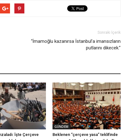
Sonraki İçerik
“İmamoğlu kazanırsa İstanbul’a imansızların
putlarını dikecek.”
GÜNDEM
mzaladı: İşte Çerçeve
Beklenen “çerçeve yasa” teklifinde