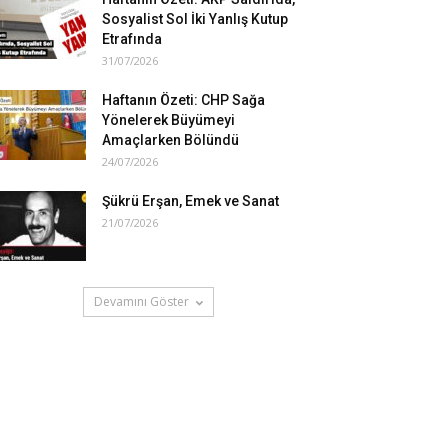
Sosyalist Sol İki Yanlış Kutup
Etrafında
31/07/2026
Haftanın Özeti: CHP Sağa
Yönelerek Büyümeyi
Amaçlarken Bölündü
24/07/2026
Şükrü Erşan, Emek ve Sanat
21/07/2026
Devamını Göster