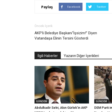
Paylaş
Facebook
Twitter
Önceki İçerik
AKP’li Belediye Başkanı“İşsizim!” Diyen
Vatandaşa Elinin Tersini Gösterdi
İlgili Haberler
Yazarın Diğer İçerikleri
GÜNDEM
GÜNDEM
Abdulkadir Selvi, Akın Gürlek’in AKP
DEM Parti i