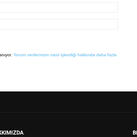
lanıyor.
Yorum verilerinizin nasıl işlendiği hakkında daha fazla
KKIMIZDA
B