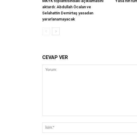
MKYK toplantısındaki açıklamasını
Yasa’nın tü
aktardı: Abdullah Öcalan ve
Selahattin Demirtaş yasadan
yararlanamayacak
CEVAP VER