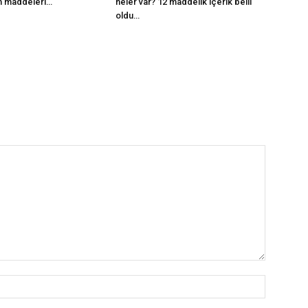
m maddeleri…
neler var? 12 maddelik içerik belli
oldu…