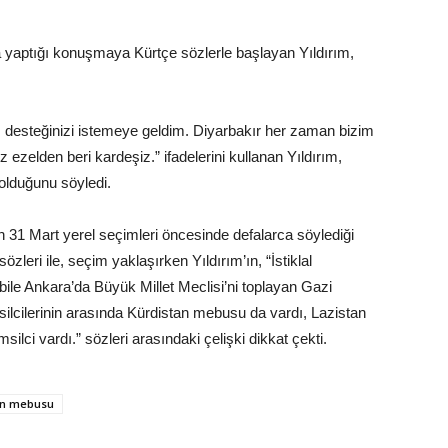
a yaptığı konuşmaya Kürtçe sözlerle başlayan Yıldırım,
 desteğinizi istemeye geldim. Diyarbakır her zaman bizim
zelden beri kardeşiz.” ifadelerini kullanan Yıldırım,
olduğunu söyledi.
31 Mart yerel seçimleri öncesinde defalarca söylediği
zleri ile, seçim yaklaşırken Yıldırım’ın, “İstiklal
bile Ankara’da Büyük Millet Meclisi’ni toplayan Gazi
silcilerinin arasında Kürdistan mebusu da vardı, Lazistan
ilci vardı.” sözleri arasındaki çelişki dikkat çekti.
an mebusu