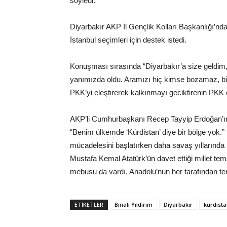
söyledi.
Diyarbakır AKP İl Gençlik Kolları Başkanlığı’nd
İstanbul seçimleri için destek istedi.
Konuşması sırasında “Diyarbakır’a size geldim,
yanımızda oldu. Aramızı hiç kimse bozamaz, biz e
PKK’yi eleştirerek kalkınmayı geciktirenin PKK 
AKP’li Cumhurbaşkanı Recep Tayyip Erdoğan’ın 
“Benim ülkemde ‘Kürdistan’ diye bir bölge yok.” sö
mücadelesini başlatırken daha savaş yıllarında 
Mustafa Kemal Atatürk’ün davet ettiği millet tem
mebusu da vardı, Anadolu’nun her tarafından tems
ETIKETLER
Binali Yıldırım
Diyarbakır
kürdist