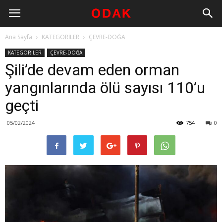
Ana Sayfa
KATEGORİLER
ÇEVRE-DOĞA
KATEGORİLER
ÇEVRE-DOĞA
Şili’de devam eden orman
yangınlarında ölü sayısı 110’u
geçti
05/02/2024
754
0