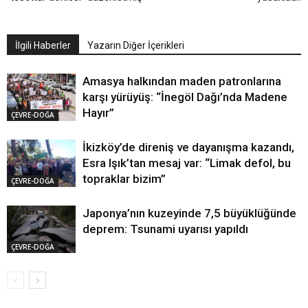
İlgili Haberler
Yazarın Diğer İçerikleri
Amasya halkından maden patronlarına
karşı yürüyüş: “İnegöl Dağı’nda Madene
Hayır”
ÇEVRE-DOĞA
İkizköy’de direniş ve dayanışma kazandı,
Esra Işık’tan mesaj var: “Limak defol, bu
topraklar bizim”
ÇEVRE-DOĞA
Japonya’nın kuzeyinde 7,5 büyüklüğünde
deprem: Tsunami uyarısı yapıldı
ÇEVRE-DOĞA