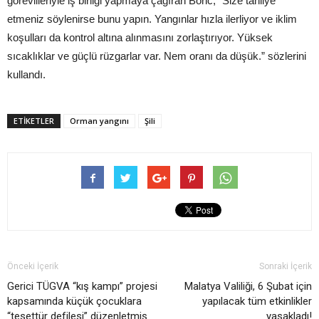
görevlileriyle iş birliği yapmaya çağıran Boric, “Size tahliye
etmeniz söylenirse bunu yapın. Yangınlar hızla ilerliyor ve iklim
koşulları da kontrol altına alınmasını zorlaştırıyor. Yüksek
sıcaklıklar ve güçlü rüzgarlar var. Nem oranı da düşük.” sözlerini
kullandı.
ETIKETLER
Orman yangını
Şili
Önceki İçerik
Sonraki İçerik
Gerici TÜGVA “kış kampı” projesi
Malatya Valiliği, 6 Şubat için
kapsamında küçük çocuklara
yapılacak tüm etkinlikler
“tesettür defilesi” düzenletmiş
yasakladı!