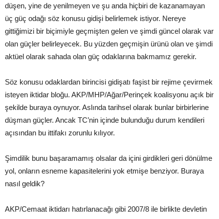
düşen, yine de yenilmeyen ve şu anda hiçbiri de kazanamayan
üç güç odağı söz konusu gidişi belirlemek istiyor. Nereye
gittiğimizi bir biçimiyle geçmişten gelen ve şimdi güncel olarak var
olan güçler belirleyecek. Bu yüzden geçmişin ürünü olan ve şimdi
aktüel olarak sahada olan güç odaklarına bakmamız gerekir.
Söz konusu odaklardan birincisi gidişatı faşist bir rejime çevirmek
isteyen iktidar bloğu. AKP/MHP/Ağar/Perinçek koalisyonu açık bir
şekilde buraya oynuyor. Aslında tarihsel olarak bunlar birbirlerine
düşman güçler. Ancak TC’nin içinde bulunduğu durum kendileri
açısından bu ittifakı zorunlu kılıyor.
Şimdilik bunu başaramamış olsalar da içini girdikleri geri dönülme
yol, onların esneme kapasitelerini yok etmişe benziyor. Buraya
nasıl geldik?
AKP/Cemaat iktidarı hatırlanacağı gibi 2007/8 ile birlikte devletin