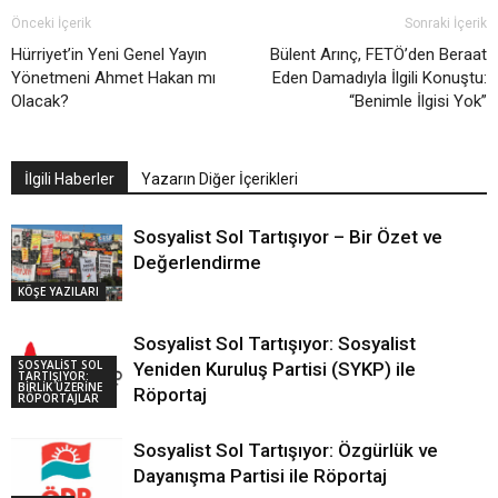
Önceki İçerik
Sonraki İçerik
Hürriyet’in Yeni Genel Yayın
Bülent Arınç, FETÖ’den Beraat
Yönetmeni Ahmet Hakan mı
Eden Damadıyla İlgili Konuştu:
Olacak?
“Benimle İlgisi Yok”
İlgili Haberler
Yazarın Diğer İçerikleri
Sosyalist Sol Tartışıyor – Bir Özet ve
Değerlendirme
KÖŞE YAZILARI
Sosyalist Sol Tartışıyor: Sosyalist
SOSYALİST SOL
Yeniden Kuruluş Partisi (SYKP) ile
TARTIŞIYOR:
BİRLİK ÜZERİNE
Röportaj
RÖPORTAJLAR
Sosyalist Sol Tartışıyor: Özgürlük ve
Dayanışma Partisi ile Röportaj