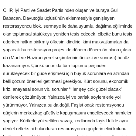
CHP, İyi Parti ve Saadet Partisinden oluşan ve buraya Gül
Babacan, Davutoğlu üçlüsünün eklenmesiyle genişleyen
restorasyoncu blok, sermaye ile daha uyumlu, dağılma eğiliminde
olan toplumsal statükoyu yeniden tesis edecek, elbette bunu tesis
ederken halkın birikmiş öfkesini dindirici kimi makyajlamaları da
yapacak bu restorasyon projesi de dönem dönem ön plana çıksa
da (Mart ve Haziran yerel seçimlerinin öncesi ve sonrası) henüz
kazanamıyor. Çünkü onun da tüm toplumu peşinden
sürükleyecek bir güce erişmesi için büyük sorunlara en azından
belli çözüm önerileri getirmesi gerekiyor. Kürt sorunu, ekonomik
kriz, anayasal sorun vb. sorunlar “Her şey çok güzel olacak”
denilerek çözülmüyor. Yalnızca iyi ve parlak söylemlerle yol
yürünmüyor. Yalnızca bu da değil. Faşist odak restorasyoncu
güçlerin merkezkaç gücüyle kopuşmasını engelleyecek hamleler
yapıyor. Kürtlerle yükseltilen savaş, kodlarında faşist klikle aynı
devlet refleksini bulunduran restorasyoncu güçlerin elini kolunu