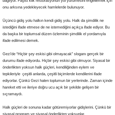
bağlıyor. Faşist klik restorasyonun yol yürümesini engellemek için
onu arksına yedekleyecek hamlelerde bulunuyor.
Üçüncü gidiş yolu halkın kendi gidiş yolu. Halk da şimdilik ne
istediğini ifade etmese de ne istemediğini açıkça ifade ediyor. Bu
da başka bir toplumsal düzen özleminin şimdilik el yordamıyla
ifade edilmesi demek.
Gezi’de “Hiçbir şey eskisi gibi olmayacak” sloganı gerçek bir
durumu ifade ediyordu. Hiçbir şey eskisi gibi olmuyor. Siyasal bir
önderlikten yoksun halk güçleri, kendiliğinden eylem ve
tepkileriyle çeşitli anlarda, çeşitli biçimlerde kendilerini ifade
ediyorlar. Çünkü Gezi halen toplumun bir yerlerinde. Zaman içinde
hareket etti ve ileriye doğru ucu açık bir şekilde gelişen bir
sıçramaydı.
Halk güçleri de sonuna kadar götüremiyorlar gidişlerini. Çünkü bir
siyasal program ve siyasal önderlikten yoksunlar.