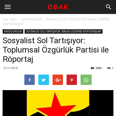
Ana Sayfa
KATEGORİLER
SOSYALİST SOL TARTIŞIYOR: BİRLİK ÜZERİNE
RÖPORTAJLAR
KATEGORİLER
SOSYALİST SOL TARTIŞIYOR: BİRLİK ÜZERİNE RÖPORTAJLAR
Sosyalist Sol Tartışıyor:
Toplumsal Özgürlük Partisi ile
Röportaj
01/11/2019
3080
0