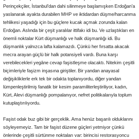
Perinçekçiler, İstanbul’dan dahi silinmeye başlamışken Erdoğan’a
yaslanarak ayakta durabilen MHP ve iktidardan düşme/harcanma
tehlikesi yaşadığı için bu güçlere kucak açmak zorunda kalan
Erdoğan. Aslında bir çeşit yaralılar ittifakı idi bu. Ve uzlaştıkları en
önemli noktalar Kürt düşmanlığı ve halk düşmanlığı idi. Bu
düşmanlık yalnızca lafta kalamazdı. Çünkü her fırsatta akacak
mecra arayan güçlü bir halk potansiyeli vardı. Buna karşı
verebilecekleri yegâne cevap faşistleşme olacaktı. Nitekim çeşitli
biçimleriyle faşizm inşasına giriştiler. Bir yandan anayasal
değişikliklerle erk tek bir odakta toplanıyordu, diğer yandan
lümpenleştirilmiş fanatik bir kesim paramiliterleştiriliyor, kadın,
Kürt, Alevi düşmanlığı pompalanıyor, nefret politikalarıyla toplum
kutuplaştırılıyordu.
Faşist odak buz gibi bir gerçeklik. Ama henüz başarılı olduklarını
söyleyemeyiz. Tam bir faşist düzene güçleri yetmiyor çünkü
önlerinde çeşitli sürtünme noktaları var: birincisi restorasyoncu