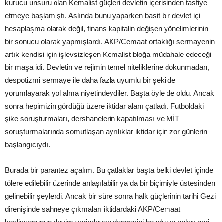
kurucu unsuru olan Kemalist güçleri devletin içerisinden tasfiye
etmeye başlamıştı. Aslında bunu yaparken basit bir devlet içi
hesaplaşma olarak değil, finans kapitalin değişen yönelimlerinin
bir sonucu olarak yapmışlardı. AKP/Cemaat ortaklığı sermayenin
artık kendisi için işlevsizleşen Kemalist bloğa müdahale edeceği
bir maşa idi. Devletin ve rejimin temel niteliklerine dokunmadan,
despotizmi sermaye ile daha fazla uyumlu bir şekilde
yorumlayarak yol alma niyetindeydiler. Başta öyle de oldu. Ancak
sonra hepimizin gördüğü üzere iktidar alanı çatladı. Futboldaki
şike soruşturmaları, dershanelerin kapatılması ve MİT
soruşturmalarında somutlaşan ayrılıklar iktidar için zor günlerin
başlangıcıydı.
Burada bir parantez açalım. Bu çatlaklar başta belki devlet içinde
tölere edilebilir üzerinde anlaşılabilir ya da bir biçimiyle üstesinden
gelinebilir şeylerdi. Ancak bir süre sonra halk güçlerinin tarihi Gezi
direnişinde sahneye çıkmaları iktidardaki AKP/Cemaat
koalisyonunun deyim yerindeyse dengesini bozdu ve onları geri