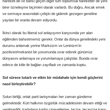
hareketi de ve bahsi geçen diğer tüm toplumsal hareketler de yeni
birer özneleşme biçimleri olarak varlardı. Bu doğru. Ancak emek
ve sermaye arasındaki çelişki de giderek gezegen geneline
yayılan bir oranla devam ediyordu.
İkinci olarak bu liberal sol anlayışının karşısında yer alan
eğilimden bahsetmemiz gerekir. Onlar da dünya genelindeki yeni
durumu anlamak yerine Marksizm ve Leninizm’in
pozitivist/mekanist bir yorumunda ısrar ederek günümüz
dünyasını anlamaya ve yorumlamaya çalıştılar. Bunda ısrar
edince de kitle ile bağları zayıfladı ve zamanla koptu.
Sol sürece tutarlı ve etkin bir müdahale için kendi güçlerini
nasıl birleştirebilir?
Solun birliği, ortak parti tartışmaları her zaman gündeme
gelmektedir. Kürt halkının özgürlük mücadelesinin devam ettiği ve
yenilmediği, kadınların kadın cinayetlerine, tacize, tecavüze karşı