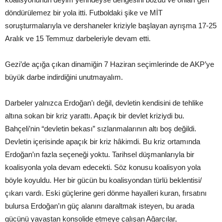
döndürülemez bir yola itti. Futboldaki şike ve MİT
soruşturmalarıyla ve dershaneler kriziyle başlayan ayrışma 17-25
Aralık ve 15 Temmuz darbeleriyle devam etti.
Gezi’de açığa çıkan dinamiğin 7 Haziran seçimlerinde de AKP’ye
büyük darbe indirdiğini unutmayalım.
Darbeler yalnızca Erdoğan’ı değil, devletin kendisini de tehlike
altına sokan bir kriz yarattı. Apaçık bir devlet kriziydi bu.
Bahçeli’nin “devletin bekası” sızlanmalarının altı boş değildi.
Devletin içerisinde apaçık bir kriz hâkimdi. Bu kriz ortamında
Erdoğan’ın fazla seçeneği yoktu. Tarihsel düşmanlarıyla bir
koalisyonla yola devam edecekti. Söz konusu koalisyon yola
böyle koyuldu. Her bir gücün bu koalisyondan türlü beklentisi/
çıkarı vardı. Eski güçlerine geri dönme hayalleri kuran, fırsatını
bulursa Erdoğan’ın güç alanını daraltmak isteyen, bu arada
gücünü yavaştan konsolide etmeye çalışan Ağarcılar,