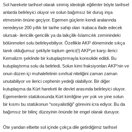
Sol harekete tarihsel olarak sinmiş ideolojik eğilimler böyle tarihsel
anlarda belirleyici oluyor ve solun bağımsız bir duruş inşa
etmesinin önüne geçiyor. Egemen güçlerin kendi aralarında
neredeyse 200 yıllık bir tarihe sahip olan -kabaca ifade edecek
olursak- ilericilik-gericilik ya da laikçilik-İslamcılık zeminindeki
bölünmeleri solu belirleyebiliyor. Özellikle AKP döneminde sıkça
tanık olduğumuz şekliyle toplum gerici(!) AKP’ye karşı ilerici
Kemalizm şeklinde bir kutuplaştırmayla konsolide edildi. Bu
kutuplaştırma solu da belirledi. Solun kimi fraksiyonları AKP’nin ve
onun düzen içi muhalefetinin sınıfsal niteliğini zaman zaman
unutabiliyor ve ilerici cephenin yedeği olabiliyor. Bir diğer
kutuplaşma da Kürt hareketi ile devlet arasında belirleyici oluyor.
Egemenlerin statükosunda Kürt kimliğine yer yok ve yine solun
bir kısmı bu statükonun “sosyalistliği” görevini icra ediyor. Bu da
bağımsız bir bilinç düzeyinin önünde bir engel olarak duruyor.
Öte yandan elbette sol içinde çokça dile getirdiğimiz tarihsel