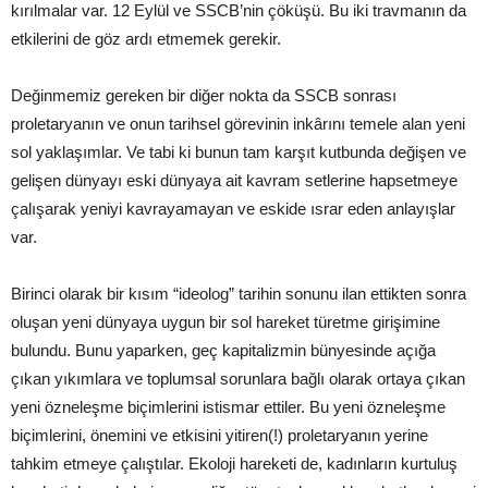
kırılmalar var. 12 Eylül ve SSCB’nin çöküşü. Bu iki travmanın da
etkilerini de göz ardı etmemek gerekir.
Değinmemiz gereken bir diğer nokta da SSCB sonrası
proletaryanın ve onun tarihsel görevinin inkârını temele alan yeni
sol yaklaşımlar. Ve tabi ki bunun tam karşıt kutbunda değişen ve
gelişen dünyayı eski dünyaya ait kavram setlerine hapsetmeye
çalışarak yeniyi kavrayamayan ve eskide ısrar eden anlayışlar
var.
Birinci olarak bir kısım “ideolog” tarihin sonunu ilan ettikten sonra
oluşan yeni dünyaya uygun bir sol hareket türetme girişimine
bulundu. Bunu yaparken, geç kapitalizmin bünyesinde açığa
çıkan yıkımlara ve toplumsal sorunlara bağlı olarak ortaya çıkan
yeni özneleşme biçimlerini istismar ettiler. Bu yeni özneleşme
biçimlerini, önemini ve etkisini yitiren(!) proletaryanın yerine
tahkim etmeye çalıştılar. Ekoloji hareketi de, kadınların kurtuluş