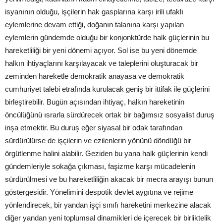
isyanının olduğu, işçilerin hak gasplarına karşı irili ufaklı
eylemlerine devam ettiği, doğanın talanına karşı yapılan
eylemlerin gündemde olduğu bir konjonktürde halk güçlerinin bu
hareketliliği bir yeni dönemi açıyor. Sol ise bu yeni dönemde
halkın ihtiyaçlarını karşılayacak ve taleplerini oluşturacak bir
zeminden hareketle demokratik anayasa ve demokratik
cumhuriyet talebi etrafında kurulacak geniş bir ittifak ile güçlerini
birleştirebilir. Bugün açısından ihtiyaç, halkın hareketinin
öncülüğünü ısrarla sürdürecek ortak bir bağımsız sosyalist duruş
inşa etmektir. Bu duruş eğer siyasal bir odak tarafından
sürdürülürse de işçilerin ve ezilenlerin yönünü döndüğü bir
örgütlenme halini alabilir. Geziden bu yana halk güçlerinin kendi
gündemleriyle sokağa çıkması, faşizme karşı mücadelenin
sürdürülmesi ve bu hareketliliğin akacak bir mecra arayışı bunun
göstergesidir. Yönelimini despotik devlet aygıtına ve rejime
yönlendirecek, bir yandan işçi sınıfı hareketini merkezine alacak
diğer yandan yeni toplumsal dinamikleri de içerecek bir birliktelik