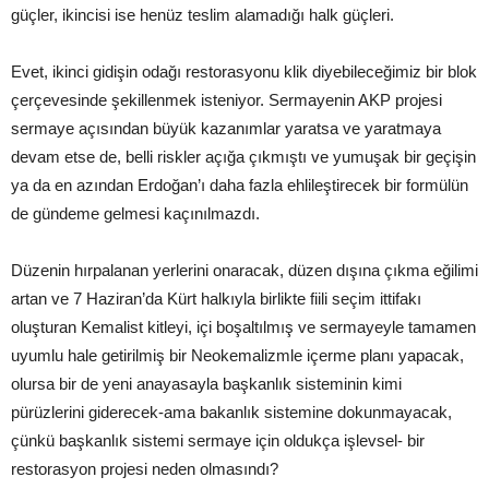
güçler, ikincisi ise henüz teslim alamadığı halk güçleri.
Evet, ikinci gidişin odağı restorasyonu klik diyebileceğimiz bir blok
çerçevesinde şekillenmek isteniyor. Sermayenin AKP projesi
sermaye açısından büyük kazanımlar yaratsa ve yaratmaya
devam etse de, belli riskler açığa çıkmıştı ve yumuşak bir geçişin
ya da en azından Erdoğan’ı daha fazla ehlileştirecek bir formülün
de gündeme gelmesi kaçınılmazdı.
Düzenin hırpalanan yerlerini onaracak, düzen dışına çıkma eğilimi
artan ve 7 Haziran’da Kürt halkıyla birlikte fiili seçim ittifakı
oluşturan Kemalist kitleyi, içi boşaltılmış ve sermayeyle tamamen
uyumlu hale getirilmiş bir Neokemalizmle içerme planı yapacak,
olursa bir de yeni anayasayla başkanlık sisteminin kimi
pürüzlerini giderecek-ama bakanlık sistemine dokunmayacak,
çünkü başkanlık sistemi sermaye için oldukça işlevsel- bir
restorasyon projesi neden olmasındı?