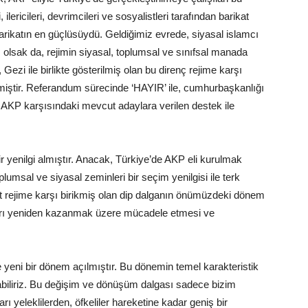
ericileri, devrimcileri ve sosyalistleri tarafından barikat
barikatın en güçlüsüydü. Geldiğimiz evrede, siyasal islamcı
olsak da, rejimin siyasal, toplumsal ve sınıfsal manada
ezi ile birlikte gösterilmiş olan bu direnç rejime karşı
emiştir. Referandum sürecinde ‘HAYIR’ ile, cumhurbaşkanlığı
AKP karşısındaki mevcut adaylara verilen destek ile
ir yenilgi almıştır. Anacak, Türkiye’de AKP eli kurulmak
plumsal ve siyasal zeminleri bir seçim yenilgisi ile terk
 rejime karşı birikmiş olan dip dalganın önümüzdeki dönem
ları yeniden kazanmak üzere mücadele etmesi ve
te yeni bir dönem açılmıştır. Bu dönemin temel karakteristik
yabiliriz. Bu değişim ve dönüşüm dalgası sadece bizim
 yeleklilerden, öfkeliler hareketine kadar geniş bir