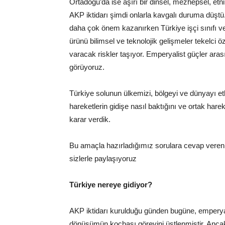
Ortadoğu’da ise aşırı bir dinsel, mezhepsel, etn
AKP iktidarı şimdi onlarla kavgalı duruma düştü.
daha çok önem kazanırken Türkiye işçi sınıfı ve 
ürünü bilimsel ve teknolojik gelişmeler tekelci ö
varacak riskler taşıyor. Emperyalist güçler ar
görüyoruz.
Türkiye solunun ülkemizi, bölgeyi ve dünyayı et
hareketlerin gidişe nasıl baktığını ve ortak ha
karar verdik.
Bu amaçla hazırladığımız sorulara cevap vere
sizlerle paylaşıyoruz
Türkiye nereye gidiyor?
AKP iktidarı kurulduğu günden bugüne, emperyali
dönüşümün koçbaşı görevini üstlenmiştir. Ancak,