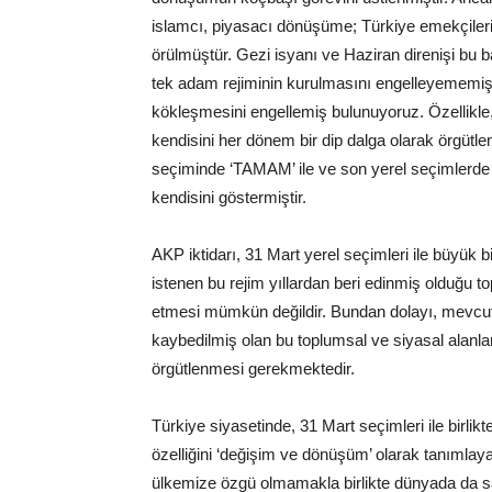
islamcı, piyasacı dönüşüme; Türkiye emekçileri, il
örülmüştür. Gezi isyanı ve Haziran direnişi bu 
tek adam rejiminin kurulmasını engelleyememiş 
kökleşmesini engellemiş bulunuyoruz. Özellikle, G
kendisini her dönem bir dip dalga olarak örgütl
seçiminde ‘TAMAM’ ile ve son yerel seçimlerde 
kendisini göstermiştir.
AKP iktidarı, 31 Mart yerel seçimleri ile büyük b
istenen bu rejim yıllardan beri edinmiş olduğu to
etmesi mümkün değildir. Bundan dolayı, mevcut
kaybedilmiş olan bu toplumsal ve siyasal alan
örgütlenmesi gerekmektedir.
Türkiye siyasetinde, 31 Mart seçimleri ile birlik
özelliğini ‘değişim ve dönüşüm’ olarak tanımla
ülkemize özgü olmamakla birlikte dünyada da sarı