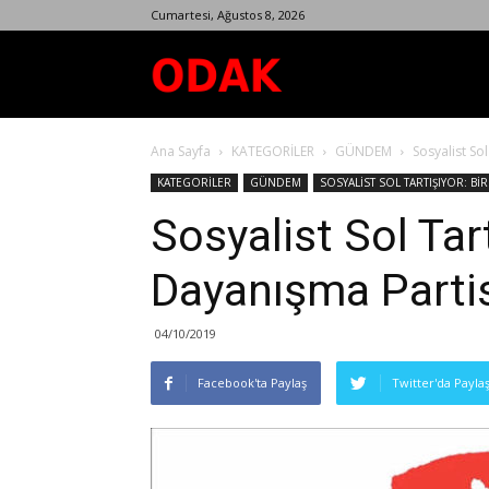
Cumartesi, Ağustos 8, 2026
Odak
Ana Sayfa
KATEGORİLER
GÜNDEM
Sosyalist So
Dergisi
KATEGORİLER
GÜNDEM
SOSYALİST SOL TARTIŞIYOR: B
Sosyalist Sol Tar
Dayanışma Partis
04/10/2019
Facebook'ta Paylaş
Twitter'da Payla