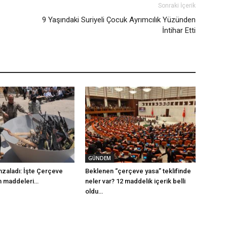
Sonraki İçerik
9 Yaşındaki Suriyeli Çocuk Ayrımcılık Yüzünden
İntihar Etti
GÜNDEM
mzaladı: İşte Çerçeve
Beklenen “çerçeve yasa” teklifinde
m maddeleri…
neler var? 12 maddelik içerik belli
oldu…