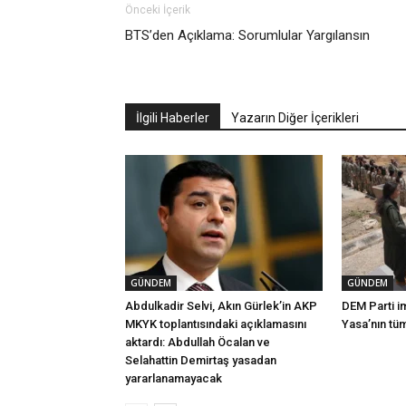
Önceki İçerik
BTS’den Açıklama: Sorumlular Yargılansın
İlgili Haberler
Yazarın Diğer İçerikleri
GÜNDEM
GÜNDEM
Abdulkadir Selvi, Akın Gürlek’in AKP
DEM Parti i
MKYK toplantısındaki açıklamasını
Yasa’nın tü
aktardı: Abdullah Öcalan ve
Selahattin Demirtaş yasadan
yararlanamayacak