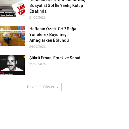
Sosyalist Sol İki Yanlış Kutup
Etrafında
31/07/2026
Haftanın Özeti: CHP Sağa
Yönelerek Büyümeyi
Amaçlarken Bölündü
24/07/2026
Şükrü Erşan, Emek ve Sanat
21/07/2026
Devamını Göster