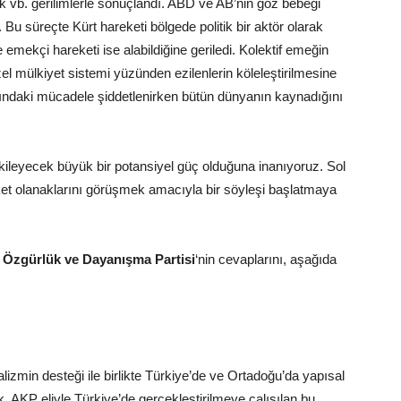
ik vb. gerilimlerle sonuçlandı. ABD ve AB’nin göz bebeği
 Bu süreçte Kürt hareketi bölgede politik bir aktör olarak
emekçi hareketi ise alabildiğine geriledi. Kolektif emeğin
zel mülkiyet sistemi yüzünden ezilenlerin köleleştirilmesine
asındaki mücadele şiddetlenirken bütün dünyanın kaynadığını
kileyecek büyük bir potansiyel güç olduğuna inanıyoruz. Sol
reket olanaklarını görüşmek amacıyla bir söyleşi başlatmaya
n
Özgürlük ve Dayanışma Partisi
‘nin cevaplarını, aşağıda
zmin desteği ile birlikte Türkiye’de ve Ortadoğu’da yapısal
 AKP eliyle Türkiye’de gerçekleştirilmeye çalışılan bu