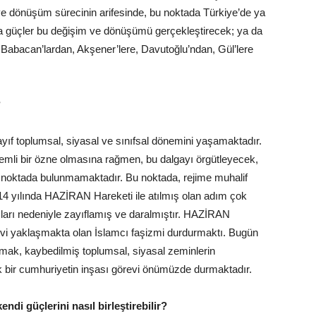
ve dönüşüm sürecinin arifesinde, bu noktada Türkiye’de ya
na güçler bu değişim ve dönüşümü gerçekleştirecek; ya da
r Babacan’lardan, Akşener’lere, Davutoğlu’ndan, Gül’lere
?
ayıf toplumsal, siyasal ve sınıfsal dönemini yaşamaktadır.
nemli bir özne olmasına rağmen, bu dalgayı örgütleyecek,
ir noktada bulunmamaktadır. Bu noktada, rejime muhalif
4 yılında HAZİRAN Hareketi ile atılmış olan adım çok
mları nedeniyle zayıflamış ve daralmıştır. HAZİRAN
vi yaklaşmakta olan İslamcı faşizmi durdurmaktı. Bugün
ırmak, kaybedilmiş toplumsal, siyasal zeminlerin
ik bir cumhuriyetin inşası görevi önümüzde durmaktadır.
endi güçlerini nasıl birleştirebilir?