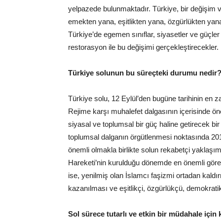
yelpazede bulunmaktadır. Türkiye, bir değişim 
emekten yana, eşitlikten yana, özgürlükten ya
Türkiye’de egemen sınıflar, siyasetler ve güçle
restorasyon ile bu değişimi gerçekleştirecekler.
Türkiye solunun bu süreçteki durumu nedir
Türkiye solu, 12 Eylül’den bugüne tarihinin en z
Rejime karşı muhalefet dalgasının içerisinde ö
siyasal ve toplumsal bir güç haline getirecek b
toplumsal dalganın örgütlenmesi noktasında 201
önemli olmakla birlikte solun rekabetçi yaklaşı
Hareketi’nin kurulduğu dönemde en önemli göre
ise, yenilmiş olan İslamcı faşizmi ortadan kald
kazanılması ve eşitlikçi, özgürlükçü, demokrat
Sol sürece tutarlı ve etkin bir müdahale için k