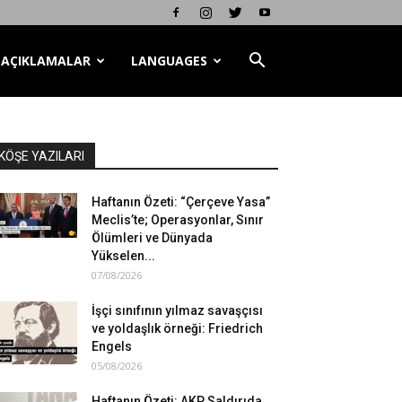
AÇIKLAMALAR
LANGUAGES
KÖŞE YAZILARI
Haftanın Özeti: “Çerçeve Yasa”
Meclis’te; Operasyonlar, Sınır
Ölümleri ve Dünyada
Yükselen...
07/08/2026
İşçi sınıfının yılmaz savaşçısı
ve yoldaşlık örneği: Friedrich
Engels
05/08/2026
Haftanın Özeti: AKP Saldırıda,