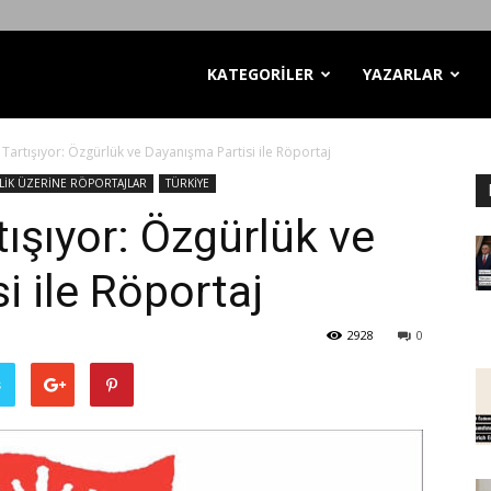
KATEGORİLER
YAZARLAR
l Tartışıyor: Özgürlük ve Dayanışma Partisi ile Röportaj
İRLİK ÜZERİNE RÖPORTAJLAR
TÜRKİYE
tışıyor: Özgürlük ve
i ile Röportaj
2928
0
ş