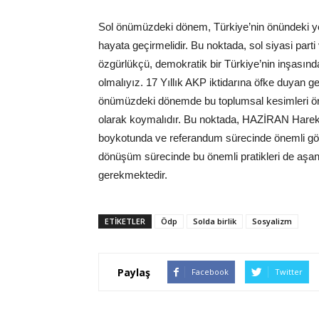
Sol önümüzdeki dönem, Türkiye’nin önündeki yen
hayata geçirmelidir. Bu noktada, sol siyasi parti 
özgürlükçü, demokratik bir Türkiye’nin inşasında
olmalıyız. 17 Yıllık AKP iktidarına öfke duyan g
önümüzdeki dönemde bu toplumsal kesimleri örg
olarak koymalıdır. Bu noktada, HAZİRAN Hareke
boykotunda ve referandum sürecinde önemli gör
dönüşüm sürecinde bu önemli pratikleri de aşan 
gerekmektedir.
ETIKETLER
Ödp
Solda birlik
Sosyalizm
Paylaş
Facebook
Twitter