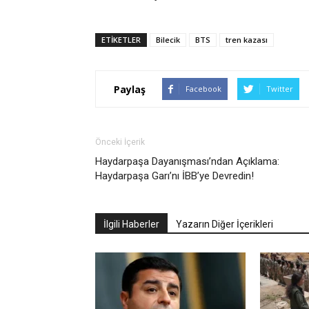
ETIKETLER
Bilecik
BTS
tren kazası
Paylaş
Facebook
Twitter
Önceki İçerik
Haydarpaşa Dayanışması’ndan Açıklama:
Haydarpaşa Garı’nı İBB’ye Devredin!
İlgili Haberler
Yazarın Diğer İçerikleri