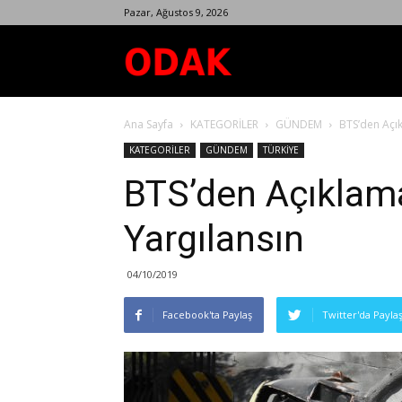
Pazar, Ağustos 9, 2026
Odak
Ana Sayfa
KATEGORİLER
GÜNDEM
BTS’den Açık
Dergisi
KATEGORİLER
GÜNDEM
TÜRKİYE
BTS’den Açıklam
Yargılansın
04/10/2019
Facebook'ta Paylaş
Twitter'da Payla