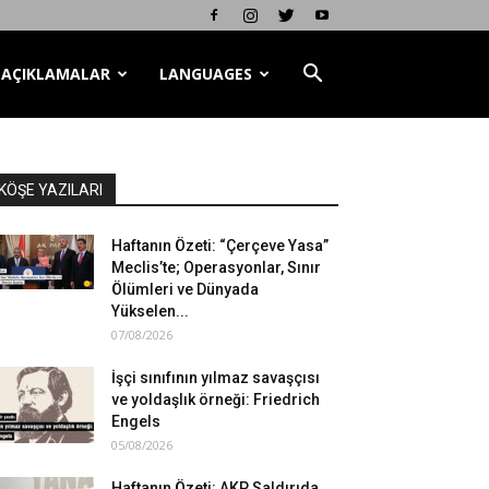
AÇIKLAMALAR
LANGUAGES
KÖŞE YAZILARI
Haftanın Özeti: “Çerçeve Yasa”
Meclis’te; Operasyonlar, Sınır
Ölümleri ve Dünyada
Yükselen...
07/08/2026
İşçi sınıfının yılmaz savaşçısı
ve yoldaşlık örneği: Friedrich
Engels
05/08/2026
Haftanın Özeti: AKP Saldırıda,