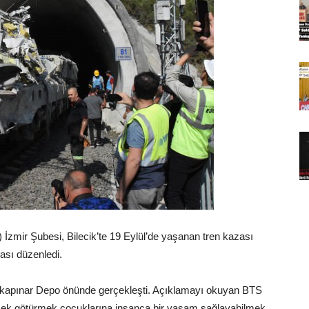
 İzmir Şubesi, Bilecik’te 19 Eylül’de yaşanan tren kazası
ası düzenledi.
alkapınar Depo önünde gerçekleşti. Açıklamayı okuyan BTS
ek götürmek,çocuklarına insanca bir yaşam sağlayabilmek