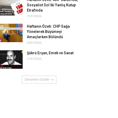
Sosyalist Sol İki Yanlış Kutup
Etrafında
31/07/2026
Haftanın Özeti: CHP Sağa
Yönelerek Büyümeyi
Amaçlarken Bölündü
24/07/2026
Şükrü Erşan, Emek ve Sanat
21/07/2026
Devamını Göster