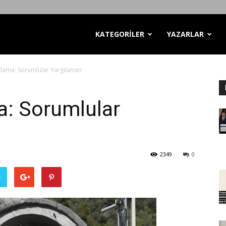
KATEGORİLER
YAZARLAR
lama: Sorumlular Yargılansın
a: Sorumlular
2349
0
ş