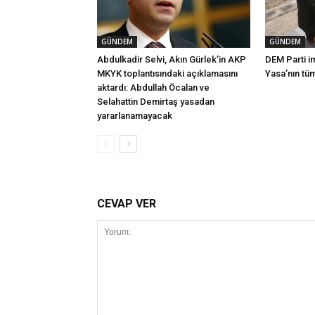
GÜNDEM
GÜNDEM
Abdulkadir Selvi, Akın Gürlek’in AKP
DEM Parti i
MKYK toplantısındaki açıklamasını
Yasa’nın tü
aktardı: Abdullah Öcalan ve
Selahattin Demirtaş yasadan
yararlanamayacak
CEVAP VER