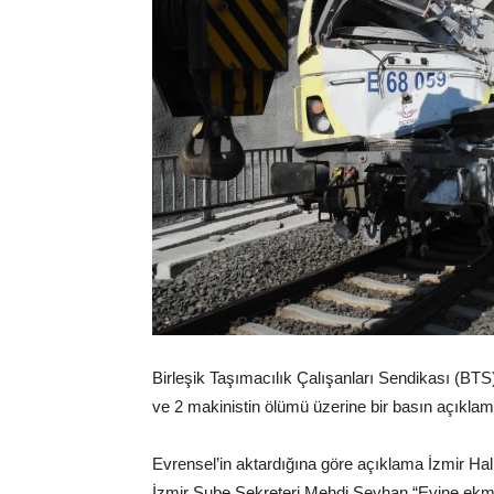
Birleşik Taşımacılık Çalışanları Sendikası (BTS)
ve 2 makinistin ölümü üzerine bir basın açıklam
Evrensel’in aktardığına göre açıklama İzmir H
İzmir Şube Sekreteri Mehdi Seyhan “Evine ekm