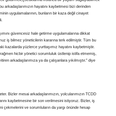
u arkadaşlarımızın hayatını kaybetmesi bizi derinden
minin uygulamalarının, bunların bir kaza değil cinayet
i.
şımını güvencesiz hale getirme uygulamalarına dikkat
 iş bilmez yöneticilerin kararına terk edilmiştir. Tüm bu
i kazalarda yüzlerce yurttaşımız hayatını kaybetmiştir.
rağmen hicbir yönetici sorumluluk üstlenip istifa etmemiş,
iren arkadaşlarımıza ya da çalışanlara yıkılmıştır.” diye
 yeter. Bizler mesai arkadaşlarımızın, yolcularımızın TCDD
ını kaybetmesine bir son verilmesini istiyoruz. Bizler, iş
rini çekmelerini ve sorumluların da yargı önünde hesap