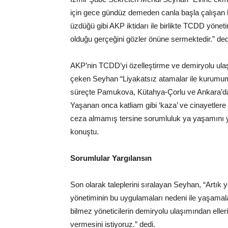
için gece gündüz demeden canla başla çalışan b
üzdüğü gibi AKP iktidarı ile birlikte TCDD yöneti
olduğu gerçeğini gözler önüne sermektedir.” ded
AKP’nin TCDD’yi özelleştirme ve demiryolu ula
çeken Seyhan “Liyakatsız atamalar ile kurumumuz
süreçte Pamukova, Kütahya-Çorlu ve Ankara’dak
Yaşanan onca katliam gibi ‘kaza’ ve cinayetlere 
ceza almamış tersine sorumluluk ya yaşamını yit
konuştu.
Sorumlular Yargılansın
Son olarak taleplerini sıralayan Seyhan, “Artık
yönetiminin bu uygulamaları nedeni ile yaşamalar
bilmez yöneticilerin demiryolu ulaşımından elle
vermesini istiyoruz.” dedi.