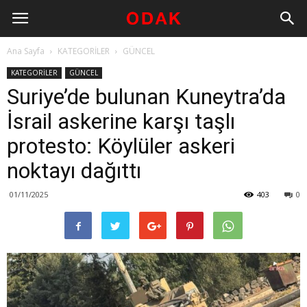
Ana Sayfa
KATEGORİLER
GÜNCEL
KATEGORİLER
GÜNCEL
Suriye’de bulunan Kuneytra’da
İsrail askerine karşı taşlı
protesto: Köylüler askeri
noktayı dağıttı
01/11/2025
403
0