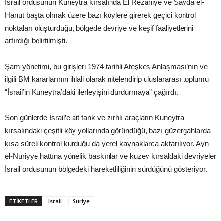
İsrail ordusunun Kuneytra kırsalında El Rezaniye ve Sayda el-
Hanut başta olmak üzere bazı köylere girerek geçici kontrol
noktaları oluşturduğu, bölgede devriye ve keşif faaliyetlerini
artırdığı belirtilmişti.
Şam yönetimi, bu girişleri 1974 tarihli Ateşkes Anlaşması’nın ve
ilgili BM kararlarının ihlali olarak nitelendirip uluslararası toplumu
“İsrail’in Kuneytra’daki ilerleyişini durdurmaya” çağırdı.
Son günlerde İsrail’e ait tank ve zırhlı araçların Kuneytra
kırsalındaki çeşitli köy yollarında göründüğü, bazı güzergahlarda
kısa süreli kontrol kurduğu da yerel kaynaklarca aktarılıyor. Ayn
el-Nuriyye hattına yönelik baskınlar ve kuzey kırsaldaki devriyeler
İsrail ordusunun bölgedeki hareketliliğinin sürdüğünü gösteriyor.
ETIKETLER
Israil
Suriye