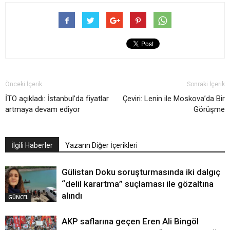
Önceki İçerik
Sonraki İçerik
İTO açıkladı: İstanbul’da fiyatlar
Çeviri: Lenin ile Moskova’da Bir
artmaya devam ediyor
Görüşme
İlgili Haberler
Yazarın Diğer İçerikleri
Gülistan Doku soruşturmasında iki dalgıç
“delil karartma” suçlaması ile gözaltına
alındı
GÜNCEL
AKP saflarına geçen Eren Ali Bingöl