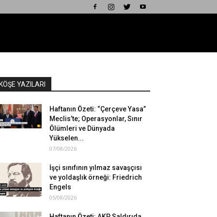
KÖŞE YAZILARI
Haftanın Özeti: “Çerçeve Yasa”
Meclis’te; Operasyonlar, Sınır
Ölümleri ve Dünyada
Yükselen...
07/08/2026
İşçi sınıfının yılmaz savaşçısı
ve yoldaşlık örneği: Friedrich
Engels
05/08/2026
Haftanın Özeti: AKP Saldırıda,