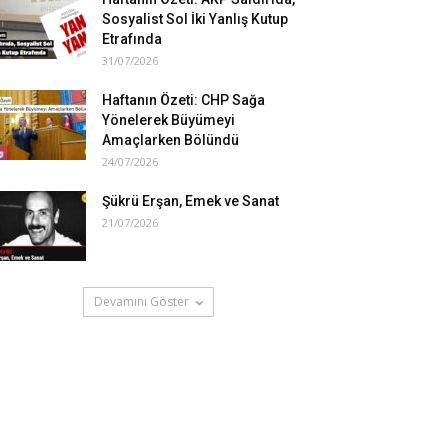
Sosyalist Sol İki Yanlış Kutup
Etrafında
31/07/2026
Haftanın Özeti: CHP Sağa
Yönelerek Büyümeyi
Amaçlarken Bölündü
24/07/2026
Şükrü Erşan, Emek ve Sanat
21/07/2026
Devamını Göster