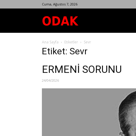
Cuma, Ağustos 7, 2026
Odak
Ana Sayfa
Etiketler
Sevr
Dergisi
Etiket: Sevr
ERMENİ SORUNU
24/04/2026