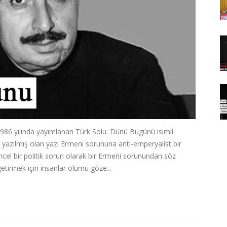
 1986 yılında yayımlanan Türk Solu: Dünü Bugünü isimli
 yazılmış olan yazı Ermeni sorununa anti-emperyalist bir
el bir politik sorun olarak bir Ermeni sorunundan söz
etirmek için insanlar ölümü göze...