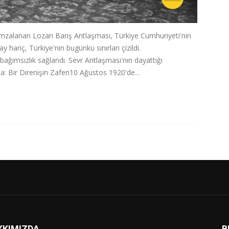
mzalanan Lozan Barış Antlaşması, Türkiye Cumhuriyeti'nin
y hariç, Türkiye'nin bugünkü sınırları çizildi.
ağımsızlık sağlandı. Sevr Antlaşması'nın dayattığı
a: Bir Direnişin Zaferi10 Ağustos 1920'de...
KKIMIZDA
B