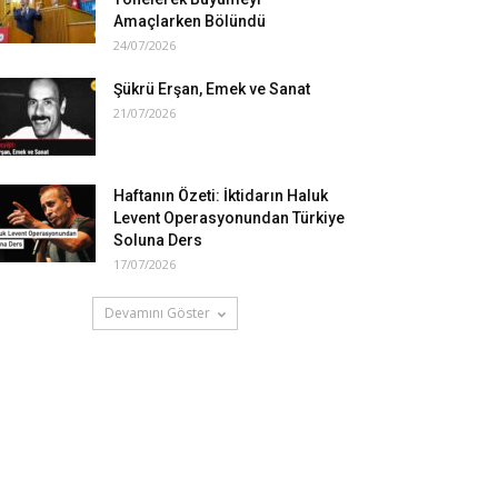
Amaçlarken Bölündü
24/07/2026
Şükrü Erşan, Emek ve Sanat
21/07/2026
Haftanın Özeti: İktidarın Haluk
Levent Operasyonundan Türkiye
Soluna Ders
17/07/2026
Devamını Göster