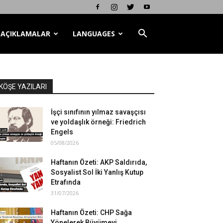
AÇIKLAMALAR
LANGUAGES
KÖŞE YAZILARI
İşçi sınıfının yılmaz savaşçısı
ve yoldaşlık örneği: Friedrich
Engels
05/08/2026
Haftanın Özeti: AKP Saldırıda,
Sosyalist Sol İki Yanlış Kutup
Etrafında
31/07/2026
Haftanın Özeti: CHP Sağa
Yönelerek Büyümeyi