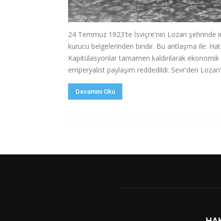
24 Temmuz 1923'te İsviçre'nin Lozan şehrinde i
kurucu belgelerinden biridir. Bu antlaşma ile: Hata
Kapitülasyonlar tamamen kaldırılarak ekonomik b
emperyalist paylaşım reddedildi. Sevr'den Lozan'
Devamını Oku
HA