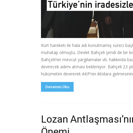
Kürt hareketi ile hala adı konulmamış süreci başla
muhatap olmuştu. Devlet Bahçeli şimdi de bir
Bahçeli’nin mevcut yargılamalar vb. hakkında baz
devirecek adımı atması bekleniyor. Bahçeli 23 y
hükümetini devirerek AKP’nin iktidara gelmesinin.
Devamını Oku
Lozan Antlaşması’nın
Önemi