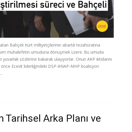
tan Bahçeli Kürt milliyetçilerinin abartılı tezahüratına
 kısım muhalefetin umuduna dönüşmek üzere. Bu umuda
ı yuvarlak sözlerine bakarak ulaşıyorlar. Onun AKP iktidarını
ıl önce Ecevit liderliğindeki DSP-ANAP-MHP koalisyon
..
 Tarihsel Arka Planı ve