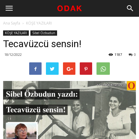
Ana Sayfa
KÖŞE YAZILARI
KÖŞE YAZILARI
Sibel Özbudun
Tecavüzcü sensin!
18/12/2022
1187
0