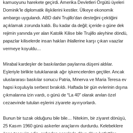
kamuoyunu harekete geçirdi. Amerika Devletleri Örgütü üyeleri
Dominik’le diplomatik ilişkilerini kestiler. Ülkeye ekonomik
ambargo uygulandı. ABD dahi Trujillo’dan desteğini çektiğini
açıklamak zorunda kaldı. Bu kadar da değil; içeride o güne dek
rejimin yanında yer alan Katolik Kilise bile Trujillo aleyhine döndü,
papazlar kiliselerde insan hakları ihlallerine karşı çıkan vaazlar
vermeye koyuldu…
Mirabal kardeşler de baskılardan paylarına düşeni aldılar.
Eşleriyle birlikte tutuklanarak ağır işkencelerden geçtiler. Ancak
uluslararası baskılar sonucu Patria, Minerva ve Maria Teresa ev
hapsi koşuluyla serbest bırakıldı. Haftada bir gün evlerinin dışına
çıkmalarına izin vardı, o günü de “La 40” olarak anılan özel
cezaevinde tutulan eşlerini ziyarete ayırıyorlardı.
Bunun bir tuzak olduğunu bile bile… Nitekim, bir ziyaret dönüşü,
25 Kasım 1960 günü askerler araçlarını durdurdu. Kelebeklere