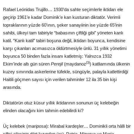
Rafael Leónidas Trujillo… 1930’da sahte seçimlerle iktidarı ele
geçirip 1961’e kadar Dominik’e kan kusturan diktatör. Verimli
topraklarının yüzde 60’ının, şeker sanayiinin ise yüzde 65’inin
sahibi, ülkeyi tam tabiriyle “babasının çiftliği gibi” yöneten kanlı
katil. “Kanlı katil” tabiri boşuna değil, iktidarı boyunca, kendisine
karşı çıkanları acımasızca öldürtmesiyle ünlü. 31 yıllık yönetimi
boyunca 50 binden fazla insanı katletmiş: Yalnızca 1932
[3]
Ekim’inde altı gün süren
Perejil
(maydanoz
) katliamında ülkenin
kuzey sınırında askerlerine tüfekle, süngüyle, palayla katlettirdiği
Haitili göçmen sayısı için verilen tahminler 12 ila 35 bin kişi
arasında.
Diktatörün otuz küsur yıllık iktidarının sonunun üç kelebeğin
elinden olacağını kim tahmin edebilirdi ki?
Üç kelebek (
mariposa
): Mirabal kardeşler… Dominikli orta hâlli bir
çiftçi ailesinin dört kızından üçü. Patria, Minerva ve Maria