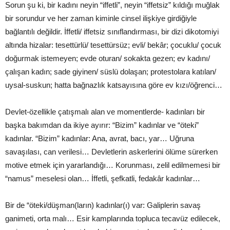
Sorun şu ki, bir kadını neyin “iffetli”, neyin “iffetsiz” kıldığı muğlak
bir sorundur ve her zaman kiminle cinsel ilişkiye girdiğiyle
bağlantılı değildir. İffetli/ iffetsiz sınıflandırması, bir dizi dikotomiyi
altında hizalar: tesettürlü/ tesettürsüz; evli/ bekâr; çocuklu/ çocuk
doğurmak istemeyen; evde oturan/ sokakta gezen; ev kadını/
çalışan kadın; sade giyinen/ süslü dolaşan; protestolara katılan/
uysal-suskun; hatta bağnazlık katsayısına göre ev kızı/öğrenci…
Devlet-özellikle çatışmalı alan ve momentlerde- kadınları bir
başka bakımdan da ikiye ayırır: “Bizim” kadınlar ve “öteki”
kadınlar. “Bizim” kadınlar: Ana, avrat, bacı, yar… Uğruna
savaşılası, can verilesi… Devletlerin askerlerini ölüme sürerken
motive etmek için yararlandığı… Korunması, zelil edilmemesi bir
“namus” meselesi olan… İffetli, şefkatli, fedakâr kadınlar…
Bir de “öteki/düşman(ların) kadınlar(ı) var: Galiplerin savaş
ganimeti, orta malı… Esir kamplarında topluca tecavüz edilecek,