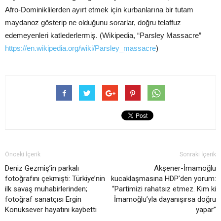
Afro-Dominiklilerden ayırt etmek için kurbanlarına bir tutam
maydanoz gösterip ne olduğunu sorarlar, doğru telaffuz
edemeyenleri katlederlermiş. (Wikipedia, “Parsley Massacre”
https://en.wikipedia.org/wiki/Parsley_massacre
)
Önceki İçerik
Sonraki İçerik
Deniz Gezmiş’in parkalı
Akşener-İmamoğlu
fotoğrafını çekmişti: Türkiye’nin
kucaklaşmasına HDP’den yorum:
ilk savaş muhabirlerinden;
“Partimizi rahatsız etmez. Kim ki
fotoğraf sanatçısı Ergin
İmamoğlu’yla dayanışırsa doğru
Konuksever hayatını kaybetti
yapar”