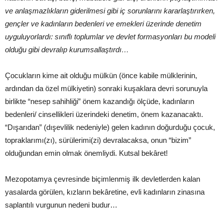
ve anlaşmazlıkların giderilmesi gibi iç sorunlarını kararlaştırırken,
gençler ve kadınların bedenleri ve emekleri üzerinde denetim
uyguluyorlardı: sınıflı toplumlar ve devlet formasyonları bu modeli
olduğu gibi devralıp kurumsallaştırdı…
Çocukların kime ait olduğu mülkün (önce kabile mülklerinin,
ardından da özel mülkiyetin) sonraki kuşaklara devri sorunuyla
birlikte “nesep sahihliği” önem kazandığı ölçüde, kadınların
bedenleri/ cinsellikleri üzerindeki denetim, önem kazanacaktı.
“Dışarıdan” (dışevlilik nedeniyle) gelen kadının doğurduğu çocuk,
topraklarımı(zı), sürülerimi(zi) devralacaksa, onun “bizim”
olduğundan emin olmak önemliydi. Kutsal bekâret!
Mezopotamya çevresinde biçimlenmiş ilk devletlerden kalan
yasalarda görülen, kızların bekâretine, evli kadınların zinasına
saplantılı vurgunun nedeni budur…