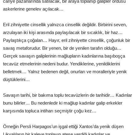
cariye pazarlarında satılacak, bir araya toplanıp galipler ordusu
askerlerine genelev açılacak…
Eril zihniyette cinsellik yalnızca cinsellik değildir. Birbirini seven,
arzulayan iki kişi arasında paylaşılacak bir sıcaklık, bir haz…
Paylaştıkça çoğalan… Hayır, eril zihniyette cinsellik, çoğunluk bir
savaş metaforudur. Bir yenen, bir de yenilen tarafın olduğu…
Gerçek savaşın galiplerinin mağlupların kadınlarına başıboşça
tecavüz etmelerinin nedeni budur. Yendiklerine, yenildiklerini
belletmek… Yalnız bedenen değil, onurları ve moralleriyle yenik
düştüklerini…
Savaşın tarihi, bir bakıma toplu tecavüzlerin de tarihidir… Kadınlar
bunu bilirler… Bu nedenledir ki mağlup kadınlar galip erkekler
karşısında topluca intiharı seçmiştir çoğu kez…
Örneğin Persli Harpagos’un işgal ettiği Xantos’da yenik düşen
Likyalıların bir kaleye toplayıp ateşe verdiği kadınlar ve