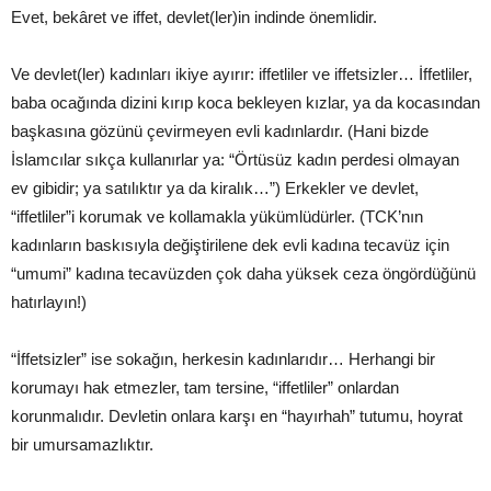
Evet, bekâret ve iffet, devlet(ler)in indinde önemlidir.
Ve devlet(ler) kadınları ikiye ayırır: iffetliler ve iffetsizler… İffetliler,
baba ocağında dizini kırıp koca bekleyen kızlar, ya da kocasından
başkasına gözünü çevirmeyen evli kadınlardır. (Hani bizde
İslamcılar sıkça kullanırlar ya: “Örtüsüz kadın perdesi olmayan
ev gibidir; ya satılıktır ya da kiralık…”) Erkekler ve devlet,
“iffetliler”i korumak ve kollamakla yükümlüdürler. (TCK’nın
kadınların baskısıyla değiştirilene dek evli kadına tecavüz için
“umumi” kadına tecavüzden çok daha yüksek ceza öngördüğünü
hatırlayın!)
“İffetsizler” ise sokağın, herkesin kadınlarıdır… Herhangi bir
korumayı hak etmezler, tam tersine, “iffetliler” onlardan
korunmalıdır. Devletin onlara karşı en “hayırhah” tutumu, hoyrat
bir umursamazlıktır.