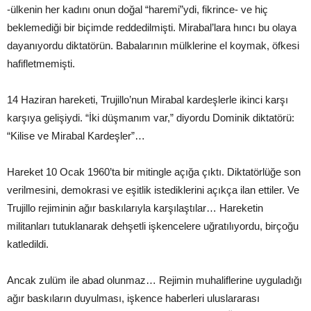
-ülkenin her kadını onun doğal “haremi”ydi, fikrince- ve hiç
beklemediği bir biçimde reddedilmişti. Mirabal’lara hıncı bu olaya
dayanıyordu diktatörün. Babalarının mülklerine el koymak, öfkesi
hafifletmemişti.
14 Haziran hareketi, Trujillo’nun Mirabal kardeşlerle ikinci karşı
karşıya gelişiydi. “İki düşmanım var,” diyordu Dominik diktatörü:
“Kilise ve Mirabal Kardeşler”…
Hareket 10 Ocak 1960’ta bir mitingle açığa çıktı. Diktatörlüğe son
verilmesini, demokrasi ve eşitlik istediklerini açıkça ilan ettiler. Ve
Trujillo rejiminin ağır baskılarıyla karşılaştılar… Hareketin
militanları tutuklanarak dehşetli işkencelere uğratılıyordu, birçoğu
katledildi.
Ancak zulüm ile abad olunmaz… Rejimin muhaliflerine uyguladığı
ağır baskıların duyulması, işkence haberleri uluslararası