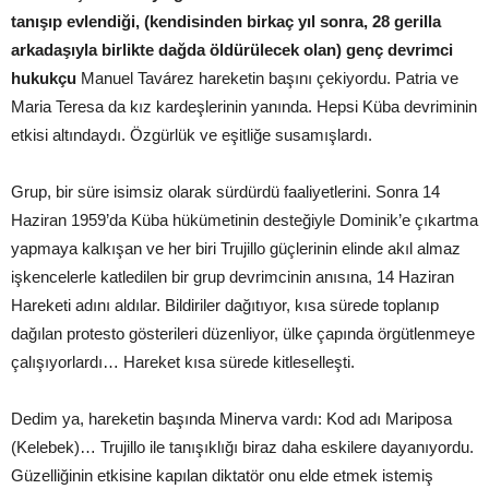
tanışıp evlendiği, (kendisinden birkaç yıl sonra, 28 gerilla
arkadaşıyla birlikte dağda öldürülecek olan) genç devrimci
hukukçu
Manuel Tavárez hareketin başını çekiyordu. Patria ve
Maria Teresa da kız kardeşlerinin yanında. Hepsi Küba devriminin
etkisi altındaydı. Özgürlük ve eşitliğe susamışlardı.
Grup, bir süre isimsiz olarak sürdürdü faaliyetlerini. Sonra 14
Haziran 1959’da Küba hükümetinin desteğiyle Dominik’e çıkartma
yapmaya kalkışan ve her biri Trujillo güçlerinin elinde akıl almaz
işkencelerle katledilen bir grup devrimcinin anısına, 14 Haziran
Hareketi adını aldılar. Bildiriler dağıtıyor, kısa sürede toplanıp
dağılan protesto gösterileri düzenliyor, ülke çapında örgütlenmeye
çalışıyorlardı… Hareket kısa sürede kitleselleşti.
Dedim ya, hareketin başında Minerva vardı: Kod adı Mariposa
(Kelebek)… Trujillo ile tanışıklığı biraz daha eskilere dayanıyordu.
Güzelliğinin etkisine kapılan diktatör onu elde etmek istemiş