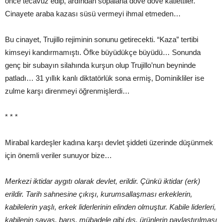
önce tecavüz edip, ardından sopalarla döve döve katlettiler.
Cinayete araba kazası süsü vermeyi ihmal etmeden…
Bu cinayet, Trujillo rejiminin sonunu getirecekti. “Kaza” tertibi
kimseyi kandırmamıştı. Öfke büyüdükçe büyüdü… Sonunda
genç bir subayın silahında kurşun olup Trujillo’nun beyninde
patladı… 31 yıllık kanlı diktatörlük sona ermiş, Dominikliler ise
zulme karşı direnmeyi öğrenmişlerdi…
* * *
Mirabal kardeşler kadına karşı devlet şiddeti üzerinde düşünmek
için önemli veriler sunuyor bize…
Merkezi iktidar aygıtı olarak devlet, erildir. Çünkü iktidar (erk)
erildir. Tarih sahnesine çıkışı, kurumsallaşması erkeklerin,
kabilelerin yaşlı, erkek liderlerinin elinden olmuştur. Kabile liderleri,
kabilenin savaş, barış, mübadele gibi dış, ürünlerin paylaştırılması