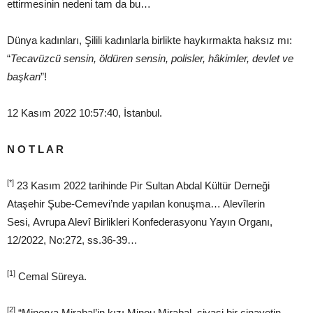
ettirmesinin nedeni tam da bu…
Dünya kadınları, Şilili kadınlarla birlikte haykırmakta haksız mı:
“
Tecavüzcü sensin, öldüren sensin, polisler, hâkimler, devlet ve
başkan
”!
12 Kasım 2022 10:57:40, İstanbul.
N O T L A R
[*]
23 Kasım 2022 tarihinde Pir Sultan Abdal Kültür Derneği
Ataşehir Şube-Cemevi’nde yapılan konuşma… Alevîlerin
Sesi, Avrupa Alevî Birlikleri Konfederasyonu Yayın Organı,
12/2022, No:272, ss.36-39…
[1]
Cemal Süreya.
[2]
“Minerva Mirabal’in kızı Minou Mirabal, siyasi bir cinayetin,