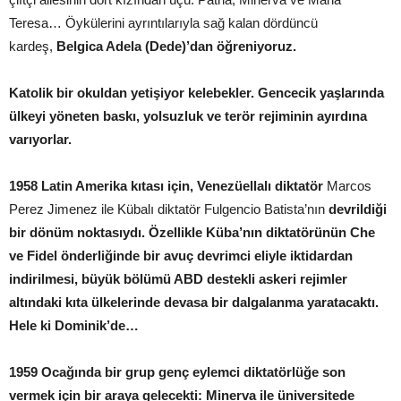
Teresa… Öykülerini ayrıntılarıyla sağ kalan dördüncü
kardeş,
Belgica Adela (Dede)’dan öğreniyoruz.
Katolik bir okuldan yetişiyor kelebekler. Gencecik yaşlarında
ülkeyi yöneten baskı, yolsuzluk ve terör rejiminin ayırdına
varıyorlar.
1958 Latin Amerika kıtası için, Venezüellalı diktatör
Marcos
Perez Jimenez ile Kübalı diktatör Fulgencio Batista’nın
devrildiği
bir dönüm noktasıydı. Özellikle Küba’nın diktatörünün Che
ve Fidel önderliğinde bir avuç devrimci eliyle iktidardan
indirilmesi, büyük bölümü ABD destekli askeri rejimler
altındaki kıta ülkelerinde devasa bir dalgalanma yaratacaktı.
Hele ki Dominik’de…
1959 Ocağında bir grup genç eylemci diktatörlüğe son
vermek için bir araya gelecekti: Minerva ile üniversitede