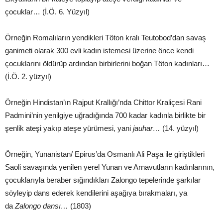
çocuklar… (İ.Ö. 6. Yüzyıl)
Örneğin Romalıların yendikleri Töton kralı Teutobod’dan savaş
ganimeti olarak 300 evli kadın istemesi üzerine önce kendi
çocuklarını öldürüp ardından birbirlerini boğan Töton kadınları…
(İ.Ö. 2. yüzyıl)
Örneğin Hindistan’ın Rajput Krallığı’nda Chittor Kraliçesi Rani
Padmini’nin yenilgiye uğradığında 700 kadar kadınla birlikte bir
şenlik ateşi yakıp ateşe yürümesi, yani
jauhar…
(14. yüzyıl)
Örneğin, Yunanistan/ Epirus’da Osmanlı Ali Paşa ile giriştikleri
Saoli savaşında yenilen yerel Yunan ve Arnavutların kadınlarının,
çocuklarıyla beraber sığındıkları Zalongo tepelerinde şarkılar
söyleyip dans ederek kendilerini aşağıya bırakmaları, ya
da
Zalongo dansı…
(1803)