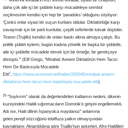
daha çok aile içi bir şiddete karşı mücadeleye sembol
seçilmesinin kendisi için hep bir ‘paradoks’ olduğunu söylüyor:
‘Çünkü onlar siyasi bir suçun kurbanı oldular. Diktatörlüğe karşı
savaşmak için bir parti kurdular, çeşitli seferlerde tutsak düştüler.
Tiranın (Trujillo) kendisi de onları baskı altına almaya çalıştı. Bu
politik şiddet eylemi, bugün kadına yönelik bir başka tür şiddetle,
aile içi şiddetle mücadele etmek için bir örneğe, bir gerekçeye
dönüştü.’” (Elif Görgü, “Mirabal: Annem Diktatörün Hem Tacizi
Hem De Baskısıyla Mücadele
Etti”,
https://www.evrensel.net/haber/265945/mirabal-annem-
diktatorun-hem-tacizi-hem-baskisiyla-mucadele-etti
)
[3]
“Soykırım” olarak da değerlendirilen katliamın nedeni, ülkenin
kuzeyindeki Haitili sığınmacıların Dominik’e girişini engellemekti.
Adı ise, Haiti dilinin İspanyolca maydanoz” anlamına
gelen
perejil
sözcüğünü telaffuza yatkın olmayışından
kaynaklanır. Aktarıldığına göre Trujillo’nun askerleri, Afro-Haitilileri