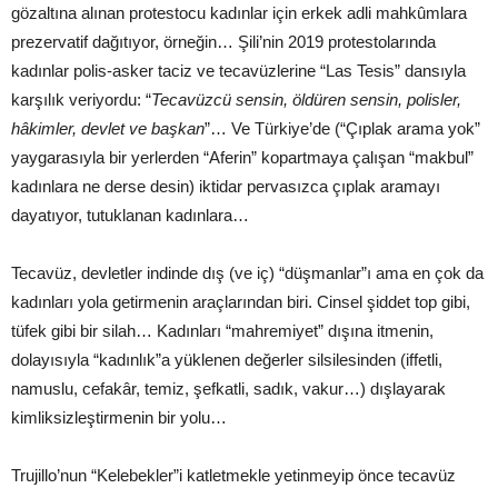
gözaltına alınan protestocu kadınlar için erkek adli mahkûmlara
prezervatif dağıtıyor, örneğin… Şili’nin 2019 protestolarında
kadınlar polis-asker taciz ve tecavüzlerine “Las Tesis” dansıyla
karşılık veriyordu: “
Tecavüzcü sensin, öldüren sensin, polisler,
hâkimler, devlet ve başkan
”… Ve Türkiye’de (“Çıplak arama yok”
yaygarasıyla bir yerlerden “Aferin” kopartmaya çalışan “makbul”
kadınlara ne derse desin) iktidar pervasızca çıplak aramayı
dayatıyor, tutuklanan kadınlara…
Tecavüz, devletler indinde dış (ve iç) “düşmanlar”ı ama en çok da
kadınları yola getirmenin araçlarından biri. Cinsel şiddet top gibi,
tüfek gibi bir silah… Kadınları “mahremiyet” dışına itmenin,
dolayısıyla “kadınlık”a yüklenen değerler silsilesinden (iffetli,
namuslu, cefakâr, temiz, şefkatli, sadık, vakur…) dışlayarak
kimliksizleştirmenin bir yolu…
Trujillo’nun “Kelebekler”i katletmekle yetinmeyip önce tecavüz