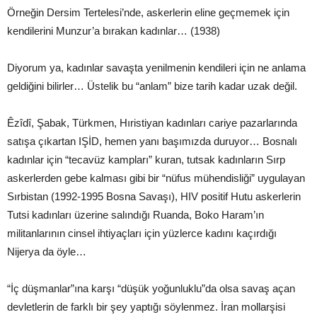
Örneğin Dersim Tertelesi’nde, askerlerin eline geçmemek için
kendilerini Munzur’a bırakan kadınlar… (1938)
Diyorum ya, kadınlar savaşta yenilmenin kendileri için ne anlama
geldiğini bilirler… Üstelik bu “anlam” bize tarih kadar uzak değil.
Êzîdî, Şabak, Türkmen, Hıristiyan kadınları cariye pazarlarında
satışa çıkartan IŞİD, hemen yanı başımızda duruyor… Bosnalı
kadınlar için “tecavüz kampları” kuran, tutsak kadınların Sırp
askerlerden gebe kalması gibi bir “nüfus mühendisliği” uygulayan
Sırbistan (1992-1995 Bosna Savaşı), HIV positif Hutu askerlerin
Tutsi kadınları üzerine salındığı Ruanda, Boko Haram’ın
militanlarının cinsel ihtiyaçları için yüzlerce kadını kaçırdığı
Nijerya da öyle…
“İç düşmanlar”ına karşı “düşük yoğunluklu”da olsa savaş açan
devletlerin de farklı bir şey yaptığı söylenmez. İran mollarşisi