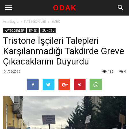
Ana Sayfa
KATEGORİLER
EMEK
KATEGORİLER
EMEK
GÜNCEL
Tristone İşçileri Talepleri
Karşılanmadığı Takdirde Greve
Çıkacaklarını Duyurdu
04/05/2026
195
0