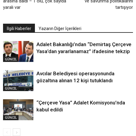
arasına daldı – 1 ölü, çok sayıda
ve savunma politikalarını
yaralı var
tartışıyor
İlgili Haberler
Yazarın Diğer İçerikleri
Adalet Bakanlığı’ndan “Demirtaş Çerçeve
Yasa’dan yararlanamaz” ifadesine tekzip
GÜNCEL
Avcılar Belediyesi operasyonunda
gözaltına alınan 12 kişi tutuklandı
GÜNCEL
“Çerçeve Yasa” Adalet Komisyonu’nda
kabul edildi
GÜNCEL