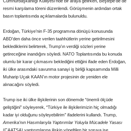
Cumhurbaşkanlığı Külliyesi’nde bir araya gelirken, Beştepe’de de
resmi karşılama töreni düzenlendi. Görüşmenin ardından ortak
basın toplantısında açıklamalarda bulunuldu.
Erdoğan, Türkiye’nin F-35 programına dönüşü konusunda
ABD’den daha önce verilen taahhütlerin yerine getirilmesini
beklediklerini belirterek, Trump’ın verdiği sözleri yerine
getireceğine inandığını söyledi. NATO Toplantısında bu konuda
olumlu bir karar çıkmasını beklediğini ettiğini ifade eden Erdoğan,
iki ülke arasındaki savunma sanayi iş birliği kapsamında Milli
Muharip Uçak KAAN’ın motor projesinin de yeniden ele
alınacağını söyledi.
Trump ise iki ülke ilişkilerinin son dönemde “önemli ölçüde
geliştiğini” söyleyerek, “Türkiye ile ilişkilerimizin hiç olmadığı
kadar iyi olduğunu söyleyebilirim” ifadelerini kullandı. Trump,
Amerika’nın Hasımlarıyla Yaptırımlar Yoluyla Mücadele Yasası
(CAATSA) yaptırımlarına ilişkin yöneltilen bir soruya ise,