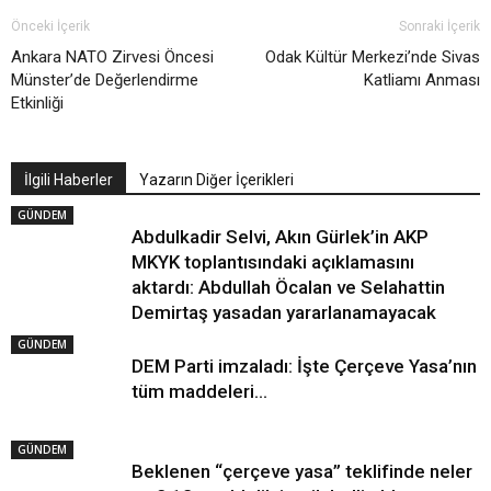
Önceki İçerik
Sonraki İçerik
Ankara NATO Zirvesi Öncesi
Odak Kültür Merkezi’nde Sivas
Münster’de Değerlendirme
Katliamı Anması
Etkinliği
İlgili Haberler
Yazarın Diğer İçerikleri
GÜNDEM
Abdulkadir Selvi, Akın Gürlek’in AKP
MKYK toplantısındaki açıklamasını
aktardı: Abdullah Öcalan ve Selahattin
Demirtaş yasadan yararlanamayacak
GÜNDEM
DEM Parti imzaladı: İşte Çerçeve Yasa’nın
tüm maddeleri…
GÜNDEM
Beklenen “çerçeve yasa” teklifinde neler