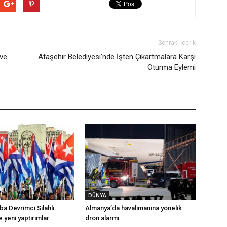
Sonraki İçerik
 ve
Ataşehir Belediyesi’nde İşten Çıkartmalara Karşı
Oturma Eylemi
DÜNYA
a Devrimci Silahlı
Almanya’da havalimanına yönelik
e yeni yaptırımlar
dron alarmı