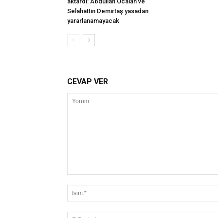
aktardı: Abdullah Öcalan ve
Selahattin Demirtaş yasadan
yararlanamayacak
CEVAP VER