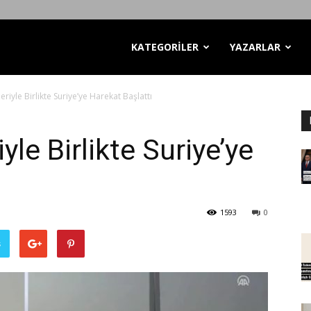
KATEGORİLER
YAZARLAR
riyle Birlikte Suriye’ye Harekat Başlattı
le Birlikte Suriye’ye
1593
0
ş