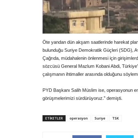
Öte yandan dün akşam saatlerinde harekat plan
bulunduğu Suriye Demokratik Güçleri (SDG), Avr
Çağrıda, müdahalenin önlenmesi için girişimler
sözcüsü General Mazlum Kobani Abdi, Türkiye’n
çalışmanın ihtimaller arasında olduğunu söylemi
PYD Başkanı Salih Müslim ise, operasyonun eng
görüşmelerimizi sürdürüyoruz.” demişti.
ETIKETLER
operasyon
Suriye
TSK