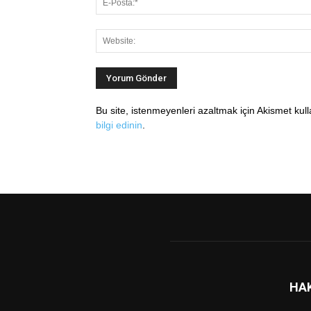
Bu site, istenmeyenleri azaltmak için Akismet kul
bilgi edinin
.
HA