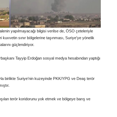
enin yapılmayacağı bilgisi verilse de, ÖSO çeteleriyle
skeri kuvvetin sınır bölgelerine taşınması, Suriye’ye yönelik
larını güçlendiriyor.
başkanı Tayyip Erdoğan sosyal medya hesabından yaptığı
u’yla birlikte Suriye’nin kuzeyinde PKK/YPG ve Deaş terör
ıştır.
şılan terör koridorunu yok etmek ve bölgeye barış ve