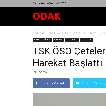
Cumartesi, Ağustos 8, 2026
Odak
Ana Sayfa
KATEGORİLER
DÜNYA
TSK ÖSO Çetele
Dergisi
KATEGORİLER
DÜNYA
GÜNDEM
TÜRKİYE
TSK ÖSO Çeteleriy
Harekat Başlattı
09/10/2019
Facebook'ta Paylaş
Twitter'da Payla