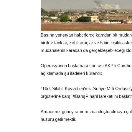
Basına yansıyan haberlerde karadan bir müdahal
birlikte tanklar, zırhlı araçlar ve 5 bin kişilik a
müdahalenin karadan da gerçekleşebileceği iddia
Operasyonun başlaması sonrası AKP’li Cumhur
açıklamada şu ifadeleri kullandı:
“Türk Silahlı Kuvvetleri’miz Suriye Milli Ordus
örgütlerine karşı #BarışPınarıHarekatı’nı başlatm
Amacımız güney sınırımızda oluşturulmaya çalı
huzuru getirmektir.