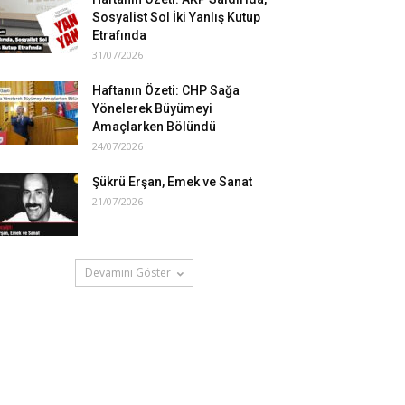
Sosyalist Sol İki Yanlış Kutup
Etrafında
31/07/2026
Haftanın Özeti: CHP Sağa
Yönelerek Büyümeyi
Amaçlarken Bölündü
24/07/2026
Şükrü Erşan, Emek ve Sanat
21/07/2026
Devamını Göster