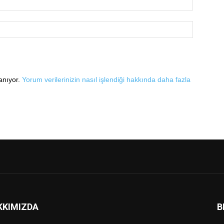
lanıyor.
Yorum verilerinizin nasıl işlendiği hakkında daha fazla
KKIMIZDA
B