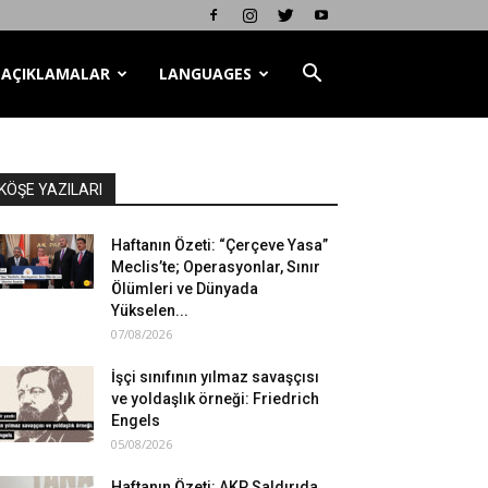
AÇIKLAMALAR
LANGUAGES
KÖŞE YAZILARI
Haftanın Özeti: “Çerçeve Yasa”
Meclis’te; Operasyonlar, Sınır
Ölümleri ve Dünyada
Yükselen...
07/08/2026
İşçi sınıfının yılmaz savaşçısı
ve yoldaşlık örneği: Friedrich
Engels
05/08/2026
Haftanın Özeti: AKP Saldırıda,