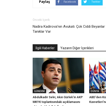
Paylaş
Facebook
Twitter
Önceki İçerik
Nadira Kadirova’nın Avukatı: Çok Ciddi Beyanlar
Tanıklar Var
İlgili Haberler
Yazarın Diğer İçerikleri
GÜNDEM
DÜNYA
Abdulkadir Selvi, Akın Gürlek’in AKP
ABD’den Küb
MKYK toplantısındaki açıklamasını
Kuvvetleri’n