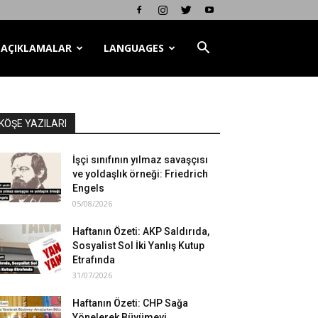
AÇIKLAMALAR
LANGUAGES
KÖŞE YAZILARI
İşçi sınıfının yılmaz savaşçısı
ve yoldaşlık örneği: Friedrich
Engels
05/08/2026
Haftanın Özeti: AKP Saldırıda,
Sosyalist Sol İki Yanlış Kutup
Etrafında
31/07/2026
Haftanın Özeti: CHP Sağa
Yönelerek Büyümeyi