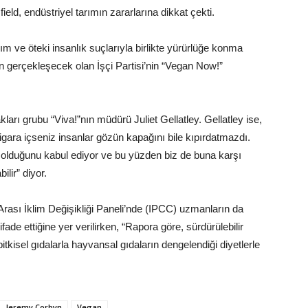
field, endüstriyel tarımın zararlarına dikkat çekti.
m ve öteki insanlık suçlarıyla birlikte yürürlüğe konma
ün gerçekleşecek olan İşçi Partisi’nin “Vegan Now!”
arı grubu “Viva!”nın müdürü Juliet Gellatley. Gellatley ise,
igara içseniz insanlar gözün kapağını bile kıpırdatmazdı.
 olduğunu kabul ediyor ve bu yüzden biz de buna karşı
ilir” diyor.
ası İklim Değişikliği Paneli’nde (IPCC) uzmanların da
fade ettiğine yer verilirken, “Rapora göre, sürdürülebilir
 bitkisel gıdalarla hayvansal gıdaların dengelendiği diyetlerle
Jeremy Corbyn
Vegan