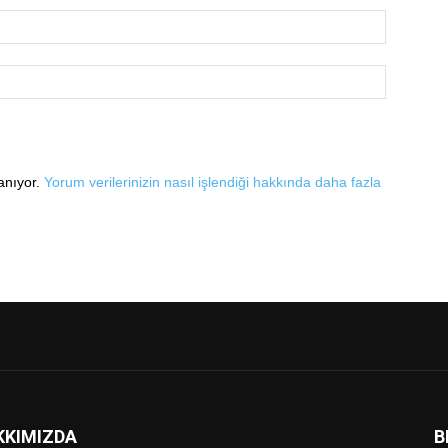
lanıyor.
Yorum verilerinizin nasıl işlendiği hakkında daha fazla
KKIMIZDA
B