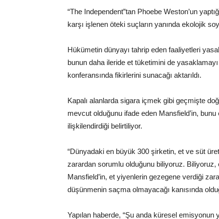
“The Independent”tan Phoebe Weston’un yaptı
karşı işlenen öteki suçların yanında ekolojik so
Hükümetin dünyayı tahrip eden faaliyetleri yas
bunun daha ileride et tüketimini de yasaklamayı 
konferansında fikirlerini sunacağı aktarıldı.
Kapalı alanlarda sigara içmek gibi geçmişte do
mevcut olduğunu ifade eden Mansfield’in, bunu et v
ilişkilendirdiği belirtiliyor.
“Dünyadaki en büyük 300 şirketin, et ve süt üre
zarardan sorumlu olduğunu biliyoruz. Biliyoruz, 
Mansfield’in, et yiyenlerin gezegene verdiği zar
düşünmenin saçma olmayacağı kanısında olduğ
Yapılan haberde, “Şu anda küresel emisyonun y