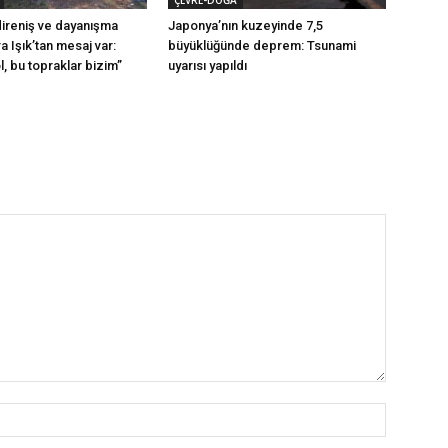
ÇEVRE-DOĞA
direniş ve dayanışma
Japonya’nın kuzeyinde 7,5
a Işık’tan mesaj var:
büyüklüğünde deprem: Tsunami
, bu topraklar bizim”
uyarısı yapıldı