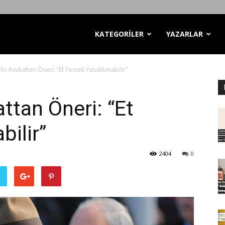
KATEGORİLER
YAZARLAR
iliz Avukattan Öneri: “Et Yemek Yasaklanabilir”
attan Öneri: “Et
ilir”
2404
0
ş