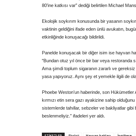
80’ine katkısı var” dediği belirtilen Michael Mans
Ekolojik soykırım konusunda bir yasanın soykırı
vaktinin geldiğini ifade eden ünlü avukatın, bug
etkinliğinde konuşacağı bildirildi.
Panelde konuşacak bir diğer isim ise hayvan hakl
“Bundan otuz yıl önce bir bar veya restoranda s
Ama şimdi toplum sigaranın zararlı ve gereksiz
yasa yapıyoruz. Aynı şey et yemekle ilgili de olab
Phoebe Weston’un haberinde, son Hükümetler Ar
kırmızı etin sera gazı ayakizine sahip olduğunu i
sistemlerde tahıllar, sebzeler ve bakliyatlar gibi
beslenmeliyiz.” ifadeleri yer aldı.
ETIKETLER
Ekoloji
Hayvan hakları
İngiltere