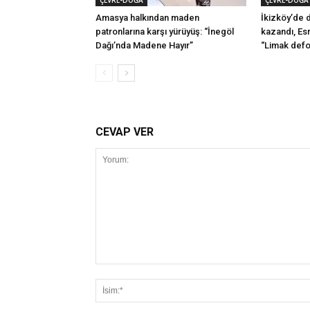
ÇEVRE-DOĞA
ÇEVRE-DOĞA
Amasya halkından maden
İkizköy’de 
patronlarına karşı yürüyüş: “İnegöl
kazandı, Esr
Dağı’nda Madene Hayır”
“Limak defol
CEVAP VER