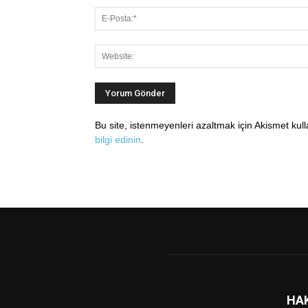
Bu site, istenmeyenleri azaltmak için Akismet kul
bilgi edinin
.
HA