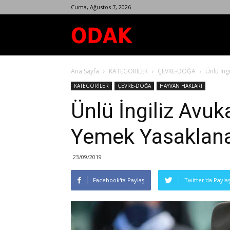
Cuma, Ağustos 7, 2026
Odak
Ana Sayfa
KATEGORİLER
ÇEVRE-DOĞA
Ünlü İng
Dergisi
KATEGORİLER
ÇEVRE-DOĞA
HAYVAN HAKLARI
Ünlü İngiliz Avuk
Yemek Yasaklanab
23/09/2019
Facebook'ta Paylaş
Twitter'da Payla