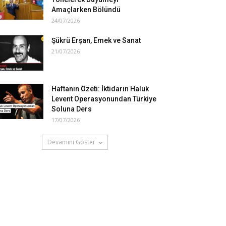
Amaçlarken Bölündü
24/07/2026
Şükrü Erşan, Emek ve Sanat
21/07/2026
Haftanın Özeti: İktidarın Haluk
Levent Operasyonundan Türkiye
Soluna Ders
17/07/2026
Devamını Göster