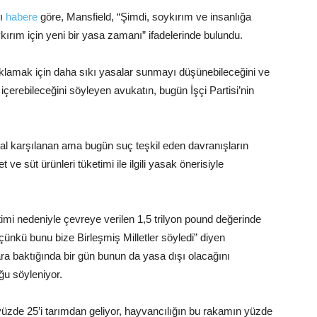
ğı
habere
göre, Mansfield, “Şimdi, soykırım ve insanlığa
ykırım için yeni bir yasa zamanı” ifadelerinde bulundu.
aklamak için daha sıkı yasalar sunmayı düşünebileceğini ve
içerebileceğini söyleyen avukatın, bugün İşçi Partisi’nin
ğal karşılanan ama bugün suç teşkil eden davranışların
e süt ürünleri tüketimi ile ilgili yasak önerisiyle
timi nedeniyle çevreye verilen 1,5 trilyon pound değerinde
çünkü bunu bize Birleşmiş Milletler söyledi” diyen
ara baktığında bir gün bunun da yasa dışı olacağını
u söyleniyor.
üzde 25’i tarımdan geliyor, hayvancılığın bu rakamın yüzde