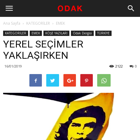
Ana Sayfa
KATEGORİLER
EMEK
KATEGORİLER
EMEK
KÖŞE YAZILARI
Odak Dergisi
TÜRKİYE
YEREL SEÇİMLER
YAKLAŞIRKEN
16/01/2019
2122
0