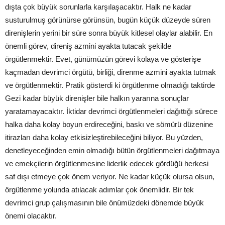
dışta çok büyük sorunlarla karşılaşacaktır. Halk ne kadar
susturulmuş görünürse görünsün, bugün küçük düzeyde süren
direnişlerin yerini bir süre sonra büyük kitlesel olaylar alabilir. En
önemli görev, direniş azmini ayakta tutacak şekilde
örgütlenmektir. Evet, günümüzün görevi kolaya ve gösterişe
kaçmadan devrimci örgütü, birliği, direnme azmini ayakta tutmak
ve örgütlenmektir. Pratik gösterdi ki örgütlenme olmadığı taktirde
Gezi kadar büyük direnişler bile halkın yararına sonuçlar
yaratamayacaktır. İktidar devrimci örgütlenmeleri dağıttığı sürece
halka daha kolay boyun erdireceğini, baskı ve sömürü düzenine
itirazları daha kolay etkisizleştirebileceğini biliyor. Bu yüzden,
denetleyeceğinden emin olmadığı bütün örgütlenmeleri dağıtmaya
ve emekçilerin örgütlenmesine liderlik edecek gördüğü herkesi
saf dışı etmeye çok önem veriyor. Ne kadar küçük olursa olsun,
örgütlenme yolunda atılacak adımlar çok önemlidir. Bir tek
devrimci grup çalışmasının bile önümüzdeki dönemde büyük
önemi olacaktır.