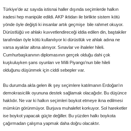
Türkiye’de az sayıda istisnai haller dışında seçimlerde halkın
iradesi hep manipüle edildi. AKP iktidarı ile birlikte sistem kötü
yönde öyle değişti ki insanlar artık geçmişe bile rahmet okuyor.
Dürüstlüğü ve ahlakı kuvvetlendireceği iddia edilen din, baştakiler
tarafından öyle kötü kullanılıyor ki dürüstlük ve ahlak adına ne
varsa ayaklar altına alınıyor. Sınavlar ve ihaleler hileli.
Cumhurbaşkanının diplomasının gerçek olduğu dahi çok
kuşkuluyken şans oyunları ve Milli Piyango’nun bile hileli
olduğunu düşünmek için ciddi sebepler var.
Bu durumda akla gelen ilk şey seçimlere katılmanın Erdoğan’ın
demokrasicilik oyununa destek sağlamak olacağıdır. Bu düşünce
haklıdır. Ne var ki halkın seçimleri boykot etmeye ikna edilmesi
mümkün görünmüyor. Burjuva muhalefet korkuyor. Sol hareketler
ise boykot yapacak güçte değiller. Bu yüzden halkı boykota
çağırmadan çalışma yapmak daha doğru olacaktır.