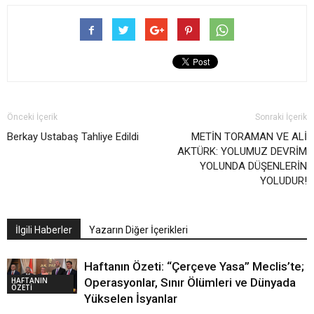
Önceki İçerik
Sonraki İçerik
Berkay Ustabaş Tahliye Edildi
METİN TORAMAN VE ALİ
AKTÜRK: YOLUMUZ DEVRİM
YOLUNDA DÜŞENLERİN
YOLUDUR!
İlgili Haberler
Yazarın Diğer İçerikleri
Haftanın Özeti: “Çerçeve Yasa” Meclis’te;
HAFTANIN
Operasyonlar, Sınır Ölümleri ve Dünyada
ÖZETİ
Yükselen İsyanlar