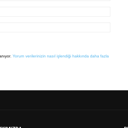
lanıyor.
Yorum verilerinizin nasıl işlendiği hakkında daha fazla