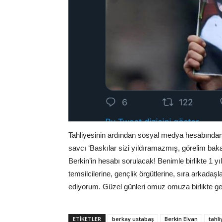
Tahliyesinin ardından sosyal medya hesabından
savcı ‘Baskılar sizi yıldıramazmış, görelim baka
Berkin’in hesabı sorulacak! Benimle birlikte 1 yı
temsilcilerine, gençlik örgütlerine, sıra arkada
ediyorum. Güzel günleri omuz omuza birlikte get
ETIKETLER
berkay ustabaş
Berkin Elvan
tahli