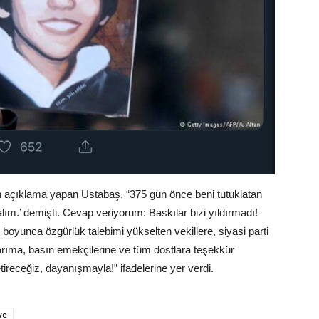
 açıklama yapan Ustabaş, “375 gün önce beni tutuklatan
lım.’ demişti. Cevap veriyorum: Baskılar bizi yıldırmadı!
l boyunca özgürlük talebimi yükselten vekillere, siyasi parti
şlarıma, basın emekçilerine ve tüm dostlara teşekkür
ireceğiz, dayanışmayla!” ifadelerine yer verdi.
ye