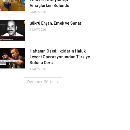
Amaçlarken Bölündü
24/07/2026
Şükrü Erşan, Emek ve Sanat
21/07/2026
Haftanın Özeti: İktidarın Haluk
Levent Operasyonundan Türkiye
Soluna Ders
17/07/2026
Devamını Göster