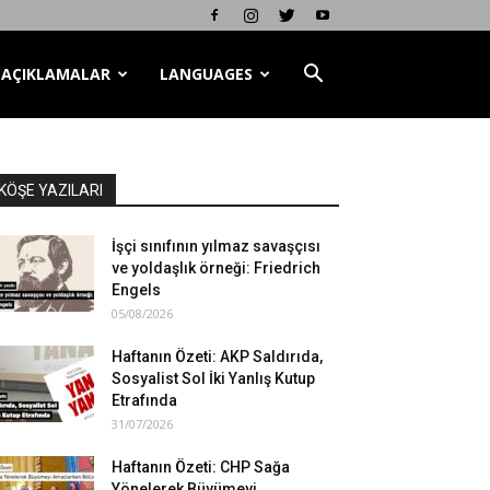
AÇIKLAMALAR
LANGUAGES
KÖŞE YAZILARI
İşçi sınıfının yılmaz savaşçısı
ve yoldaşlık örneği: Friedrich
Engels
05/08/2026
Haftanın Özeti: AKP Saldırıda,
Sosyalist Sol İki Yanlış Kutup
Etrafında
31/07/2026
Haftanın Özeti: CHP Sağa
Yönelerek Büyümeyi