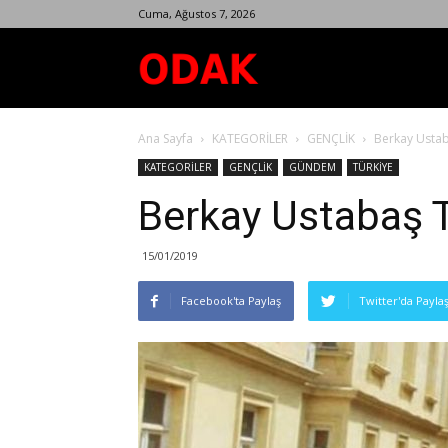
Cuma, Ağustos 7, 2026
Odak
Ana Sayfa
KATEGORİLER
GENÇLİK
Berkay Ustab
Dergisi
KATEGORİLER
GENÇLİK
GÜNDEM
TÜRKİYE
Berkay Ustabaş T
15/01/2019
Facebook'ta Paylaş
Twitter'da Payla