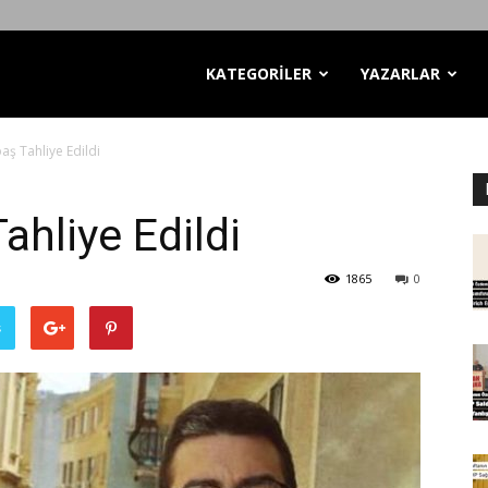
KATEGORİLER
YAZARLAR
aş Tahliye Edildi
ahliye Edildi
1865
0
ş