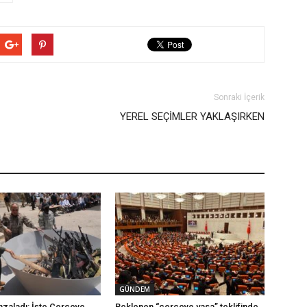
Sonraki İçerik
YEREL SEÇİMLER YAKLAŞIRKEN
GÜNDEM
mzaladı: İşte Çerçeve
Beklenen “çerçeve yasa” teklifinde