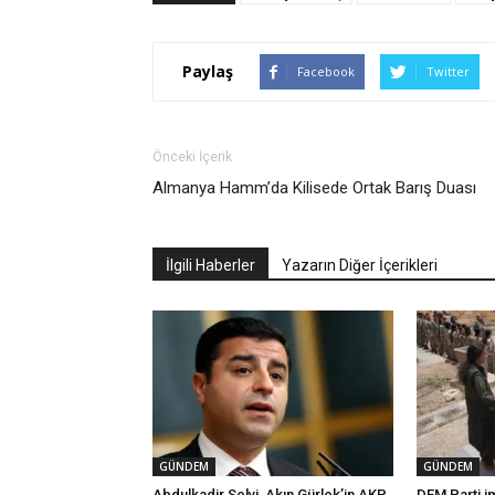
Paylaş
Facebook
Twitter
Önceki İçerik
Almanya Hamm’da Kilisede Ortak Barış Duası
İlgili Haberler
Yazarın Diğer İçerikleri
GÜNDEM
GÜNDEM
Abdulkadir Selvi, Akın Gürlek’in AKP
DEM Parti i