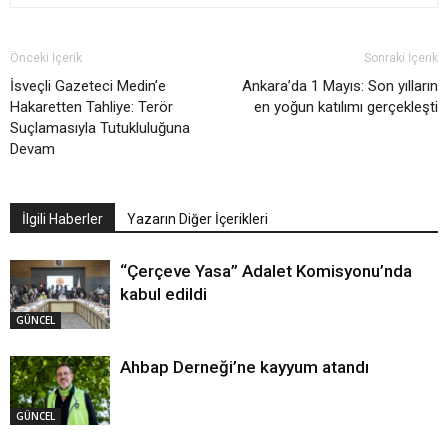
Önceki İçerik
Sonraki İçerik
İsveçli Gazeteci Medin’e
Ankara’da 1 Mayıs: Son yılların
Hakaretten Tahliye: Terör
en yoğun katılımı gerçekleşti
Suçlamasıyla Tutukluluğuna
Devam
İlgili Haberler
Yazarın Diğer İçerikleri
“Çerçeve Yasa” Adalet Komisyonu’nda
kabul edildi
GÜNCEL
Ahbap Derneği’ne kayyum atandı
GÜNCEL