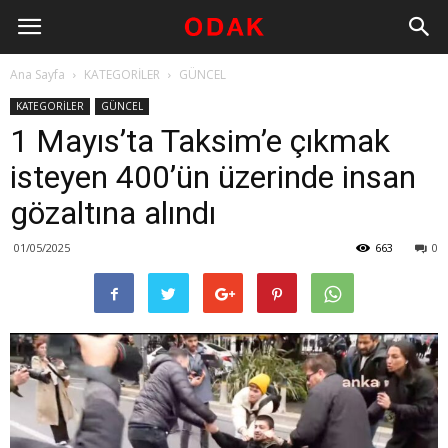
Ana Sayfa
KATEGORİLER
GÜNCEL
KATEGORİLER
GÜNCEL
1 Mayıs’ta Taksim’e çıkmak
isteyen 400’ün üzerinde insan
gözaltına alındı
01/05/2025
663
0