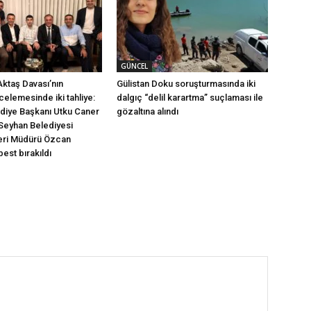
GÜNCEL
Aktaş Davası’nın
Gülistan Doku soruşturmasında iki
ncelemesinde iki tahliye:
dalgıç “delil karartma” suçlaması ile
ediye Başkanı Utku Caner
gözaltına alındı
Seyhan Belediyesi
leri Müdürü Özcan
est bırakıldı