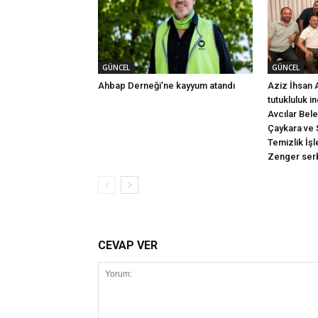
GÜNCEL
GÜNCEL
Ahbap Derneği’ne kayyum atandı
Aziz İhsan 
tutukluluk i
Avcılar Bel
Çaykara ve 
Temizlik İş
Zenger serb
CEVAP VER