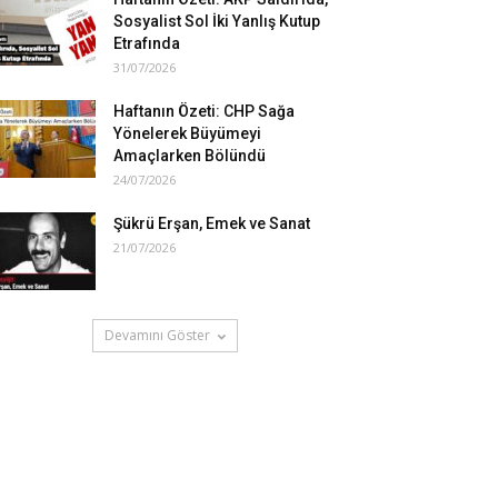
Sosyalist Sol İki Yanlış Kutup
Etrafında
31/07/2026
Haftanın Özeti: CHP Sağa
Yönelerek Büyümeyi
Amaçlarken Bölündü
24/07/2026
Şükrü Erşan, Emek ve Sanat
21/07/2026
Devamını Göster