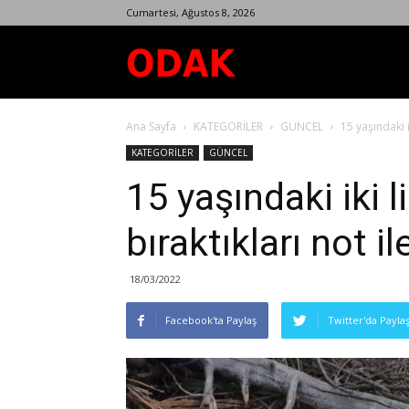
Cumartesi, Ağustos 8, 2026
Odak
Ana Sayfa
KATEGORİLER
GÜNCEL
15 yaşındaki ik
Dergisi
KATEGORİLER
GÜNCEL
15 yaşındaki iki l
bıraktıkları not il
18/03/2022
Facebook'ta Paylaş
Twitter'da Payla