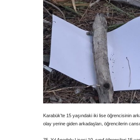
Karabük’te 15 yaşındaki iki lise öğrencisinin ark
olay yerine giden arkadaşları, öğrencilerin cansı
75. Yıl Anadolu Lisesi 10. sınıf öğrencileri 15 y