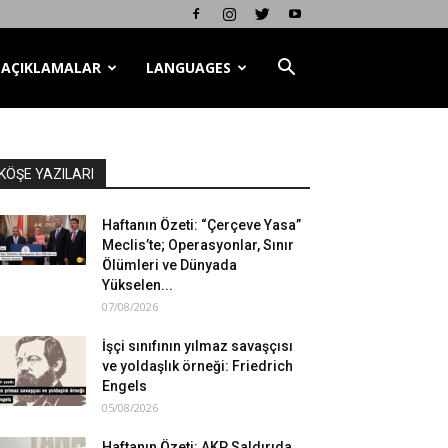
AÇIKLAMALAR
LANGUAGES
KÖŞE YAZILARI
Haftanın Özeti: “Çerçeve Yasa”
Meclis’te; Operasyonlar, Sınır
Ölümleri ve Dünyada
Yükselen...
07/08/2026
İşçi sınıfının yılmaz savaşçısı
ve yoldaşlık örneği: Friedrich
Engels
05/08/2026
Haftanın Özeti: AKP Saldırıda,