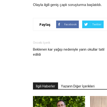
Olayla ilgili geniş çaplı soruşturma başlatıldı.
Paylaş
Facebook
Twitter
Önceki İçerik
Beklenen kar yağışı nedeniyle yarın okullar tatil
edildi
İlgili Haberler
Yazarın Diğer İçerikleri