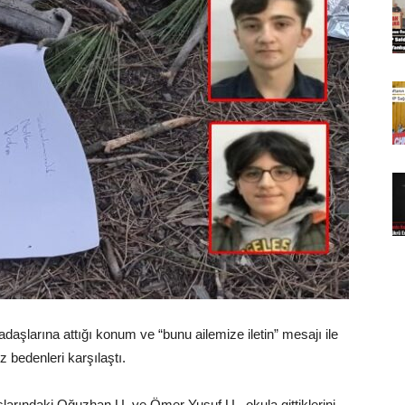
adaşlarına attığı konum ve “bunu ailemize iletin” mesajı ile
z bedenleri karşılaştı.
aşlarındaki Oğuzhan U. ve Ömer Yusuf U., okula gittiklerini