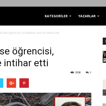
KATEGORİLER
YAZARLAR
i lise öğrencisi, bıraktıkları not ile intihar etti
ise öğrencisi,
e intihar etti
1858
0
ş