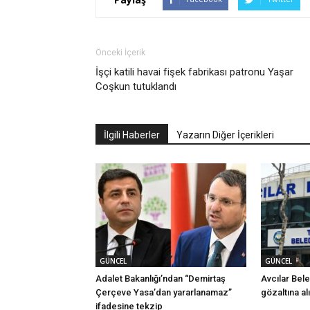
Önceki İçerik
İşçi katili havai fişek fabrikası patronu Yaşar
Coşkun tutuklandı
İlgili Haberler
Yazarın Diğer İçerikleri
GÜNCEL
GÜNCEL
Adalet Bakanlığı’ndan “Demirtaş
Avcılar Bel
Çerçeve Yasa’dan yararlanamaz”
gözaltına al
ifadesine tekzip