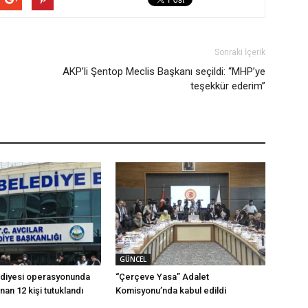
Sonraki İçerik
AKP’li Şentop Meclis Başkanı seçildi: “MHP’ye
teşekkür ederim”
GÜNCEL
ediyesi operasyonunda
“Çerçeve Yasa” Adalet
ınan 12 kişi tutuklandı
Komisyonu’nda kabul edildi