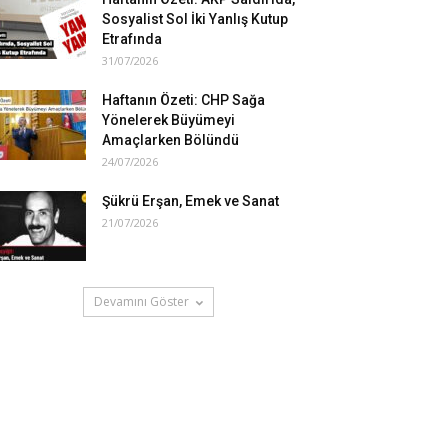
Sosyalist Sol İki Yanlış Kutup
Etrafında
31/07/2026
Haftanın Özeti: CHP Sağa
Yönelerek Büyümeyi
Amaçlarken Bölündü
24/07/2026
Şükrü Erşan, Emek ve Sanat
21/07/2026
Devamını Göster