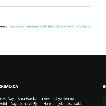
lanıyor.
Yorum verilerinizin nasıl işlendiği hakkında daha fazla
KKIMIZDA
B
im ve Dayanışma Hareketi bir devrimci-yenilenme
ketidir. Dayanışma ve Eğitim Hareketi geleneksel soldan