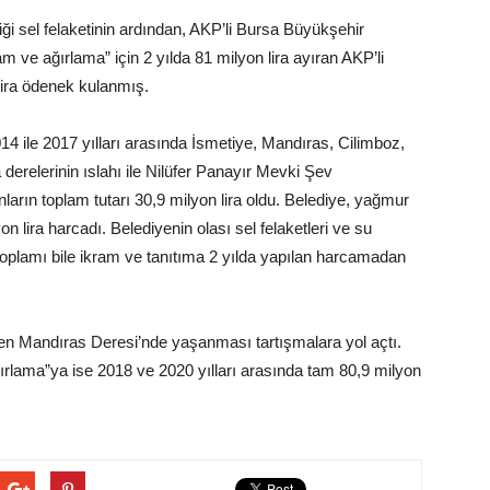
iği sel felaketinin ardından, AKP’li Bursa Büyükşehir
am ve ağırlama” için 2 yılda 81 milyon lira ayıran AKP’li
 lira ödenek kulanmış.
14 ile 2017 yılları arasında İsmetiye, Mandıras, Cilimboz,
erelerinin ıslahı ile Nilüfer Panayır Mevki Şev
arın toplam tutarı 30,9 milyon lira oldu. Belediye, yağmur
on lira harcadı. Belediyenin olası sel felaketleri ve su
 toplamı bile ikram ve tanıtıma 2 yılda yapılan harcamadan
dilen Mandıras Deresi’nde yaşanması tartışmalara yol açtı.
ırlama”ya ise 2018 ve 2020 yılları arasında tam 80,9 milyon