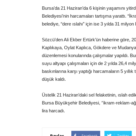
Bursa’da 21 Haziran’da 6 kişinin yaşamını yitird
Belediyesi’nin harcamaları tartışma yarattı. “İkr
belediye, “dere ıslahı” için ise 3 yılda 31 milyon
Sözcü’den Ali Ekber Ertürk’ün haberine göre, 20
Kaplıkaya, Oylat Kaplıca, Gökdere ve Mudanya d
düzenlemesi konularında çalışmalar yapıldı. Bunl
suyu altyapı çalışmaları için de 2 yılda 26,4 mily
baskınlarına karşı yaptığı harcamaların 5 yıllık
düşük kaldı.
Üstelik 21 Haziran’daki sel felaketinin, ıslah e
Bursa Büyükşehir Belediyesi, ‘’ikram-reklam-ağ
lira harcadı.
Paylaş
Facebook
Twitter