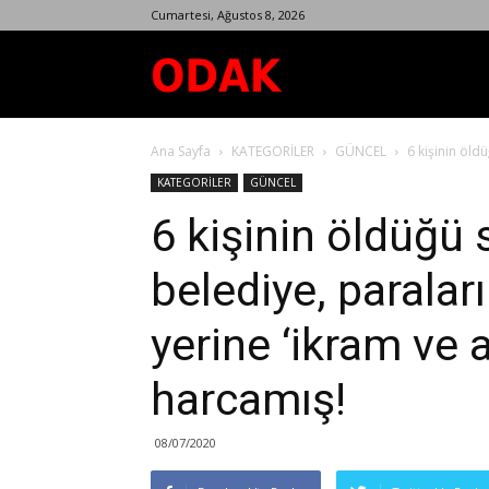
Cumartesi, Ağustos 8, 2026
Odak
Ana Sayfa
KATEGORİLER
GÜNCEL
6 kişinin öldü
Dergisi
KATEGORİLER
GÜNCEL
6 kişinin öldüğü 
belediye, paralar
yerine ‘ikram ve a
harcamış!
08/07/2020