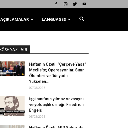
AÇIKLAMALAR
LANGUAGES
KÖŞE YAZILARI
Haftanın Özeti: “Çerçeve Yasa”
Meclis’te; Operasyonlar, Sınır
Ölümleri ve Dünyada
Yükselen...
07/08/2026
İşçi sınıfının yılmaz savaşçısı
ve yoldaşlık örneği: Friedrich
Engels
05/08/2026
Haftanın Özeti: AKP Saldırıda,