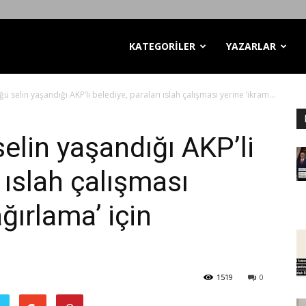
KATEGORİLER
YAZARLAR
ğü selin yaşandığı AKP’li belediye, paraları ıslah çalışması yerine ‘ikram...
selin yaşandığı AKP’li
ı ıslah çalışması
ğırlama’ için
1519
0