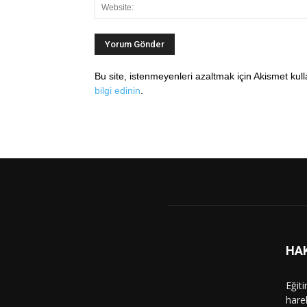
Bu site, istenmeyenleri azaltmak için Akismet kul
bilgi edinin
.
HA
Eğit
hare